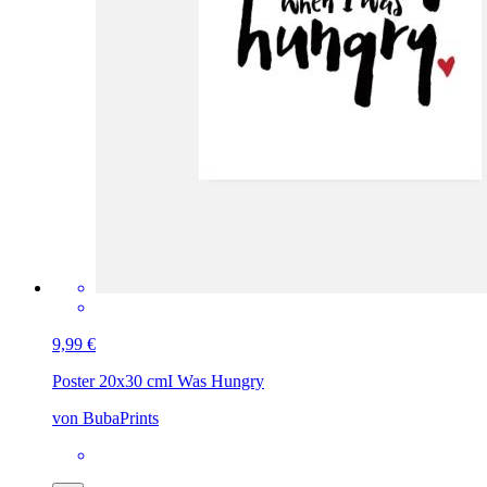
9,99 €
Poster 20x30 cm
I Was Hungry
von BubaPrints