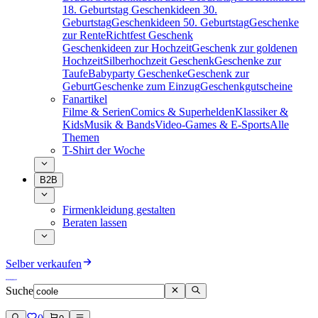
18. Geburtstag
Geschenkideen 30.
Geburtstag
Geschenkideen 50. Geburtstag
Geschenke
zur Rente
Richtfest Geschenk
Geschenkideen zur Hochzeit
Geschenk zur goldenen
Hochzeit
Silberhochzeit Geschenk
Geschenke zur
Taufe
Babyparty Geschenke
Geschenk zur
Geburt
Geschenke zum Einzug
Geschenkgutscheine
Fanartikel
Filme & Serien
Comics & Superhelden
Klassiker &
Kids
Musik & Bands
Video-Games & E-Sports
Alle
Themen
T-Shirt der Woche
B2B
Firmenkleidung gestalten
Beraten lassen
Selber verkaufen
Suche