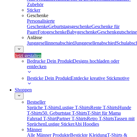
Zubehör
Sticker
Geschenke
Personalisierte
Geschenke
Geburtstagsgeschenke
Geschenke für
Paare
Fotogeschenke
Babygeschenke
Geschenkgutscheine
Anlässe
Junggesellinnenabschied
Junggesellenabschied
Schulabsc
Jetzt gestalten
Bedrucke Dein Produkt
Designs hochladen oder
entdecken
Besticke Dein Produkt
Entdecke kreative Stickmotive
Shoppen
Bestseller
Sprüche T-Shirts
Lustige T-Shirts
Rente T-Shirts
Hunde
T-Shirts
50. Geburtstag T-Shirts
T-Shirt für Mama
Fahrrad T-Shirt
Partner T-Shirts
Retro T-Shirts
Tassen mit
Sprüchen
Lustige Sticker
Abi Hoodies
Männer
Alle Männer Produkte
Bestickte Kleidung
T-Shirts &