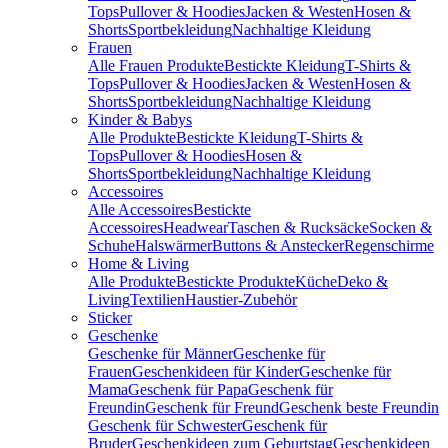
Tops
Pullover & Hoodies
Jacken & Westen
Hosen &
Shorts
Sportbekleidung
Nachhaltige Kleidung
Frauen
Alle Frauen Produkte
Bestickte Kleidung
T-Shirts &
Tops
Pullover & Hoodies
Jacken & Westen
Hosen &
Shorts
Sportbekleidung
Nachhaltige Kleidung
Kinder & Babys
Alle Produkte
Bestickte Kleidung
T-Shirts &
Tops
Pullover & Hoodies
Hosen &
Shorts
Sportbekleidung
Nachhaltige Kleidung
Accessoires
Alle Accessoires
Bestickte
Accessoires
Headwear
Taschen & Rucksäcke
Socken &
Schuhe
Halswärmer
Buttons & Anstecker
Regenschirme
Home & Living
Alle Produkte
Bestickte Produkte
Küche
Deko &
Living
Textilien
Haustier-Zubehör
Sticker
Geschenke
Geschenke für Männer
Geschenke für
Frauen
Geschenkideen für Kinder
Geschenke für
Mama
Geschenk für Papa
Geschenk für
Freundin
Geschenk für Freund
Geschenk beste Freundin
Geschenk für Schwester
Geschenk für
Bruder
Geschenkideen zum Geburtstag
Geschenkideen