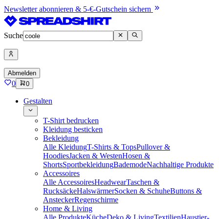
Newsletter abonnieren & 5-€-Gutschein sichern
Suche
Abmelden
0
0
Gestalten
T-Shirt bedrucken
Kleidung besticken
Bekleidung
Alle Kleidung
T-Shirts & Tops
Pullover &
Hoodies
Jacken & Westen
Hosen &
Shorts
Sportbekleidung
Bademode
Nachhaltige Produkte
Accessoires
Alle Accessoires
Headwear
Taschen &
Rucksäcke
Halswärmer
Socken & Schuhe
Buttons &
Anstecker
Regenschirme
Home & Living
Alle Produkte
Küche
Deko & Living
Textilien
Haustier-