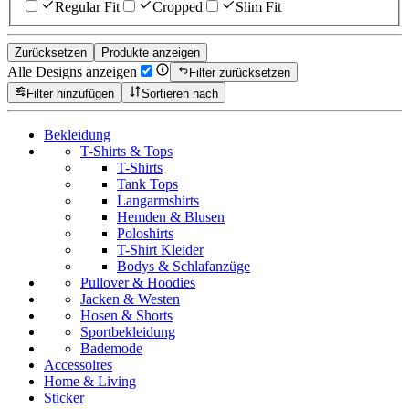
Regular Fit
Cropped
Slim Fit
Zurücksetzen
Produkte anzeigen
Alle Designs anzeigen
Filter zurücksetzen
Filter hinzufügen
Sortieren nach
Bekleidung
T-Shirts & Tops
T-Shirts
Tank Tops
Langarmshirts
Hemden & Blusen
Poloshirts
T-Shirt Kleider
Bodys & Schlafanzüge
Pullover & Hoodies
Jacken & Westen
Hosen & Shorts
Sportbekleidung
Bademode
Accessoires
Home & Living
Sticker