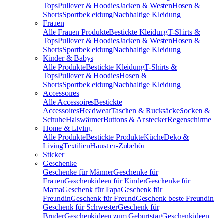
Tops
Pullover & Hoodies
Jacken & Westen
Hosen &
Shorts
Sportbekleidung
Nachhaltige Kleidung
Frauen
Alle Frauen Produkte
Bestickte Kleidung
T-Shirts &
Tops
Pullover & Hoodies
Jacken & Westen
Hosen &
Shorts
Sportbekleidung
Nachhaltige Kleidung
Kinder & Babys
Alle Produkte
Bestickte Kleidung
T-Shirts &
Tops
Pullover & Hoodies
Hosen &
Shorts
Sportbekleidung
Nachhaltige Kleidung
Accessoires
Alle Accessoires
Bestickte
Accessoires
Headwear
Taschen & Rucksäcke
Socken &
Schuhe
Halswärmer
Buttons & Anstecker
Regenschirme
Home & Living
Alle Produkte
Bestickte Produkte
Küche
Deko &
Living
Textilien
Haustier-Zubehör
Sticker
Geschenke
Geschenke für Männer
Geschenke für
Frauen
Geschenkideen für Kinder
Geschenke für
Mama
Geschenk für Papa
Geschenk für
Freundin
Geschenk für Freund
Geschenk beste Freundin
Geschenk für Schwester
Geschenk für
Bruder
Geschenkideen zum Geburtstag
Geschenkideen