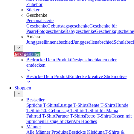
Zubehör
Sticker
Geschenke
Personalisierte
Geschenke
Geburtstagsgeschenke
Geschenke für
Paare
Fotogeschenke
Babygeschenke
Geschenkgutscheine
Anlässe
Junggesellinnenabschied
Junggesellenabschied
Schulabsc
Jetzt gestalten
Bedrucke Dein Produkt
Designs hochladen oder
entdecken
Besticke Dein Produkt
Entdecke kreative Stickmotive
Shoppen
Bestseller
Sprüche T-Shirts
Lustige T-Shirts
Rente T-Shirts
Hunde
T-Shirts
50. Geburtstag T-Shirts
T-Shirt für Mama
Fahrrad T-Shirt
Partner T-Shirts
Retro T-Shirts
Tassen mit
Sprüchen
Lustige Sticker
Abi Hoodies
Männer
Alle Männer Produkte
Bestickte Kleidung
T-Shirts &