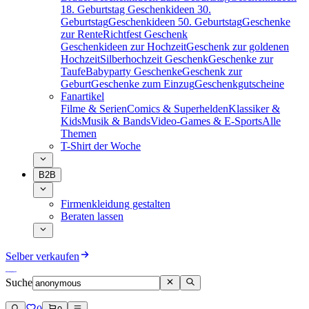
18. Geburtstag
Geschenkideen 30.
Geburtstag
Geschenkideen 50. Geburtstag
Geschenke
zur Rente
Richtfest Geschenk
Geschenkideen zur Hochzeit
Geschenk zur goldenen
Hochzeit
Silberhochzeit Geschenk
Geschenke zur
Taufe
Babyparty Geschenke
Geschenk zur
Geburt
Geschenke zum Einzug
Geschenkgutscheine
Fanartikel
Filme & Serien
Comics & Superhelden
Klassiker &
Kids
Musik & Bands
Video-Games & E-Sports
Alle
Themen
T-Shirt der Woche
B2B
Firmenkleidung gestalten
Beraten lassen
Selber verkaufen
Suche