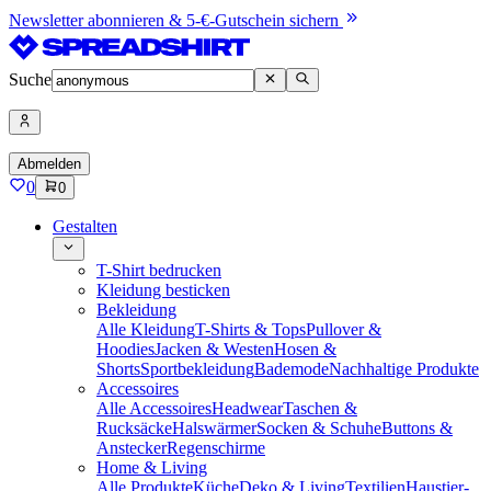
Newsletter abonnieren & 5-€-Gutschein sichern
Suche
Abmelden
0
0
Gestalten
T-Shirt bedrucken
Kleidung besticken
Bekleidung
Alle Kleidung
T-Shirts & Tops
Pullover &
Hoodies
Jacken & Westen
Hosen &
Shorts
Sportbekleidung
Bademode
Nachhaltige Produkte
Accessoires
Alle Accessoires
Headwear
Taschen &
Rucksäcke
Halswärmer
Socken & Schuhe
Buttons &
Anstecker
Regenschirme
Home & Living
Alle Produkte
Küche
Deko & Living
Textilien
Haustier-