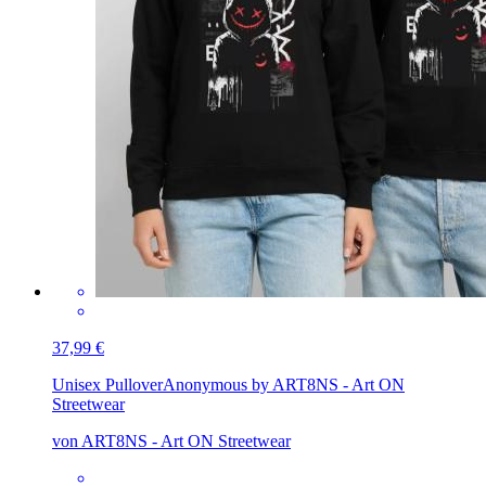
37,99 €
Unisex Pullover
Anonymous by ART8NS - Art ON
Streetwear
von ART8NS - Art ON Streetwear