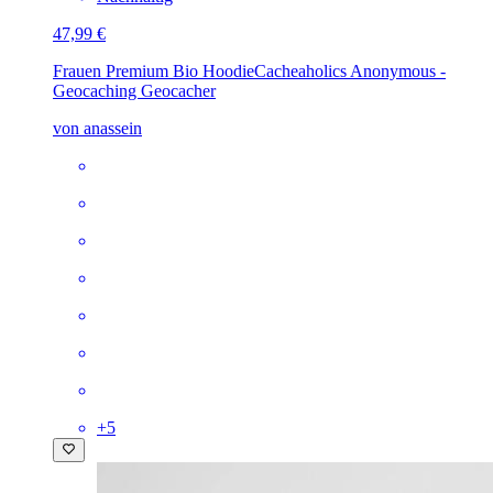
47,99 €
Frauen Premium Bio Hoodie
Cacheaholics Anonymous -
Geocaching Geocacher
von anassein
+
5