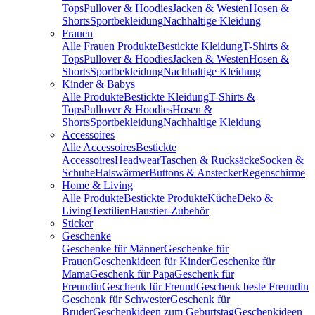
Tops
Pullover & Hoodies
Jacken & Westen
Hosen &
Shorts
Sportbekleidung
Nachhaltige Kleidung
Frauen
Alle Frauen Produkte
Bestickte Kleidung
T-Shirts &
Tops
Pullover & Hoodies
Jacken & Westen
Hosen &
Shorts
Sportbekleidung
Nachhaltige Kleidung
Kinder & Babys
Alle Produkte
Bestickte Kleidung
T-Shirts &
Tops
Pullover & Hoodies
Hosen &
Shorts
Sportbekleidung
Nachhaltige Kleidung
Accessoires
Alle Accessoires
Bestickte
Accessoires
Headwear
Taschen & Rucksäcke
Socken &
Schuhe
Halswärmer
Buttons & Anstecker
Regenschirme
Home & Living
Alle Produkte
Bestickte Produkte
Küche
Deko &
Living
Textilien
Haustier-Zubehör
Sticker
Geschenke
Geschenke für Männer
Geschenke für
Frauen
Geschenkideen für Kinder
Geschenke für
Mama
Geschenk für Papa
Geschenk für
Freundin
Geschenk für Freund
Geschenk beste Freundin
Geschenk für Schwester
Geschenk für
Bruder
Geschenkideen zum Geburtstag
Geschenkideen