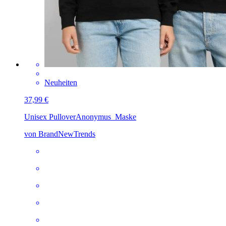
Neuheiten
37,99 €
Unisex Pullover
Anonymus_Maske
von BrandNewTrends