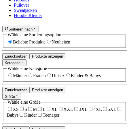
Pullover
Sweatjacken
Hoodie Kleider
Sortieren nach
Wähle eine Sortierungsoption
Beliebte Produkte
Neuheiten
Zurücksetzen
Produkte anzeigen
Kategorie
Wähle eine Kategorie
Männer
Frauen
Unisex
Kinder & Babys
Zurücksetzen
Produkte anzeigen
Größe
Wähle eine Größe
XS
S
M
L
XL
XXL
3XL
4XL
5XL
Babys
Kinder
Teenager