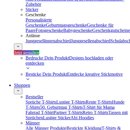
Zubehör
Sticker
Geschenke
Personalisierte
Geschenke
Geburtstagsgeschenke
Geschenke für
Paare
Fotogeschenke
Babygeschenke
Geschenkgutscheine
Anlässe
Junggesellinnenabschied
Junggesellenabschied
Schulabsc
Jetzt gestalten
Bedrucke Dein Produkt
Designs hochladen oder
entdecken
Besticke Dein Produkt
Entdecke kreative Stickmotive
Shoppen
Bestseller
Sprüche T-Shirts
Lustige T-Shirts
Rente T-Shirts
Hunde
T-Shirts
50. Geburtstag T-Shirts
T-Shirt für Mama
Fahrrad T-Shirt
Partner T-Shirts
Retro T-Shirts
Tassen mit
Sprüchen
Lustige Sticker
Abi Hoodies
Männer
Alle Männer Produkte
Bestickte Kleidung
T-Shirts &