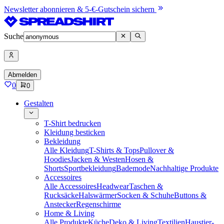
Newsletter abonnieren & 5-€-Gutschein sichern
Suche
Abmelden
0
0
Gestalten
T-Shirt bedrucken
Kleidung besticken
Bekleidung
Alle Kleidung
T-Shirts & Tops
Pullover &
Hoodies
Jacken & Westen
Hosen &
Shorts
Sportbekleidung
Bademode
Nachhaltige Produkte
Accessoires
Alle Accessoires
Headwear
Taschen &
Rucksäcke
Halswärmer
Socken & Schuhe
Buttons &
Anstecker
Regenschirme
Home & Living
Alle Produkte
Küche
Deko & Living
Textilien
Haustier-