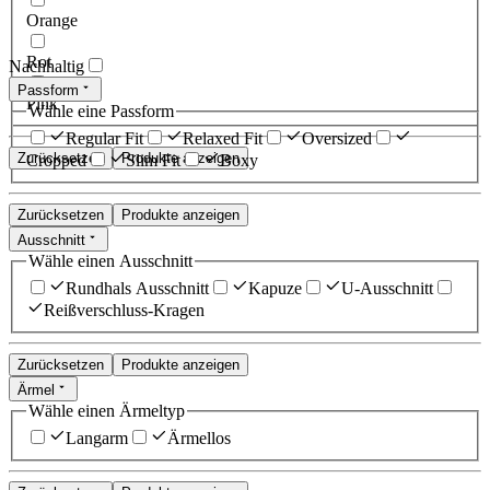
Orange
Rot
Nachhaltig
Passform
Pink
Wähle eine Passform
Regular Fit
Relaxed Fit
Oversized
Zurücksetzen
Produkte anzeigen
Cropped
Slim Fit
Boxy
Zurücksetzen
Produkte anzeigen
Ausschnitt
Wähle einen Ausschnitt
Rundhals Ausschnitt
Kapuze
U-Ausschnitt
Reißverschluss-Kragen
Zurücksetzen
Produkte anzeigen
Ärmel
Wähle einen Ärmeltyp
Langarm
Ärmellos