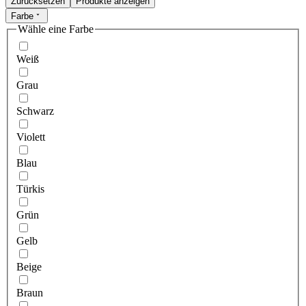
Zurücksetzen
Produkte anzeigen
Farbe
Wähle eine Farbe
Weiß
Grau
Schwarz
Violett
Blau
Türkis
Grün
Gelb
Beige
Braun