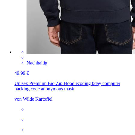
Nachhaltig
49,99 €
Unisex Premium Bio Zip Hoodie
coding bday computer
hacking code anonymous mask
von Wilde Kartoffel