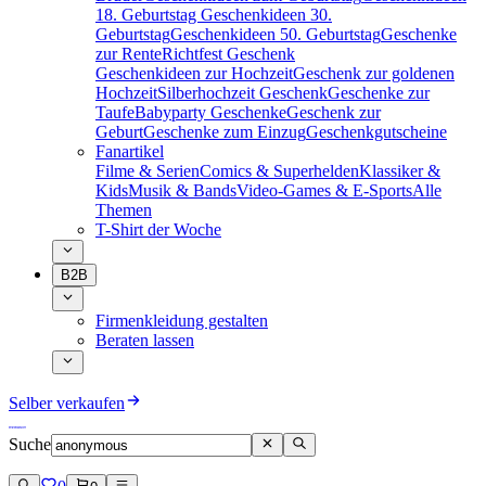
18. Geburtstag
Geschenkideen 30.
Geburtstag
Geschenkideen 50. Geburtstag
Geschenke
zur Rente
Richtfest Geschenk
Geschenkideen zur Hochzeit
Geschenk zur goldenen
Hochzeit
Silberhochzeit Geschenk
Geschenke zur
Taufe
Babyparty Geschenke
Geschenk zur
Geburt
Geschenke zum Einzug
Geschenkgutscheine
Fanartikel
Filme & Serien
Comics & Superhelden
Klassiker &
Kids
Musik & Bands
Video-Games & E-Sports
Alle
Themen
T-Shirt der Woche
B2B
Firmenkleidung gestalten
Beraten lassen
Selber verkaufen
Suche