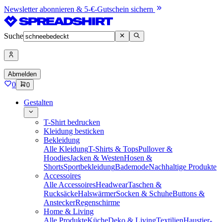
Newsletter abonnieren & 5-€-Gutschein sichern
Suche
Abmelden
0
0
Gestalten
T-Shirt bedrucken
Kleidung besticken
Bekleidung
Alle Kleidung
T-Shirts & Tops
Pullover &
Hoodies
Jacken & Westen
Hosen &
Shorts
Sportbekleidung
Bademode
Nachhaltige Produkte
Accessoires
Alle Accessoires
Headwear
Taschen &
Rucksäcke
Halswärmer
Socken & Schuhe
Buttons &
Anstecker
Regenschirme
Home & Living
Alle Produkte
Küche
Deko & Living
Textilien
Haustier-