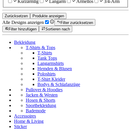
Kurzärmlig
Langarm
Ärmellos
3/4-Arm
Zurücksetzen
Produkte anzeigen
Alle Designs anzeigen
Filter zurücksetzen
Filter hinzufügen
Sortieren nach
Bekleidung
T-Shirts & Tops
T-Shirts
Tank Tops
Langarmshirts
Hemden & Blusen
Poloshirts
T-Shirt Kleider
Bodys & Schlafanzüge
Pullover & Hoodies
Jacken & Westen
Hosen & Shorts
Sportbekleidung
Bademode
Accessoires
Home & Living
Sticker