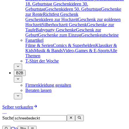
18. Geburtstag
Geschenkideen 30.
Geburtstag
Geschenkideen 50. Geburtstag
Geschenke
zur Rente
Richtfest Geschenk
Geschenkideen zur Hochzeit
Geschenk zur goldenen
Hochzeit
Silberhochzeit Geschenk
Geschenke zur
Taufe
Babyparty Geschenke
Geschenk zur
Geburt
Geschenke zum Einzug
Geschenkgutscheine
Fanartikel
Filme & Serien
Comics & Superhelden
Klassiker &
Kids
Musik & Bands
Video-Games & E-Sports
Alle
Themen
T-Shirt der Woche
B2B
Firmenkleidung gestalten
Beraten lassen
Selber verkaufen
Suche