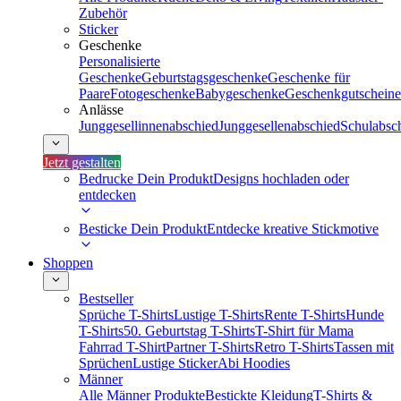
Zubehör
Sticker
Geschenke
Personalisierte
Geschenke
Geburtstagsgeschenke
Geschenke für
Paare
Fotogeschenke
Babygeschenke
Geschenkgutscheine
Anlässe
Junggesellinnenabschied
Junggesellenabschied
Schulabsc
Jetzt gestalten
Bedrucke Dein Produkt
Designs hochladen oder
entdecken
Besticke Dein Produkt
Entdecke kreative Stickmotive
Shoppen
Bestseller
Sprüche T-Shirts
Lustige T-Shirts
Rente T-Shirts
Hunde
T-Shirts
50. Geburtstag T-Shirts
T-Shirt für Mama
Fahrrad T-Shirt
Partner T-Shirts
Retro T-Shirts
Tassen mit
Sprüchen
Lustige Sticker
Abi Hoodies
Männer
Alle Männer Produkte
Bestickte Kleidung
T-Shirts &