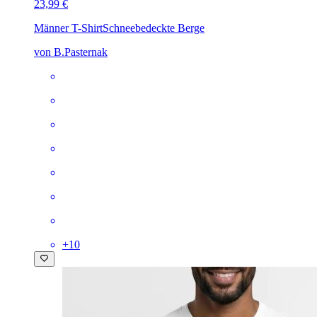
23,99 €
Männer T-Shirt
Schneebedeckte Berge
von B.Pasternak
+
10