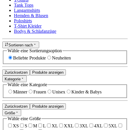
Tank Tops
Langarmshirts
Hemden & Blusen
Poloshirts
T-Shirt Kleider
Bodys & Schlafanzüge
Sortieren nach
Wähle eine Sortierungsoption
Beliebte Produkte
Neuheiten
Zurücksetzen
Produkte anzeigen
Kategorie
Wähle eine Kategorie
Männer
Frauen
Unisex
Kinder & Babys
Zurücksetzen
Produkte anzeigen
Größe
Wähle eine Größe
XS
S
M
L
XL
XXL
3XL
4XL
5XL