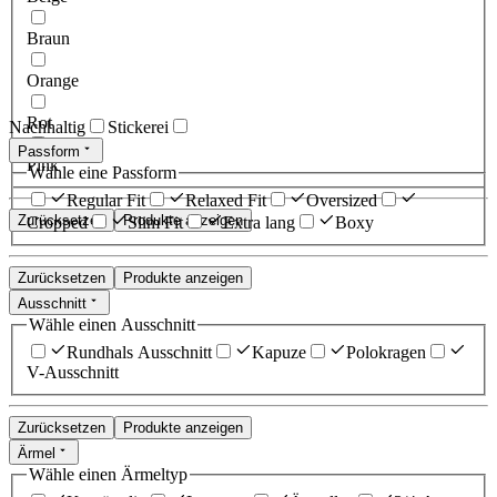
Braun
Orange
Rot
Nachhaltig
Stickerei
Passform
Pink
Wähle eine Passform
Regular Fit
Relaxed Fit
Oversized
Zurücksetzen
Produkte anzeigen
Cropped
Slim Fit
Extra lang
Boxy
Zurücksetzen
Produkte anzeigen
Ausschnitt
Wähle einen Ausschnitt
Rundhals Ausschnitt
Kapuze
Polokragen
V-Ausschnitt
Zurücksetzen
Produkte anzeigen
Ärmel
Wähle einen Ärmeltyp