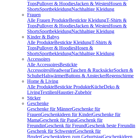
Tops
Pullover & Hoodies
Jacken & Westen
Hosen &
Shorts
Sportbekleidung
Nachhaltige Kleidung
Frauen
Alle Frauen Produkte
Bestickte Kleidung
T-Shirts &
Tops
Pullover & Hoodies
Jacken & Westen
Hosen &
Shorts
Sportbekleidung
Nachhaltige Kleidung
Kinder & Babys
Alle Produkte
Bestickte Kleidung
T-Shirts &
Tops
Pullover & Hoodies
Hosen &
Shorts
Sportbekleidung
Nachhaltige Kleidung
Accessoires
Alle Accessoires
Bestickte
Accessoires
Headwear
Taschen & Rucksäcke
Socken &
Schuhe
Halswärmer
Buttons & Anstecker
Regenschirme
Home & Living
Alle Produkte
Bestickte Produkte
Küche
Deko &
Living
Textilien
Haustier-Zubehör
Sticker
Geschenke
Geschenke für Männer
Geschenke für
Frauen
Geschenkideen für Kinder
Geschenke für
Mama
Geschenk für Papa
Geschenk für
Freundin
Geschenk für Freund
Geschenk beste Freundin
Geschenk für Schwester
Geschenk für
Bruder
Geschenkideen zum Geburtstag
Geschenkideen