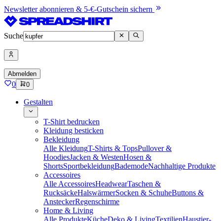
Newsletter abonnieren & 5-€-Gutschein sichern
Suche
Abmelden
0
0
Gestalten
T-Shirt bedrucken
Kleidung besticken
Bekleidung
Alle Kleidung
T-Shirts & Tops
Pullover &
Hoodies
Jacken & Westen
Hosen &
Shorts
Sportbekleidung
Bademode
Nachhaltige Produkte
Accessoires
Alle Accessoires
Headwear
Taschen &
Rucksäcke
Halswärmer
Socken & Schuhe
Buttons &
Anstecker
Regenschirme
Home & Living
Alle Produkte
Küche
Deko & Living
Textilien
Haustier-