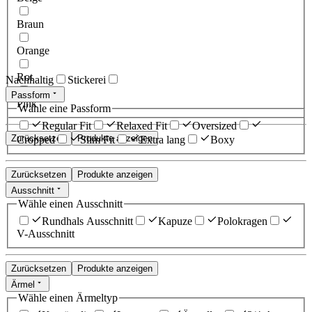
Braun
Orange
Rot
Nachhaltig
Stickerei
Passform
Pink
Wähle eine Passform
Regular Fit
Relaxed Fit
Oversized
Zurücksetzen
Produkte anzeigen
Cropped
Slim Fit
Extra lang
Boxy
Zurücksetzen
Produkte anzeigen
Ausschnitt
Wähle einen Ausschnitt
Rundhals Ausschnitt
Kapuze
Polokragen
V-Ausschnitt
Zurücksetzen
Produkte anzeigen
Ärmel
Wähle einen Ärmeltyp