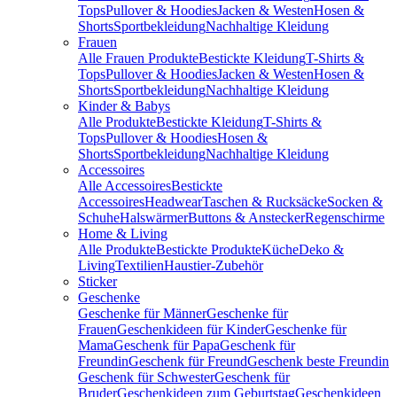
Tops
Pullover & Hoodies
Jacken & Westen
Hosen &
Shorts
Sportbekleidung
Nachhaltige Kleidung
Frauen
Alle Frauen Produkte
Bestickte Kleidung
T-Shirts &
Tops
Pullover & Hoodies
Jacken & Westen
Hosen &
Shorts
Sportbekleidung
Nachhaltige Kleidung
Kinder & Babys
Alle Produkte
Bestickte Kleidung
T-Shirts &
Tops
Pullover & Hoodies
Hosen &
Shorts
Sportbekleidung
Nachhaltige Kleidung
Accessoires
Alle Accessoires
Bestickte
Accessoires
Headwear
Taschen & Rucksäcke
Socken &
Schuhe
Halswärmer
Buttons & Anstecker
Regenschirme
Home & Living
Alle Produkte
Bestickte Produkte
Küche
Deko &
Living
Textilien
Haustier-Zubehör
Sticker
Geschenke
Geschenke für Männer
Geschenke für
Frauen
Geschenkideen für Kinder
Geschenke für
Mama
Geschenk für Papa
Geschenk für
Freundin
Geschenk für Freund
Geschenk beste Freundin
Geschenk für Schwester
Geschenk für
Bruder
Geschenkideen zum Geburtstag
Geschenkideen