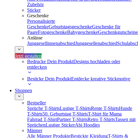
Zubehör
Sticker
Geschenke
Personalisierte
Geschenke
Geburtstagsgeschenke
Geschenke für
Paare
Fotogeschenke
Babygeschenke
Geschenkgutscheine
Anlässe
Junggesellinnenabschied
Junggesellenabschied
Schulabsc
Jetzt gestalten
Bedrucke Dein Produkt
Designs hochladen oder
entdecken
Besticke Dein Produkt
Entdecke kreative Stickmotive
Shoppen
Bestseller
Sprüche T-Shirts
Lustige T-Shirts
Rente T-Shirts
Hunde
T-Shirts
50. Geburtstag T-Shirts
T-Shirt für Mama
Fahrrad T-Shirt
Partner T-Shirts
Retro T-Shirts
Tassen mit
Sprüchen
Lustige Sticker
Abi Hoodies
Männer
Alle Männer Produkte
Bestickte Kleidung
T-Shirts &