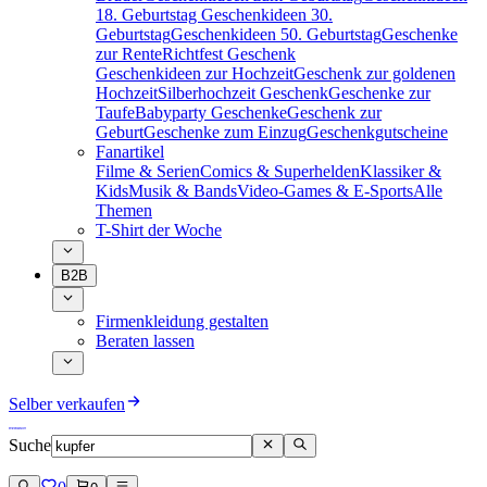
18. Geburtstag
Geschenkideen 30.
Geburtstag
Geschenkideen 50. Geburtstag
Geschenke
zur Rente
Richtfest Geschenk
Geschenkideen zur Hochzeit
Geschenk zur goldenen
Hochzeit
Silberhochzeit Geschenk
Geschenke zur
Taufe
Babyparty Geschenke
Geschenk zur
Geburt
Geschenke zum Einzug
Geschenkgutscheine
Fanartikel
Filme & Serien
Comics & Superhelden
Klassiker &
Kids
Musik & Bands
Video-Games & E-Sports
Alle
Themen
T-Shirt der Woche
B2B
Firmenkleidung gestalten
Beraten lassen
Selber verkaufen
Suche