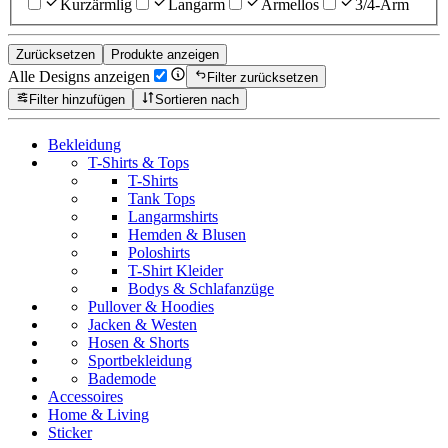
Kurzärmlig
Langarm
Ärmellos
3/4-Arm
Zurücksetzen
Produkte anzeigen
Alle Designs anzeigen
Filter zurücksetzen
Filter hinzufügen
Sortieren nach
Bekleidung
T-Shirts & Tops
T-Shirts
Tank Tops
Langarmshirts
Hemden & Blusen
Poloshirts
T-Shirt Kleider
Bodys & Schlafanzüge
Pullover & Hoodies
Jacken & Westen
Hosen & Shorts
Sportbekleidung
Bademode
Accessoires
Home & Living
Sticker