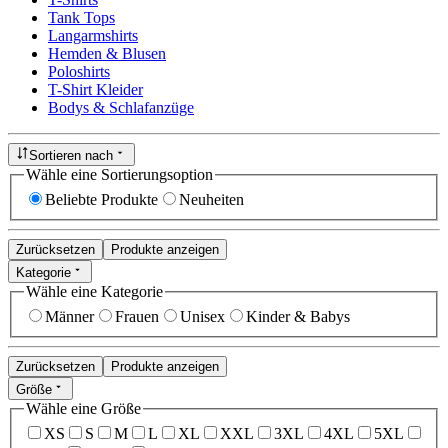
Tank Tops
Langarmshirts
Hemden & Blusen
Poloshirts
T-Shirt Kleider
Bodys & Schlafanzüge
Sortieren nach
Wähle eine Sortierungsoption
Beliebte Produkte
Neuheiten
Zurücksetzen
Produkte anzeigen
Kategorie
Wähle eine Kategorie
Männer
Frauen
Unisex
Kinder & Babys
Zurücksetzen
Produkte anzeigen
Größe
Wähle eine Größe
XS
S
M
L
XL
XXL
3XL
4XL
5XL