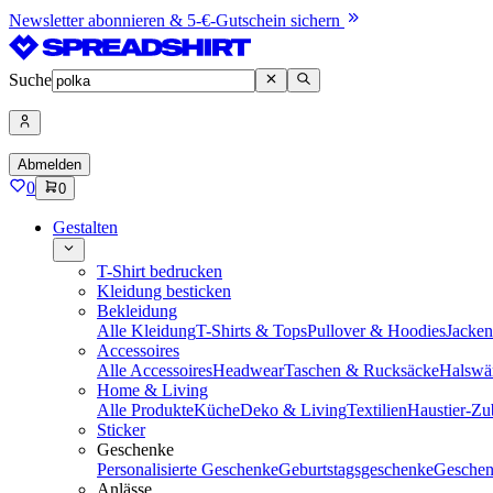
Newsletter abonnieren & 5-€-Gutschein sichern
Suche
Abmelden
0
0
Gestalten
T-Shirt bedrucken
Kleidung besticken
Bekleidung
Alle Kleidung
T-Shirts & Tops
Pullover & Hoodies
Jacke
Accessoires
Alle Accessoires
Headwear
Taschen & Rucksäcke
Halswä
Home & Living
Alle Produkte
Küche
Deko & Living
Textilien
Haustier-Zu
Sticker
Geschenke
Personalisierte Geschenke
Geburtstagsgeschenke
Geschen
Anlässe