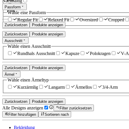
Nachhaltig
Passform
Pink
Wähle eine Passform
Regular Fit
Relaxed Fit
Oversized
Cropped
Zurücksetzen
Produkte anzeigen
Zurücksetzen
Produkte anzeigen
Ausschnitt
Wähle einen Ausschnitt
Rundhals Ausschnitt
Kapuze
Polokragen
V-Au
Zurücksetzen
Produkte anzeigen
Ärmel
Wähle einen Ärmeltyp
Kurzärmlig
Langarm
Ärmellos
3/4-Arm
Zurücksetzen
Produkte anzeigen
Alle Designs anzeigen
Filter zurücksetzen
Filter hinzufügen
Sortieren nach
Bekleidung