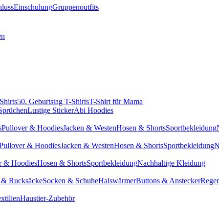
hluss
Einschulung
Gruppenoutfits
en
Shirts
50. Geburtstag T-Shirts
T-Shirt für Mama
 Sprüchen
Lustige Sticker
Abi Hoodies
s
Pullover & Hoodies
Jacken & Westen
Hosen & Shorts
Sportbekleidung
Pullover & Hoodies
Jacken & Westen
Hosen & Shorts
Sportbekleidung
N
r & Hoodies
Hosen & Shorts
Sportbekleidung
Nachhaltige Kleidung
 & Rucksäcke
Socken & Schuhe
Halswärmer
Buttons & Anstecker
Regen
xtilien
Haustier-Zubehör