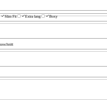
Slim Fit
Extra lang
Boxy
sschnitt