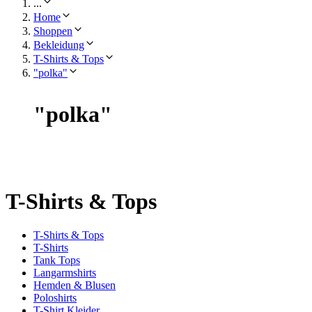
...
Home
Shoppen
Bekleidung
T-Shirts & Tops
"polka"
"
polka
"
T-Shirts & Tops
T-Shirts & Tops
T-Shirts
Tank Tops
Langarmshirts
Hemden & Blusen
Poloshirts
T-Shirt Kleider