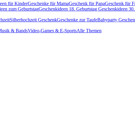
een für Kinder
Geschenke für Mama
Geschenk für Papa
Geschenk für F
een zum Geburtstag
Geschenkideen 18. Geburtstag
Geschenkideen 30.
hzeit
Silberhochzeit Geschenk
Geschenke zur Taufe
Babyparty Gesche
usik & Bands
Video-Games & E-Sports
Alle Themen