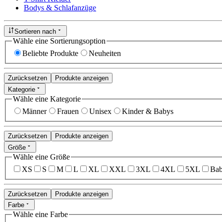
Bodys & Schlafanzüge
Sortieren nach
Wähle eine Sortierungsoption
Beliebte Produkte
Neuheiten
Zurücksetzen
Produkte anzeigen
Kategorie
Wähle eine Kategorie
Männer
Frauen
Unisex
Kinder & Babys
Zurücksetzen
Produkte anzeigen
Größe
Wähle eine Größe
XS
S
M
L
XL
XXL
3XL
4XL
5XL
Bab
Zurücksetzen
Produkte anzeigen
Farbe
Wähle eine Farbe