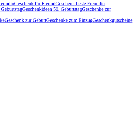
reundin
Geschenk für Freund
Geschenk beste Freundin
 Geburtstag
Geschenkideen 50. Geburtstag
Geschenke zur
nke
Geschenk zur Geburt
Geschenke zum Einzug
Geschenkgutscheine