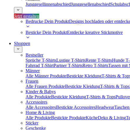
Junggesellinnenabschied
Junggesellenabschied
Schulabsc
Jetzt gestalten
Bedrucke Dein Produkt
Designs hochladen oder entdeck
Besticke Dein Produkt
Entdecke kreative Stickmotive
Shoppen
Bestseller
Sprüche T-Shirts
Lustige T-Shirts
Rente T-Shirts
Hunde T-
Fahrrad T-Shirt
Partner T-Shirts
Retro T-Shirts
Tassen mit
Männer
Alle Männer Produkte
Bestickte Kleidung
T-Shirts & Top
Frauen
Alle Frauen Produkte
Bestickte Kleidung
T-Shirts & Tops
Kinder & Babys
Alle Produkte
Bestickte Kleidung
T-Shirts & Tops
Pullove
Accessoires
Alle Accessoires
Bestickte Accessoires
Headwear
Taschen
Home & Living
Alle Produkte
Bestickte Produkte
Küche
Deko & Living
Te
Sticker
Geschenke