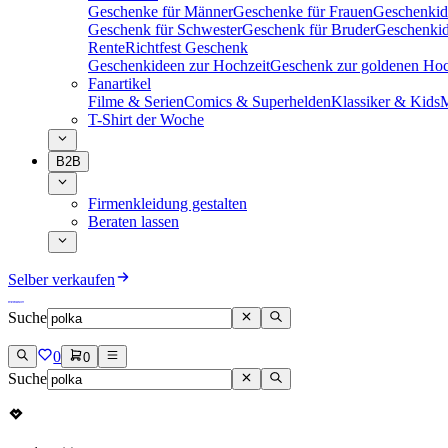
Geschenke für Männer
Geschenke für Frauen
Geschenkid
Geschenk für Schwester
Geschenk für Bruder
Geschenkid
Rente
Richtfest Geschenk
Geschenkideen zur Hochzeit
Geschenk zur goldenen Hoc
Fanartikel
Filme & Serien
Comics & Superhelden
Klassiker & Kids
M
T-Shirt der Woche
B2B
Firmenkleidung gestalten
Beraten lassen
Selber verkaufen
Suche
0
0
Suche