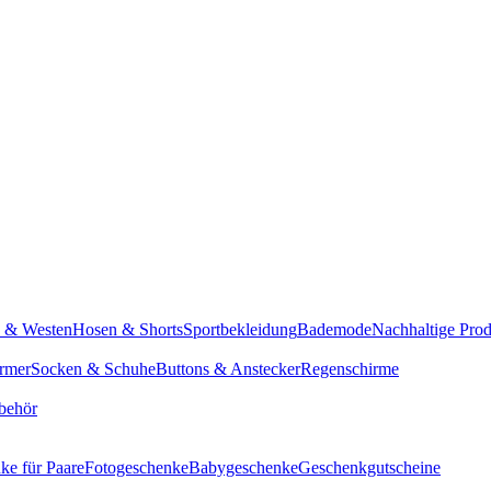
n & Westen
Hosen & Shorts
Sportbekleidung
Bademode
Nachhaltige Pro
rmer
Socken & Schuhe
Buttons & Anstecker
Regenschirme
behör
ke für Paare
Fotogeschenke
Babygeschenke
Geschenkgutscheine