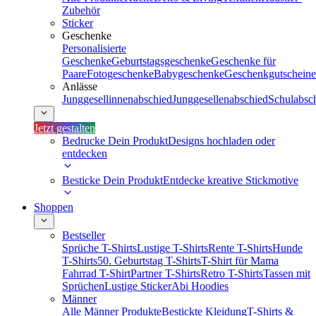
Zubehör
Sticker
Geschenke
Personalisierte
Geschenke
Geburtstagsgeschenke
Geschenke für
Paare
Fotogeschenke
Babygeschenke
Geschenkgutscheine
Anlässe
Junggesellinnenabschied
Junggesellenabschied
Schulabsc
Jetzt gestalten
Bedrucke Dein Produkt
Designs hochladen oder
entdecken
Besticke Dein Produkt
Entdecke kreative Stickmotive
Shoppen
Bestseller
Sprüche T-Shirts
Lustige T-Shirts
Rente T-Shirts
Hunde
T-Shirts
50. Geburtstag T-Shirts
T-Shirt für Mama
Fahrrad T-Shirt
Partner T-Shirts
Retro T-Shirts
Tassen mit
Sprüchen
Lustige Sticker
Abi Hoodies
Männer
Alle Männer Produkte
Bestickte Kleidung
T-Shirts &