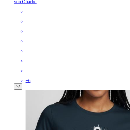
von Obachd
+
6