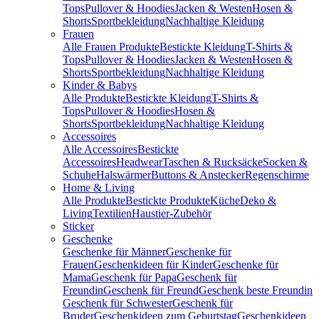
Tops
Pullover & Hoodies
Jacken & Westen
Hosen &
Shorts
Sportbekleidung
Nachhaltige Kleidung
Frauen
Alle Frauen Produkte
Bestickte Kleidung
T-Shirts &
Tops
Pullover & Hoodies
Jacken & Westen
Hosen &
Shorts
Sportbekleidung
Nachhaltige Kleidung
Kinder & Babys
Alle Produkte
Bestickte Kleidung
T-Shirts &
Tops
Pullover & Hoodies
Hosen &
Shorts
Sportbekleidung
Nachhaltige Kleidung
Accessoires
Alle Accessoires
Bestickte
Accessoires
Headwear
Taschen & Rucksäcke
Socken &
Schuhe
Halswärmer
Buttons & Anstecker
Regenschirme
Home & Living
Alle Produkte
Bestickte Produkte
Küche
Deko &
Living
Textilien
Haustier-Zubehör
Sticker
Geschenke
Geschenke für Männer
Geschenke für
Frauen
Geschenkideen für Kinder
Geschenke für
Mama
Geschenk für Papa
Geschenk für
Freundin
Geschenk für Freund
Geschenk beste Freundin
Geschenk für Schwester
Geschenk für
Bruder
Geschenkideen zum Geburtstag
Geschenkideen