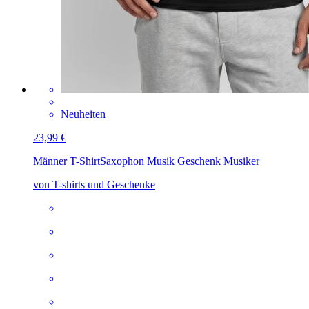
Neuheiten
23,99 €
Männer T-Shirt
Saxophon Musik Geschenk Musiker
von T-shirts und Geschenke