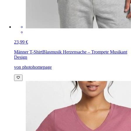
23,99 €
Männer T-Shirt
Blasmusik Herzensache – Trompete Musikant
Design
von photohomepage