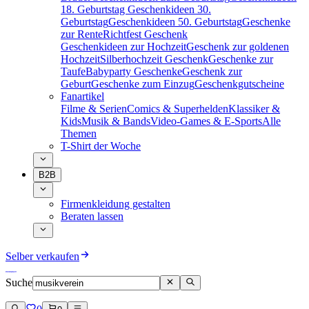
18. Geburtstag
Geschenkideen 30.
Geburtstag
Geschenkideen 50. Geburtstag
Geschenke
zur Rente
Richtfest Geschenk
Geschenkideen zur Hochzeit
Geschenk zur goldenen
Hochzeit
Silberhochzeit Geschenk
Geschenke zur
Taufe
Babyparty Geschenke
Geschenk zur
Geburt
Geschenke zum Einzug
Geschenkgutscheine
Fanartikel
Filme & Serien
Comics & Superhelden
Klassiker &
Kids
Musik & Bands
Video-Games & E-Sports
Alle
Themen
T-Shirt der Woche
B2B
Firmenkleidung gestalten
Beraten lassen
Selber verkaufen
Suche