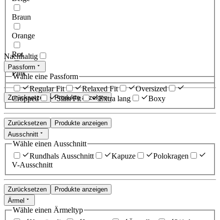
Braun
Orange
Rot
Nachhaltig
Passform
Pink
Wähle eine Passform
Regular Fit
Relaxed Fit
Oversized
Zurücksetzen
Produkte anzeigen
Cropped
Slim Fit
Extra lang
Boxy
Zurücksetzen
Produkte anzeigen
Ausschnitt
Wähle einen Ausschnitt
Rundhals Ausschnitt
Kapuze
Polokragen
V-Ausschnitt
Zurücksetzen
Produkte anzeigen
Ärmel
Wähle einen Ärmeltyp