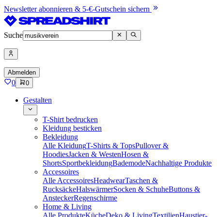
Newsletter abonnieren & 5-€-Gutschein sichern
Suche
Abmelden
0
0
Gestalten
T-Shirt bedrucken
Kleidung besticken
Bekleidung
Alle Kleidung
T-Shirts & Tops
Pullover &
Hoodies
Jacken & Westen
Hosen &
Shorts
Sportbekleidung
Bademode
Nachhaltige Produkte
Accessoires
Alle Accessoires
Headwear
Taschen &
Rucksäcke
Halswärmer
Socken & Schuhe
Buttons &
Anstecker
Regenschirme
Home & Living
Alle Produkte
Küche
Deko & Living
Textilien
Haustier-