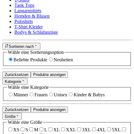
Tank Tops
Langarmshirts
Hemden & Blusen
Poloshirts
T-Shirt Kleider
Bodys & Schlafanzüge
Sortieren nach
Wähle eine Sortierungsoption
Beliebte Produkte
Neuheiten
Zurücksetzen
Produkte anzeigen
Kategorie
Wähle eine Kategorie
Männer
Frauen
Unisex
Kinder & Babys
Zurücksetzen
Produkte anzeigen
Größe
Wähle eine Größe
XS
S
M
L
XL
XXL
3XL
4XL
5XL