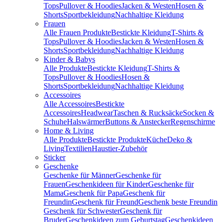
Tops
Pullover & Hoodies
Jacken & Westen
Hosen &
Shorts
Sportbekleidung
Nachhaltige Kleidung
Frauen
Alle Frauen Produkte
Bestickte Kleidung
T-Shirts &
Tops
Pullover & Hoodies
Jacken & Westen
Hosen &
Shorts
Sportbekleidung
Nachhaltige Kleidung
Kinder & Babys
Alle Produkte
Bestickte Kleidung
T-Shirts &
Tops
Pullover & Hoodies
Hosen &
Shorts
Sportbekleidung
Nachhaltige Kleidung
Accessoires
Alle Accessoires
Bestickte
Accessoires
Headwear
Taschen & Rucksäcke
Socken &
Schuhe
Halswärmer
Buttons & Anstecker
Regenschirme
Home & Living
Alle Produkte
Bestickte Produkte
Küche
Deko &
Living
Textilien
Haustier-Zubehör
Sticker
Geschenke
Geschenke für Männer
Geschenke für
Frauen
Geschenkideen für Kinder
Geschenke für
Mama
Geschenk für Papa
Geschenk für
Freundin
Geschenk für Freund
Geschenk beste Freundin
Geschenk für Schwester
Geschenk für
Bruder
Geschenkideen zum Geburtstag
Geschenkideen