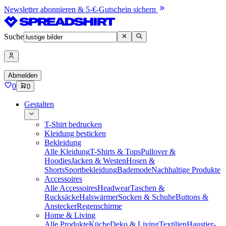
Newsletter abonnieren & 5-€-Gutschein sichern
Suche
Abmelden
0
0
Gestalten
T-Shirt bedrucken
Kleidung besticken
Bekleidung
Alle Kleidung
T-Shirts & Tops
Pullover &
Hoodies
Jacken & Westen
Hosen &
Shorts
Sportbekleidung
Bademode
Nachhaltige Produkte
Accessoires
Alle Accessoires
Headwear
Taschen &
Rucksäcke
Halswärmer
Socken & Schuhe
Buttons &
Anstecker
Regenschirme
Home & Living
Alle Produkte
Küche
Deko & Living
Textilien
Haustier-