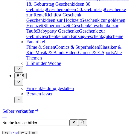
18. Geburtstag
Geschenkideen 30.
Geburtstag
Geschenkideen 50. Geburtstag
Geschenke
zur Rente
Richtfest Geschenk
Geschenkideen zur Hochzeit
Geschenk zur goldenen
Hochzeit
Silberhochzeit Geschenk
Geschenke zur
Taufe
Babyparty Geschenke
Geschenk zur
Geburt
Geschenke zum Einzug
Geschenkgutscheine
Fanartikel
Filme & Serien
Comics & Superhelden
Klassiker &
Kids
Musik & Bands
Video-Games & E-Sports
Alle
Themen
T-Shirt der Woche
B2B
Firmenkleidung gestalten
Beraten lassen
Selber verkaufen
Suche