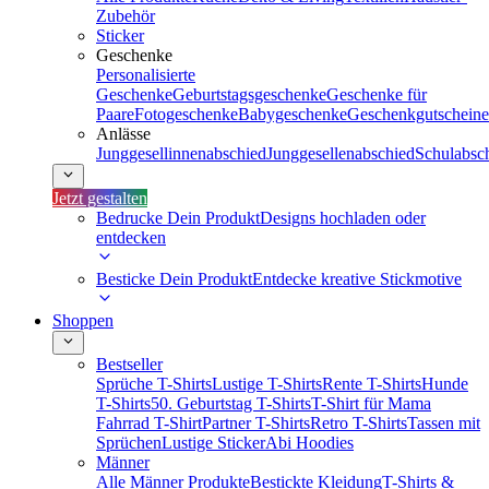
Zubehör
Sticker
Geschenke
Personalisierte
Geschenke
Geburtstagsgeschenke
Geschenke für
Paare
Fotogeschenke
Babygeschenke
Geschenkgutscheine
Anlässe
Junggesellinnenabschied
Junggesellenabschied
Schulabsc
Jetzt gestalten
Bedrucke Dein Produkt
Designs hochladen oder
entdecken
Besticke Dein Produkt
Entdecke kreative Stickmotive
Shoppen
Bestseller
Sprüche T-Shirts
Lustige T-Shirts
Rente T-Shirts
Hunde
T-Shirts
50. Geburtstag T-Shirts
T-Shirt für Mama
Fahrrad T-Shirt
Partner T-Shirts
Retro T-Shirts
Tassen mit
Sprüchen
Lustige Sticker
Abi Hoodies
Männer
Alle Männer Produkte
Bestickte Kleidung
T-Shirts &