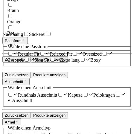
Braun
Orange
Rot
Nachhaltig
Stickerei
Passform
Pink
Wähle eine Passform
Regular Fit
Relaxed Fit
Oversized
Zurücksetzen
Produkte anzeigen
Cropped
Slim Fit
Extra lang
Boxy
Zurücksetzen
Produkte anzeigen
Ausschnitt
Wähle einen Ausschnitt
Rundhals Ausschnitt
Kapuze
Polokragen
V-Ausschnitt
Zurücksetzen
Produkte anzeigen
Ärmel
Wähle einen Ärmeltyp