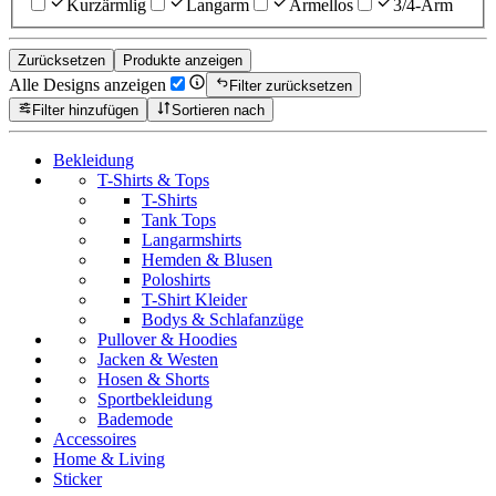
Kurzärmlig
Langarm
Ärmellos
3/4-Arm
Zurücksetzen
Produkte anzeigen
Alle Designs anzeigen
Filter zurücksetzen
Filter hinzufügen
Sortieren nach
Bekleidung
T-Shirts & Tops
T-Shirts
Tank Tops
Langarmshirts
Hemden & Blusen
Poloshirts
T-Shirt Kleider
Bodys & Schlafanzüge
Pullover & Hoodies
Jacken & Westen
Hosen & Shorts
Sportbekleidung
Bademode
Accessoires
Home & Living
Sticker