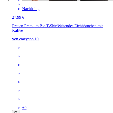
Nachhaltig
27,99 €
Frauen Premium Bio T-Shirt
Wütendes Eichhörnchen mit
Kaffee
von crazycool10
+
9