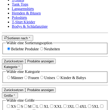
Tank Tops
Langarmshirts
Hemden & Blusen
Poloshirts
T-Shirt Kleider
Bodys & Schlafanzüge
Sortieren nach
Wähle eine Sortierungsoption
Beliebte Produkte
Neuheiten
Zurücksetzen
Produkte anzeigen
Kategorie
Wähle eine Kategorie
Männer
Frauen
Unisex
Kinder & Babys
Zurücksetzen
Produkte anzeigen
Größe
Wähle eine Größe
XS
S
M
L
XL
XXL
3XL
4XL
5XL