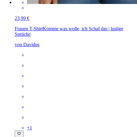
23,99 €
Frauen T-Shirt
Komme was wolle, ich Schaf das | lustige
Sprüche
von Davidus
+
1