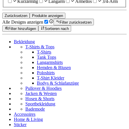
Kurzärmlig
Langarm
Ärmellos
3/4-Arm
Zurücksetzen
Produkte anzeigen
Alle Designs anzeigen
Filter zurücksetzen
Filter hinzufügen
Sortieren nach
Bekleidung
T-Shirts & Tops
T-Shirts
Tank Tops
Langarmshirts
Hemden & Blusen
Poloshirts
T-Shirt Kleider
Bodys & Schlafanzüge
Pullover & Hoodies
Jacken & Westen
Hosen & Shorts
Sportbekleidung
Bademode
Accessoires
Home & Living
Sticker