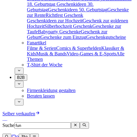
18. Geburtstag
Geschenkideen 30.
Geburtstag
Geschenkideen 50. Geburtstag
Geschenke
zur Rente
Richtfest Geschenk
Geschenkideen zur Hochzeit
Geschenk zur goldenen
Hochzeit
Silberhochzeit Geschenk
Geschenke zur
Taufe
Babyparty Geschenke
Geschenk zur
Geburt
Geschenke zum Einzug
Geschenkgutscheine
Fanartikel
Filme & Serien
Comics & Superhelden
Klassiker &
Kids
Musik & Bands
Video-Games & E-Sports
Alle
Themen
T-Shirt der Woche
B2B
Firmenkleidung gestalten
Beraten lassen
Selber verkaufen
Suche