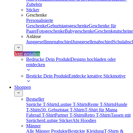
Zubehör
Sticker
Geschenke
Personalisierte
Geschenke
Geburtstagsgeschenke
Geschenke für
Paare
Fotogeschenke
Babygeschenke
Geschenkgutscheine
Anlässe
Junggesellinnenabschied
Junggesellenabschied
Schulabsc
Jetzt gestalten
Bedrucke Dein Produkt
Designs hochladen oder
entdecken
Besticke Dein Produkt
Entdecke kreative Stickmotive
Shoppen
Bestseller
Sprüche T-Shirts
Lustige T-Shirts
Rente T-Shirts
Hunde
T-Shirts
50. Geburtstag T-Shirts
T-Shirt für Mama
Fahrrad T-Shirt
Partner T-Shirts
Retro T-Shirts
Tassen mit
Sprüchen
Lustige Sticker
Abi Hoodies
Männer
Alle Männer Produkte
Bestickte Kleidung
T-Shirts &