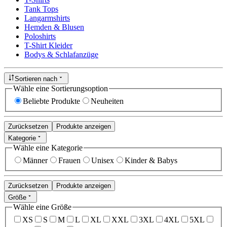
Tank Tops
Langarmshirts
Hemden & Blusen
Poloshirts
T-Shirt Kleider
Bodys & Schlafanzüge
Sortieren nach
Wähle eine Sortierungsoption
Beliebte Produkte
Neuheiten
Zurücksetzen
Produkte anzeigen
Kategorie
Wähle eine Kategorie
Männer
Frauen
Unisex
Kinder & Babys
Zurücksetzen
Produkte anzeigen
Größe
Wähle eine Größe
XS
S
M
L
XL
XXL
3XL
4XL
5XL