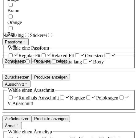
Braun
Orange
Rot
Nachhaltig
Stickerei
Passform
Pink
Wähle eine Passform
Regular Fit
Relaxed Fit
Oversized
Zurücksetzen
Produkte anzeigen
Cropped
Slim Fit
Extra lang
Boxy
Zurücksetzen
Produkte anzeigen
Ausschnitt
Wähle einen Ausschnitt
Rundhals Ausschnitt
Kapuze
Polokragen
V-Ausschnitt
Zurücksetzen
Produkte anzeigen
Ärmel
Wähle einen Ärmeltyp