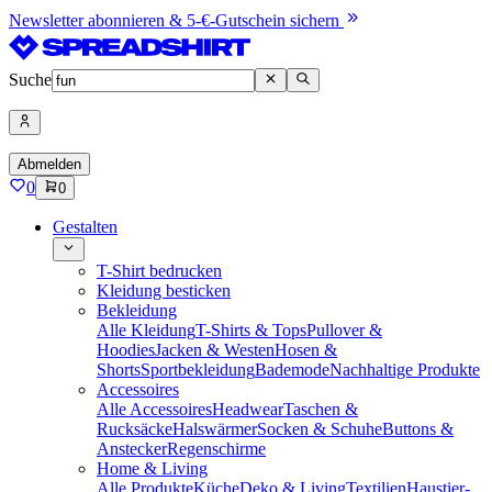
Newsletter abonnieren & 5-€-Gutschein sichern
Suche
Abmelden
0
0
Gestalten
T-Shirt bedrucken
Kleidung besticken
Bekleidung
Alle Kleidung
T-Shirts & Tops
Pullover &
Hoodies
Jacken & Westen
Hosen &
Shorts
Sportbekleidung
Bademode
Nachhaltige Produkte
Accessoires
Alle Accessoires
Headwear
Taschen &
Rucksäcke
Halswärmer
Socken & Schuhe
Buttons &
Anstecker
Regenschirme
Home & Living
Alle Produkte
Küche
Deko & Living
Textilien
Haustier-