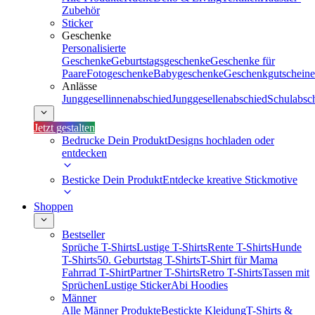
Zubehör
Sticker
Geschenke
Personalisierte
Geschenke
Geburtstagsgeschenke
Geschenke für
Paare
Fotogeschenke
Babygeschenke
Geschenkgutscheine
Anlässe
Junggesellinnenabschied
Junggesellenabschied
Schulabsc
Jetzt gestalten
Bedrucke Dein Produkt
Designs hochladen oder
entdecken
Besticke Dein Produkt
Entdecke kreative Stickmotive
Shoppen
Bestseller
Sprüche T-Shirts
Lustige T-Shirts
Rente T-Shirts
Hunde
T-Shirts
50. Geburtstag T-Shirts
T-Shirt für Mama
Fahrrad T-Shirt
Partner T-Shirts
Retro T-Shirts
Tassen mit
Sprüchen
Lustige Sticker
Abi Hoodies
Männer
Alle Männer Produkte
Bestickte Kleidung
T-Shirts &