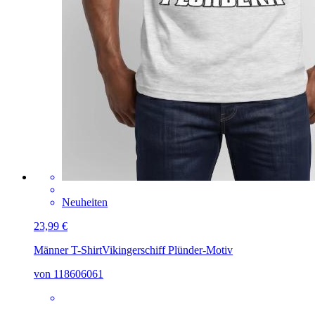
Neuheiten
23,99 €
Männer T-Shirt
Vikingerschiff Plünder-Motiv
von 118606061