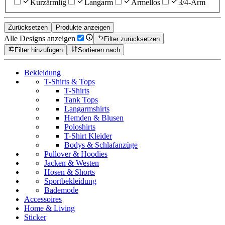
Kurzärmlig
Langarm
Ärmellos
3/4-Arm
Zurücksetzen
Produkte anzeigen
Alle Designs anzeigen
Filter zurücksetzen
Filter hinzufügen
Sortieren nach
Bekleidung
T-Shirts & Tops
T-Shirts
Tank Tops
Langarmshirts
Hemden & Blusen
Poloshirts
T-Shirt Kleider
Bodys & Schlafanzüge
Pullover & Hoodies
Jacken & Westen
Hosen & Shorts
Sportbekleidung
Bademode
Accessoires
Home & Living
Sticker