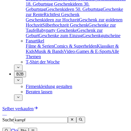
18. Geburtstag
Geschenkideen 30.
Geburtstag
Geschenkideen 50. Geburtstag
Geschenke
zur Rente
Richtfest Geschenk
Geschenkideen zur Hochzeit
Geschenk zur goldenen
Hochzeit
Silberhochzeit Geschenk
Geschenke zur
Taufe
Babyparty Geschenke
Geschenk zur
Geburt
Geschenke zum Einzug
Geschenkgutscheine
Fanartikel
Filme & Serien
Comics & Superhelden
Klassiker &
Kids
Musik & Bands
Video-Games & E-Sports
Alle
Themen
T-Shirt der Woche
B2B
Firmenkleidung gestalten
Beraten lassen
Selber verkaufen
Suche