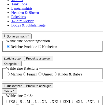
Tank Tops
Langarmshirts
Hemden & Blusen
Poloshirts
T-Shirt Kleider
Bodys & Schlafanzüge
Sortieren nach
Wähle eine Sortierungsoption
Beliebte Produkte
Neuheiten
Zurücksetzen
Produkte anzeigen
Kategorie
Wähle eine Kategorie
Männer
Frauen
Unisex
Kinder & Babys
Zurücksetzen
Produkte anzeigen
Größe
Wähle eine Größe
XS
S
M
L
XL
XXL
3XL
4XL
5XL