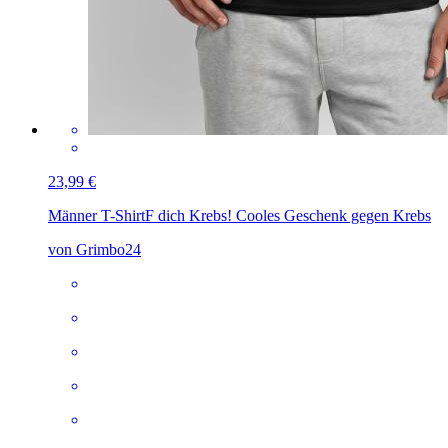
23,99 €
Männer T-Shirt
F dich Krebs! Cooles Geschenk gegen Krebs
von Grimbo24