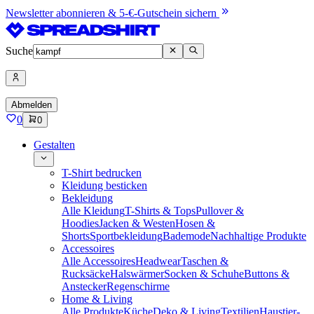
Newsletter abonnieren & 5-€-Gutschein sichern
Suche
Abmelden
0
0
Gestalten
T-Shirt bedrucken
Kleidung besticken
Bekleidung
Alle Kleidung
T-Shirts & Tops
Pullover &
Hoodies
Jacken & Westen
Hosen &
Shorts
Sportbekleidung
Bademode
Nachhaltige Produkte
Accessoires
Alle Accessoires
Headwear
Taschen &
Rucksäcke
Halswärmer
Socken & Schuhe
Buttons &
Anstecker
Regenschirme
Home & Living
Alle Produkte
Küche
Deko & Living
Textilien
Haustier-