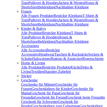
Tops
Pullover & Hoodies
Jacken & Westen
Hosen &
Shorts
Sportbekleidung
Nachhaltige Kleidung
Frauen
Alle Frauen Produkte
Bestickte Kleidung
T-Shirts &
Tops
Pullover & Hoodies
Jacken & Westen
Hosen &
Shorts
Sportbekleidung
Nachhaltige Kleidung
Kinder & Babys
Alle Produkte
Bestickte Kleidung
T-Shirts &
Tops
Pullover & Hoodies
Hosen &
Shorts
Sportbekleidung
Nachhaltige Kleidung
Accessoires
Alle Accessoires
Bestickte
Accessoires
Headwear
Taschen & Rucksäcke
Socken &
Schuhe
Halswärmer
Buttons & Anstecker
Regenschirme
Home & Living
Alle Produkte
Bestickte Produkte
Küche
Deko &
Living
Textilien
Haustier-Zubehör
Sticker
Geschenke
Geschenke für Männer
Geschenke für
Frauen
Geschenkideen für Kinder
Geschenke für
Mama
Geschenk für Papa
Geschenk für
Freundin
Geschenk für Freund
Geschenk beste Freundin
Geschenk für Schwester
Geschenk für
Bruder
Geschenkideen zum Geburtstag
Geschenkideen