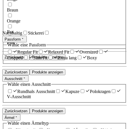
Braun
Orange
Rot
Nachhaltig
Stickerei
Passform
Pink
Wähle eine Passform
Regular Fit
Relaxed Fit
Oversized
Zurücksetzen
Produkte anzeigen
Cropped
Slim Fit
Extra lang
Boxy
Zurücksetzen
Produkte anzeigen
Ausschnitt
Wähle einen Ausschnitt
Rundhals Ausschnitt
Kapuze
Polokragen
V-Ausschnitt
Zurücksetzen
Produkte anzeigen
Ärmel
Wähle einen Ärmeltyp