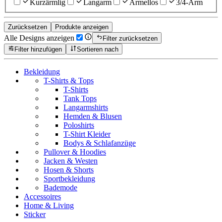
Kurzärmlig
Langarm
Ärmellos
3/4-Arm
Zurücksetzen
Produkte anzeigen
Alle Designs anzeigen
Filter zurücksetzen
Filter hinzufügen
Sortieren nach
Bekleidung
T-Shirts & Tops
T-Shirts
Tank Tops
Langarmshirts
Hemden & Blusen
Poloshirts
T-Shirt Kleider
Bodys & Schlafanzüge
Pullover & Hoodies
Jacken & Westen
Hosen & Shorts
Sportbekleidung
Bademode
Accessoires
Home & Living
Sticker