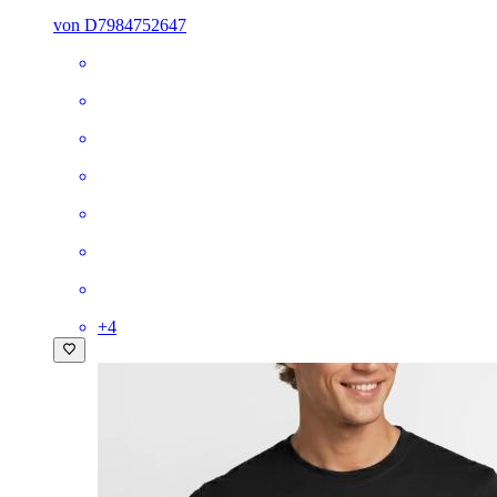
von D7984752647
+
4