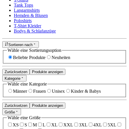
Tank Tops
Langarmshirts
Hemden & Blusen
Poloshirts
T-Shirt Kleider
Bodys & Schlafanzüge
Sortieren nach
Wähle eine Sortierungsoption
Beliebte Produkte
Neuheiten
Zurücksetzen
Produkte anzeigen
Kategorie
Wähle eine Kategorie
Männer
Frauen
Unisex
Kinder & Babys
Zurücksetzen
Produkte anzeigen
Größe
Wähle eine Größe
XS
S
M
L
XL
XXL
3XL
4XL
5XL