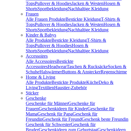
Tops
Pullover & Hoodies
Jacken & Westen
Hosen &
Shorts
Sportbekleidung
Nachhaltige Kleidung
Frauen
Alle Frauen Produkte
Bestickte Kleidung
T-Shirts &
Tops
Pullover & Hoodies
Jacken & Westen
Hosen &
Shorts
Sportbekleidung
Nachhaltige Kleidung
Kinder & Babys
Alle Produkte
Bestickte Kleidung
T-Shirts &
Tops
Pullover & Hoodies
Hosen &
Shorts
Sportbekleidung
Nachhaltige Kleidung
Accessoires
Alle Accessoires
Bestickte
Accessoires
Headwear
Taschen & Rucksäcke
Socken &
Schuhe
Halswärmer
Buttons & Anstecker
Regenschirme
Home & Living
Alle Produkte
Bestickte Produkte
Küche
Deko &
Living
Textilien
Haustier-Zubehör
Sticker
Geschenke
Geschenke für Männer
Geschenke für
Frauen
Geschenkideen für Kinder
Geschenke für
Mama
Geschenk für Papa
Geschenk für
Freundin
Geschenk für Freund
Geschenk beste Freundin
Geschenk für Schwester
Geschenk für
Bruder
Geschenkideen zum Geburtstag
Geschenkideen