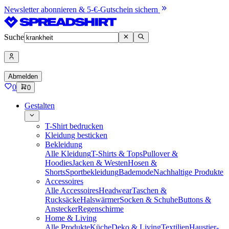
Newsletter abonnieren & 5-€-Gutschein sichern
Suche
Abmelden
0
0
Gestalten
T-Shirt bedrucken
Kleidung besticken
Bekleidung
Alle Kleidung
T-Shirts & Tops
Pullover &
Hoodies
Jacken & Westen
Hosen &
Shorts
Sportbekleidung
Bademode
Nachhaltige Produkte
Accessoires
Alle Accessoires
Headwear
Taschen &
Rucksäcke
Halswärmer
Socken & Schuhe
Buttons &
Anstecker
Regenschirme
Home & Living
Alle Produkte
Küche
Deko & Living
Textilien
Haustier-