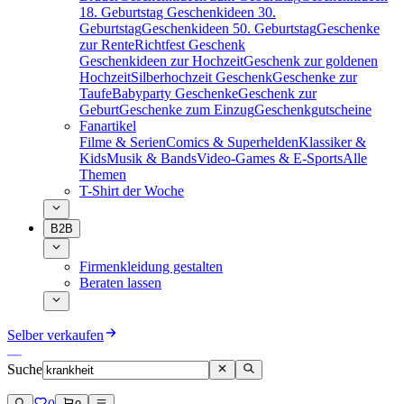
18. Geburtstag
Geschenkideen 30.
Geburtstag
Geschenkideen 50. Geburtstag
Geschenke
zur Rente
Richtfest Geschenk
Geschenkideen zur Hochzeit
Geschenk zur goldenen
Hochzeit
Silberhochzeit Geschenk
Geschenke zur
Taufe
Babyparty Geschenke
Geschenk zur
Geburt
Geschenke zum Einzug
Geschenkgutscheine
Fanartikel
Filme & Serien
Comics & Superhelden
Klassiker &
Kids
Musik & Bands
Video-Games & E-Sports
Alle
Themen
T-Shirt der Woche
B2B
Firmenkleidung gestalten
Beraten lassen
Selber verkaufen
Suche