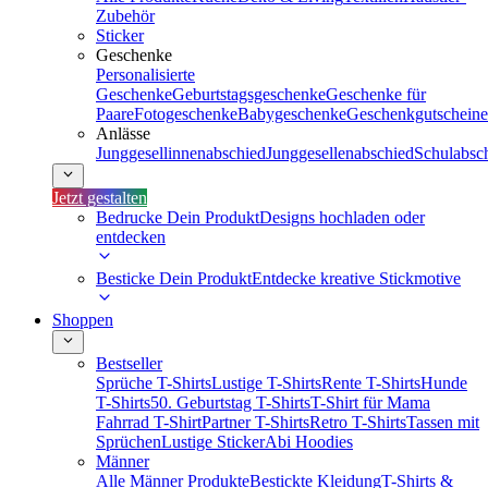
Zubehör
Sticker
Geschenke
Personalisierte
Geschenke
Geburtstagsgeschenke
Geschenke für
Paare
Fotogeschenke
Babygeschenke
Geschenkgutscheine
Anlässe
Junggesellinnenabschied
Junggesellenabschied
Schulabsc
Jetzt gestalten
Bedrucke Dein Produkt
Designs hochladen oder
entdecken
Besticke Dein Produkt
Entdecke kreative Stickmotive
Shoppen
Bestseller
Sprüche T-Shirts
Lustige T-Shirts
Rente T-Shirts
Hunde
T-Shirts
50. Geburtstag T-Shirts
T-Shirt für Mama
Fahrrad T-Shirt
Partner T-Shirts
Retro T-Shirts
Tassen mit
Sprüchen
Lustige Sticker
Abi Hoodies
Männer
Alle Männer Produkte
Bestickte Kleidung
T-Shirts &