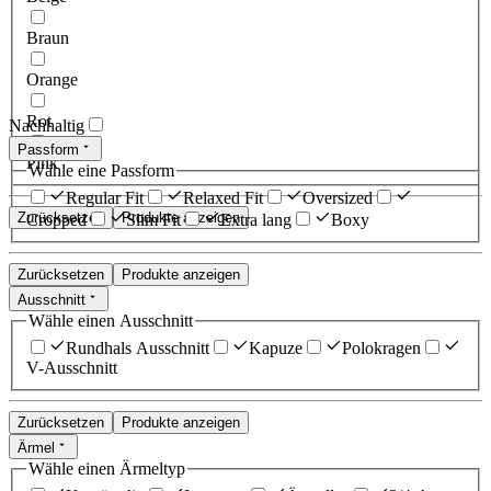
Braun
Orange
Rot
Nachhaltig
Passform
Pink
Wähle eine Passform
Regular Fit
Relaxed Fit
Oversized
Zurücksetzen
Produkte anzeigen
Cropped
Slim Fit
Extra lang
Boxy
Zurücksetzen
Produkte anzeigen
Ausschnitt
Wähle einen Ausschnitt
Rundhals Ausschnitt
Kapuze
Polokragen
V-Ausschnitt
Zurücksetzen
Produkte anzeigen
Ärmel
Wähle einen Ärmeltyp