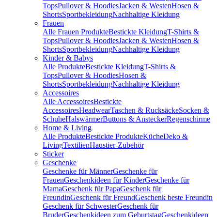
Tops
Pullover & Hoodies
Jacken & Westen
Hosen &
Shorts
Sportbekleidung
Nachhaltige Kleidung
Frauen
Alle Frauen Produkte
Bestickte Kleidung
T-Shirts &
Tops
Pullover & Hoodies
Jacken & Westen
Hosen &
Shorts
Sportbekleidung
Nachhaltige Kleidung
Kinder & Babys
Alle Produkte
Bestickte Kleidung
T-Shirts &
Tops
Pullover & Hoodies
Hosen &
Shorts
Sportbekleidung
Nachhaltige Kleidung
Accessoires
Alle Accessoires
Bestickte
Accessoires
Headwear
Taschen & Rucksäcke
Socken &
Schuhe
Halswärmer
Buttons & Anstecker
Regenschirme
Home & Living
Alle Produkte
Bestickte Produkte
Küche
Deko &
Living
Textilien
Haustier-Zubehör
Sticker
Geschenke
Geschenke für Männer
Geschenke für
Frauen
Geschenkideen für Kinder
Geschenke für
Mama
Geschenk für Papa
Geschenk für
Freundin
Geschenk für Freund
Geschenk beste Freundin
Geschenk für Schwester
Geschenk für
Bruder
Geschenkideen zum Geburtstag
Geschenkideen