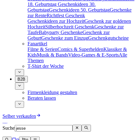
18. Geburtstag
Geschenkideen 30.
Geburtstag
Geschenkideen 50. Geburtstag
Geschenke
zur Rente
Richtfest Geschenk
Geschenkideen zur Hochzeit
Geschenk zur goldenen
Hochzeit
Silberhochzeit Geschenk
Geschenke zur
Taufe
Babyparty Geschenke
Geschenk zur
Geburt
Geschenke zum Einzug
Geschenkgutscheine
Fanartikel
Filme & Serien
Comics & Superhelden
Klassiker &
Kids
Musik & Bands
Video-Games & E-Sports
Alle
Themen
T-Shirt der Woche
B2B
Firmenkleidung gestalten
Beraten lassen
Selber verkaufen
Suche