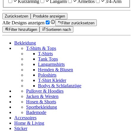
Kurzärmlig
Langarm
Ärmellos
3/4-Arm
Zurücksetzen
Produkte anzeigen
Alle Designs anzeigen
Filter zurücksetzen
Filter hinzufügen
Sortieren nach
Bekleidung
T-Shirts & Tops
T-Shirts
Tank Tops
Langarmshirts
Hemden & Blusen
Poloshirts
T-Shirt Kleider
Bodys & Schlafanzüge
Pullover & Hoodies
Jacken & Westen
Hosen & Shorts
Sportbekleidung
Bademode
Accessoires
Home & Living
Sticker