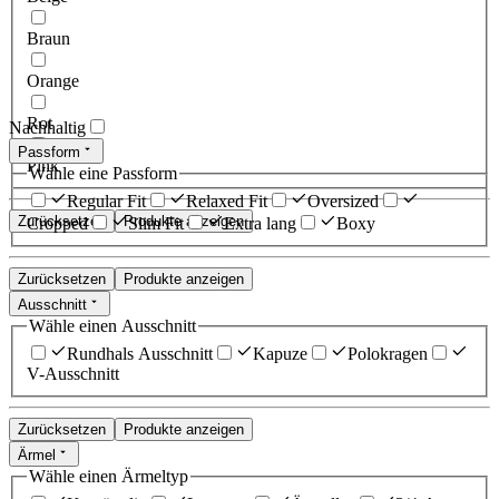
Braun
Orange
Rot
Nachhaltig
Passform
Pink
Wähle eine Passform
Regular Fit
Relaxed Fit
Oversized
Zurücksetzen
Produkte anzeigen
Cropped
Slim Fit
Extra lang
Boxy
Zurücksetzen
Produkte anzeigen
Ausschnitt
Wähle einen Ausschnitt
Rundhals Ausschnitt
Kapuze
Polokragen
V-Ausschnitt
Zurücksetzen
Produkte anzeigen
Ärmel
Wähle einen Ärmeltyp