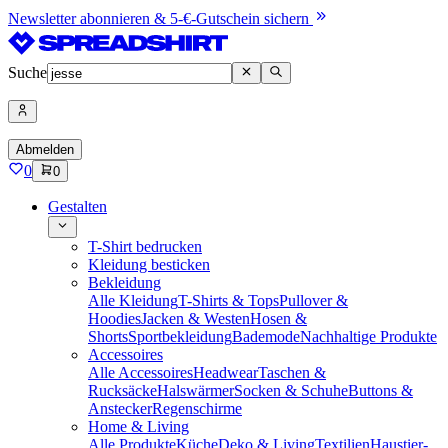
Newsletter abonnieren & 5-€-Gutschein sichern
Suche
Abmelden
0
0
Gestalten
T-Shirt bedrucken
Kleidung besticken
Bekleidung
Alle Kleidung
T-Shirts & Tops
Pullover &
Hoodies
Jacken & Westen
Hosen &
Shorts
Sportbekleidung
Bademode
Nachhaltige Produkte
Accessoires
Alle Accessoires
Headwear
Taschen &
Rucksäcke
Halswärmer
Socken & Schuhe
Buttons &
Anstecker
Regenschirme
Home & Living
Alle Produkte
Küche
Deko & Living
Textilien
Haustier-