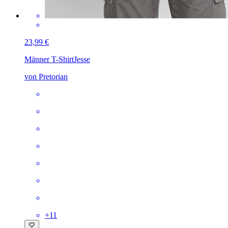
23,99 €
Männer T-Shirt
Jesse
von Pretorian
+
11