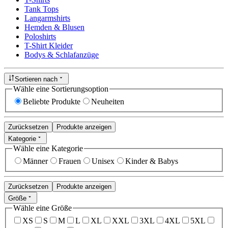
Tank Tops
Langarmshirts
Hemden & Blusen
Poloshirts
T-Shirt Kleider
Bodys & Schlafanzüge
Sortieren nach
Wähle eine Sortierungsoption
Beliebte Produkte
Neuheiten
Zurücksetzen
Produkte anzeigen
Kategorie
Wähle eine Kategorie
Männer
Frauen
Unisex
Kinder & Babys
Zurücksetzen
Produkte anzeigen
Größe
Wähle eine Größe
XS
S
M
L
XL
XXL
3XL
4XL
5XL