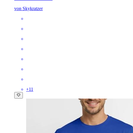
von Skykratzer
+
11