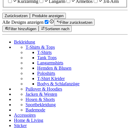
Kurzärmlig
Langarm
Ärmellos
3/4-Arm
Zurücksetzen
Produkte anzeigen
Alle Designs anzeigen
Filter zurücksetzen
Filter hinzufügen
Sortieren nach
Bekleidung
T-Shirts & Tops
T-Shirts
Tank Tops
Langarmshirts
Hemden & Blusen
Poloshirts
T-Shirt Kleider
Bodys & Schlafanzüge
Pullover & Hoodies
Jacken & Westen
Hosen & Shorts
Sportbekleidung
Bademode
Accessoires
Home & Living
Sticker