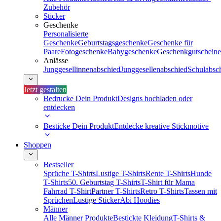
Zubehör
Sticker
Geschenke
Personalisierte
Geschenke
Geburtstagsgeschenke
Geschenke für
Paare
Fotogeschenke
Babygeschenke
Geschenkgutscheine
Anlässe
Junggesellinnenabschied
Junggesellenabschied
Schulabsc
Jetzt gestalten
Bedrucke Dein Produkt
Designs hochladen oder
entdecken
Besticke Dein Produkt
Entdecke kreative Stickmotive
Shoppen
Bestseller
Sprüche T-Shirts
Lustige T-Shirts
Rente T-Shirts
Hunde
T-Shirts
50. Geburtstag T-Shirts
T-Shirt für Mama
Fahrrad T-Shirt
Partner T-Shirts
Retro T-Shirts
Tassen mit
Sprüchen
Lustige Sticker
Abi Hoodies
Männer
Alle Männer Produkte
Bestickte Kleidung
T-Shirts &