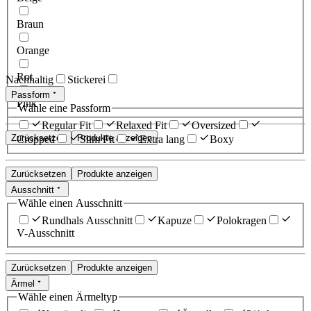
Braun
Orange
Rot
Nachhaltig
Stickerei
Passform
Pink
Wähle eine Passform
Regular Fit
Relaxed Fit
Oversized
Zurücksetzen
Produkte anzeigen
Cropped
Slim Fit
Extra lang
Boxy
Zurücksetzen
Produkte anzeigen
Ausschnitt
Wähle einen Ausschnitt
Rundhals Ausschnitt
Kapuze
Polokragen
V-Ausschnitt
Zurücksetzen
Produkte anzeigen
Ärmel
Wähle einen Ärmeltyp