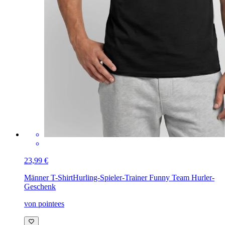
23,99 €
Männer T-Shirt
Hurling-Spieler-Trainer Funny Team Hurler-
Geschenk
von pointees