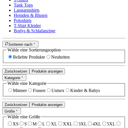
Tank Tops
Langarmshirts
Hemden & Blusen
Poloshirts
T-Shirt Kleider
Bodys & Schlafanzüge
Sortieren nach
Wähle eine Sortierungsoption
Beliebte Produkte
Neuheiten
Zurücksetzen
Produkte anzeigen
Kategorie
Wähle eine Kategorie
Männer
Frauen
Unisex
Kinder & Babys
Zurücksetzen
Produkte anzeigen
Größe
Wähle eine Größe
XS
S
M
L
XL
XXL
3XL
4XL
5XL