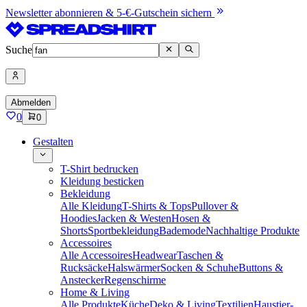
Newsletter abonnieren & 5-€-Gutschein sichern
Suche
Abmelden
0
0
Gestalten
T-Shirt bedrucken
Kleidung besticken
Bekleidung
Alle Kleidung
T-Shirts & Tops
Pullover &
Hoodies
Jacken & Westen
Hosen &
Shorts
Sportbekleidung
Bademode
Nachhaltige Produkte
Accessoires
Alle Accessoires
Headwear
Taschen &
Rucksäcke
Halswärmer
Socken & Schuhe
Buttons &
Anstecker
Regenschirme
Home & Living
Alle Produkte
Küche
Deko & Living
Textilien
Haustier-