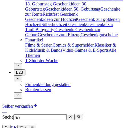
18. Geburtstag
Geschenkideen 30.
Geburtstag
Geschenkideen 50. Geburtstag
Geschenke
zur Rente
Richtfest Geschenk
Geschenkideen zur Hochzeit
Geschenk zur goldenen
Hochzeit
Silberhochzeit Geschenk
Geschenke zur
Taufe
Babyparty Geschenke
Geschenk zur
Geburt
Geschenke zum Einzug
Geschenkgutscheine
Fanartikel
Filme & Serien
Comics & Superhelden
Klassiker &
Kids
Musik & Bands
Video-Games & E-Sports
Alle
Themen
T-Shirt der Woche
B2B
Firmenkleidung gestalten
Beraten lassen
Selber verkaufen
Suche