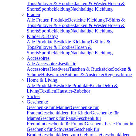
Tops
Pullover & Hoodies
Jacken & Westen
Hosen &
Shorts
Sportbekleidung
Nachhaltige Kleidung
Frauen
Alle Frauen Produkte
Bestickte Kleidung
T-Shirts &
Tops
Pullover & Hoodies
Jacken & Westen
Hosen &
Shorts
Sportbekleidung
Nachhaltige Kleidung
Kinder & Babys
Alle Produkte
Bestickte Kleidung
T-Shirts &
Tops
Pullover & Hoodies
Hosen &
Shorts
Sportbekleidung
Nachhaltige Kleidung
Accessoires
Alle Accessoires
Bestickte
Accessoires
Headwear
Taschen & Rucksäcke
Socken &
Schuhe
Halswärmer
Buttons & Anstecker
Regenschirme
Home & Living
Alle Produkte
Bestickte Produkte
Küche
Deko &
Living
Textilien
Haustier-Zubehör
Sticker
Geschenke
Geschenke für Männer
Geschenke für
Frauen
Geschenkideen für Kinder
Geschenke für
Mama
Geschenk für Papa
Geschenk für
Freundin
Geschenk für Freund
Geschenk beste Freundin
Geschenk für Schwester
Geschenk für
Bruder
Geschenkideen zum Geburtstag
Geschenkideen