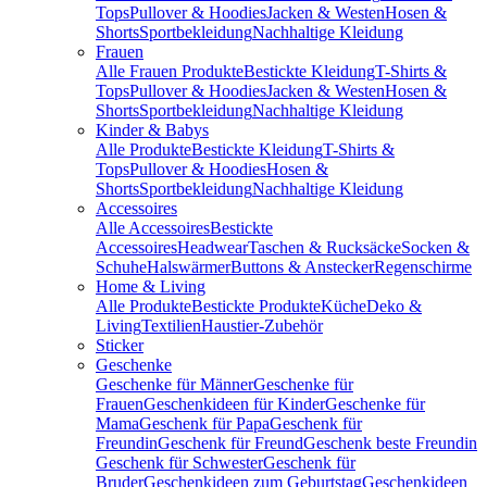
Tops
Pullover & Hoodies
Jacken & Westen
Hosen &
Shorts
Sportbekleidung
Nachhaltige Kleidung
Frauen
Alle Frauen Produkte
Bestickte Kleidung
T-Shirts &
Tops
Pullover & Hoodies
Jacken & Westen
Hosen &
Shorts
Sportbekleidung
Nachhaltige Kleidung
Kinder & Babys
Alle Produkte
Bestickte Kleidung
T-Shirts &
Tops
Pullover & Hoodies
Hosen &
Shorts
Sportbekleidung
Nachhaltige Kleidung
Accessoires
Alle Accessoires
Bestickte
Accessoires
Headwear
Taschen & Rucksäcke
Socken &
Schuhe
Halswärmer
Buttons & Anstecker
Regenschirme
Home & Living
Alle Produkte
Bestickte Produkte
Küche
Deko &
Living
Textilien
Haustier-Zubehör
Sticker
Geschenke
Geschenke für Männer
Geschenke für
Frauen
Geschenkideen für Kinder
Geschenke für
Mama
Geschenk für Papa
Geschenk für
Freundin
Geschenk für Freund
Geschenk beste Freundin
Geschenk für Schwester
Geschenk für
Bruder
Geschenkideen zum Geburtstag
Geschenkideen