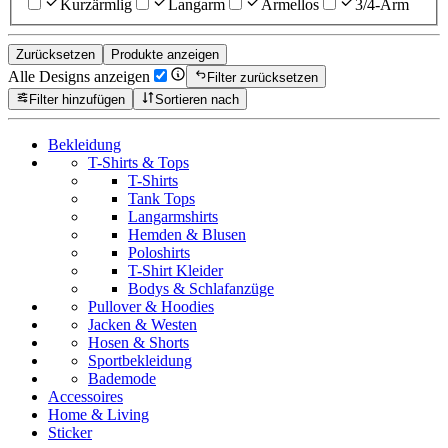
Kurzärmlig
Langarm
Ärmellos
3/4-Arm
Zurücksetzen
Produkte anzeigen
Alle Designs anzeigen
Filter zurücksetzen
Filter hinzufügen
Sortieren nach
Bekleidung
T-Shirts & Tops
T-Shirts
Tank Tops
Langarmshirts
Hemden & Blusen
Poloshirts
T-Shirt Kleider
Bodys & Schlafanzüge
Pullover & Hoodies
Jacken & Westen
Hosen & Shorts
Sportbekleidung
Bademode
Accessoires
Home & Living
Sticker