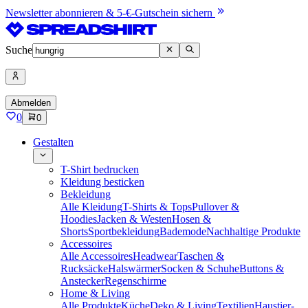
Newsletter abonnieren & 5-€-Gutschein sichern
Suche
Abmelden
0
0
Gestalten
T-Shirt bedrucken
Kleidung besticken
Bekleidung
Alle Kleidung
T-Shirts & Tops
Pullover &
Hoodies
Jacken & Westen
Hosen &
Shorts
Sportbekleidung
Bademode
Nachhaltige Produkte
Accessoires
Alle Accessoires
Headwear
Taschen &
Rucksäcke
Halswärmer
Socken & Schuhe
Buttons &
Anstecker
Regenschirme
Home & Living
Alle Produkte
Küche
Deko & Living
Textilien
Haustier-