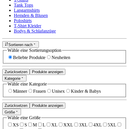
Tank Tops
Langarmshirts
Hemden & Blusen
Poloshirts
T-Shirt Kleider
Bodys & Schlafanzüge
Sortieren nach
Wähle eine Sortierungsoption
Beliebte Produkte
Neuheiten
Zurücksetzen
Produkte anzeigen
Kategorie
Wähle eine Kategorie
Männer
Frauen
Unisex
Kinder & Babys
Zurücksetzen
Produkte anzeigen
Größe
Wähle eine Größe
XS
S
M
L
XL
XXL
3XL
4XL
5XL