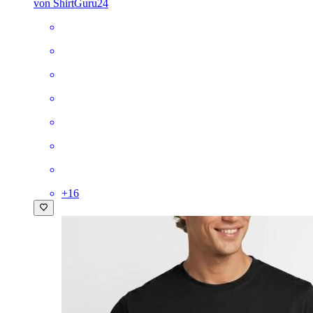
von ShirtGuru24
+
16