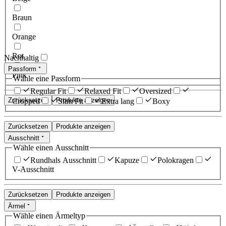
Braun
Orange
Rot
Nachhaltig
Passform
Pink
Wähle eine Passform
Regular Fit
Relaxed Fit
Oversized
Zurücksetzen
Produkte anzeigen
Cropped
Slim Fit
Extra lang
Boxy
Zurücksetzen
Produkte anzeigen
Ausschnitt
Wähle einen Ausschnitt
Rundhals Ausschnitt
Kapuze
Polokragen
V-Ausschnitt
Zurücksetzen
Produkte anzeigen
Ärmel
Wähle einen Ärmeltyp