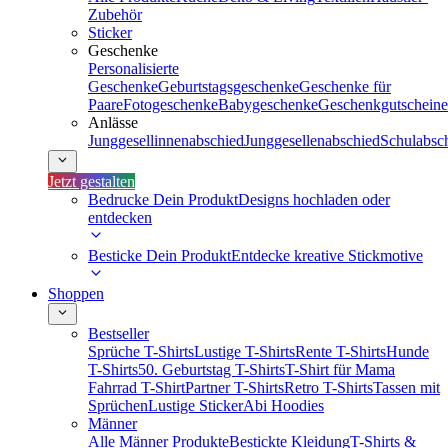
Zubehör
Sticker
Geschenke
Personalisierte
Geschenke
Geburtstagsgeschenke
Geschenke für
Paare
Fotogeschenke
Babygeschenke
Geschenkgutscheine
Anlässe
Junggesellinnenabschied
Junggesellenabschied
Schulabsc
Jetzt gestalten
Bedrucke Dein Produkt
Designs hochladen oder
entdecken
Besticke Dein Produkt
Entdecke kreative Stickmotive
Shoppen
Bestseller
Sprüche T-Shirts
Lustige T-Shirts
Rente T-Shirts
Hunde
T-Shirts
50. Geburtstag T-Shirts
T-Shirt für Mama
Fahrrad T-Shirt
Partner T-Shirts
Retro T-Shirts
Tassen mit
Sprüchen
Lustige Sticker
Abi Hoodies
Männer
Alle Männer Produkte
Bestickte Kleidung
T-Shirts &