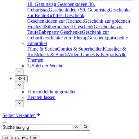
18. Geburtstag
Geschenkideen 30.
Geburtstag
Geschenkideen 50. Geburtstag
Geschenke
zur Rente
Richtfest Geschenk
Geschenkideen zur Hochzeit
Geschenk zur goldenen
Hochzeit
Silberhochzeit Geschenk
Geschenke zur
Taufe
Babyparty Geschenke
Geschenk zur
Geburt
Geschenke zum Einzug
Geschenkgutscheine
Fanartikel
Filme & Serien
Comics & Superhelden
Klassiker &
Kids
Musik & Bands
Video-Games & E-Sports
Alle
Themen
T-Shirt der Woche
B2B
Firmenkleidung gestalten
Beraten lassen
Selber verkaufen
Suche