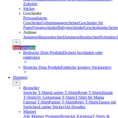
Zubehör
Sticker
Geschenke
Personalisierte
Geschenke
Geburtstagsgeschenke
Geschenke für
Paare
Fotogeschenke
Babygeschenke
Geschenkgutscheine
Anlässe
Junggesellinnenabschied
Junggesellenabschied
Schulabsc
Jetzt gestalten
Bedrucke Dein Produkt
Designs hochladen oder
entdecken
Besticke Dein Produkt
Entdecke kreative Stickmotive
Shoppen
Bestseller
Sprüche T-Shirts
Lustige T-Shirts
Rente T-Shirts
Hunde
T-Shirts
50. Geburtstag T-Shirts
T-Shirt für Mama
Fahrrad T-Shirt
Partner T-Shirts
Retro T-Shirts
Tassen mit
Sprüchen
Lustige Sticker
Abi Hoodies
Männer
Alle Männer Produkte
Bestickte Kleidung
T-Shirts &