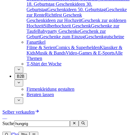
18. Geburtstag
Geschenkideen 30.
Geburtstag
Geschenkideen 50. Geburtstag
Geschenke
zur Rente
Richtfest Geschenk
Geschenkideen zur Hochzeit
Geschenk zur goldenen
Hochzeit
Silberhochzeit Geschenk
Geschenke zur
Taufe
Babyparty Geschenke
Geschenk zur
Geburt
Geschenke zum Einzug
Geschenkgutscheine
Fanartikel
Filme & Serien
Comics & Superhelden
Klassiker &
Kids
Musik & Bands
Video-Games & E-Sports
Alle
Themen
T-Shirt der Woche
B2B
Firmenkleidung gestalten
Beraten lassen
Selber verkaufen
Suche