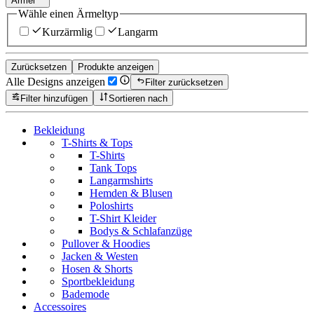
Ärmel
Wähle einen Ärmeltyp
Kurzärmlig
Langarm
Zurücksetzen
Produkte anzeigen
Alle Designs anzeigen
Filter zurücksetzen
Filter hinzufügen
Sortieren nach
Bekleidung
T-Shirts & Tops
T-Shirts
Tank Tops
Langarmshirts
Hemden & Blusen
Poloshirts
T-Shirt Kleider
Bodys & Schlafanzüge
Pullover & Hoodies
Jacken & Westen
Hosen & Shorts
Sportbekleidung
Bademode
Accessoires