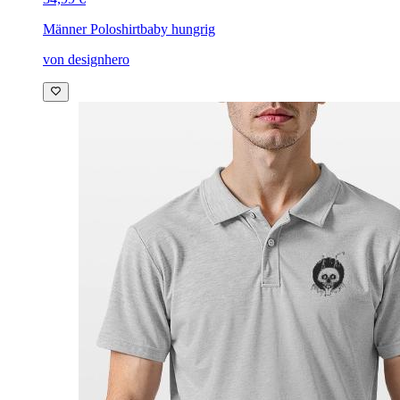
Männer Poloshirt
baby hungrig
von designhero