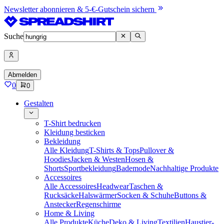
Newsletter abonnieren & 5-€-Gutschein sichern
Suche
Abmelden
0
0
Gestalten
T-Shirt bedrucken
Kleidung besticken
Bekleidung
Alle Kleidung
T-Shirts & Tops
Pullover &
Hoodies
Jacken & Westen
Hosen &
Shorts
Sportbekleidung
Bademode
Nachhaltige Produkte
Accessoires
Alle Accessoires
Headwear
Taschen &
Rucksäcke
Halswärmer
Socken & Schuhe
Buttons &
Anstecker
Regenschirme
Home & Living
Alle Produkte
Küche
Deko & Living
Textilien
Haustier-