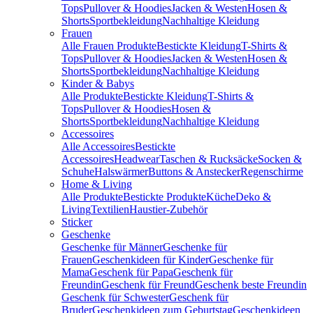
Tops
Pullover & Hoodies
Jacken & Westen
Hosen &
Shorts
Sportbekleidung
Nachhaltige Kleidung
Frauen
Alle Frauen Produkte
Bestickte Kleidung
T-Shirts &
Tops
Pullover & Hoodies
Jacken & Westen
Hosen &
Shorts
Sportbekleidung
Nachhaltige Kleidung
Kinder & Babys
Alle Produkte
Bestickte Kleidung
T-Shirts &
Tops
Pullover & Hoodies
Hosen &
Shorts
Sportbekleidung
Nachhaltige Kleidung
Accessoires
Alle Accessoires
Bestickte
Accessoires
Headwear
Taschen & Rucksäcke
Socken &
Schuhe
Halswärmer
Buttons & Anstecker
Regenschirme
Home & Living
Alle Produkte
Bestickte Produkte
Küche
Deko &
Living
Textilien
Haustier-Zubehör
Sticker
Geschenke
Geschenke für Männer
Geschenke für
Frauen
Geschenkideen für Kinder
Geschenke für
Mama
Geschenk für Papa
Geschenk für
Freundin
Geschenk für Freund
Geschenk beste Freundin
Geschenk für Schwester
Geschenk für
Bruder
Geschenkideen zum Geburtstag
Geschenkideen