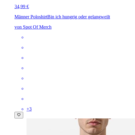
34,99 €
Männer Poloshirt
Bin ich hungrig oder gelangweilt
von Spot Of Merch
+
3