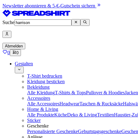
Newsletter abonnieren & 5-€-Gutschein sichern
Suche
Abmelden
0
0
Gestalten
T-Shirt bedrucken
Kleidung besticken
Bekleidung
Alle Kleidung
T-Shirts & Tops
Pullover & Hoodies
Jacke
Accessoires
Alle Accessoires
Headwear
Taschen & Rucksäcke
Halswä
Home & Living
Alle Produkte
Küche
Deko & Living
Textilien
Haustier-Zu
Sticker
Geschenke
Personalisierte Geschenke
Geburtstagsgeschenke
Geschen
Anlässe