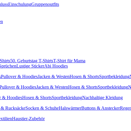
hluss
Einschulung
Gruppenoutfits
en
Shirts
50. Geburtstag T-Shirts
T-Shirt für Mama
 Sprüchen
Lustige Sticker
Abi Hoodies
s
Pullover & Hoodies
Jacken & Westen
Hosen & Shorts
Sportbekleidung
Pullover & Hoodies
Jacken & Westen
Hosen & Shorts
Sportbekleidung
N
r & Hoodies
Hosen & Shorts
Sportbekleidung
Nachhaltige Kleidung
 & Rucksäcke
Socken & Schuhe
Halswärmer
Buttons & Anstecker
Regen
xtilien
Haustier-Zubehör