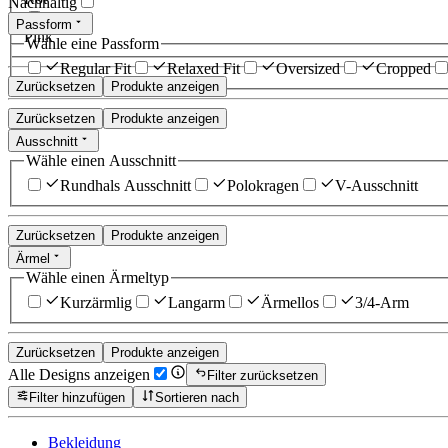
Nachhaltig
Passform
Pink
Wähle eine Passform
Regular Fit
Relaxed Fit
Oversized
Cropped
Zurücksetzen
Produkte anzeigen
Zurücksetzen
Produkte anzeigen
Ausschnitt
Wähle einen Ausschnitt
Rundhals Ausschnitt
Polokragen
V-Ausschnitt
Zurücksetzen
Produkte anzeigen
Ärmel
Wähle einen Ärmeltyp
Kurzärmlig
Langarm
Ärmellos
3/4-Arm
Zurücksetzen
Produkte anzeigen
Alle Designs anzeigen
Filter zurücksetzen
Filter hinzufügen
Sortieren nach
Bekleidung