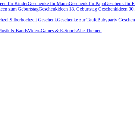
een für Kinder
Geschenke für Mama
Geschenk für Papa
Geschenk für F
een zum Geburtstag
Geschenkideen 18. Geburtstag
Geschenkideen 30.
hzeit
Silberhochzeit Geschenk
Geschenke zur Taufe
Babyparty Gesche
usik & Bands
Video-Games & E-Sports
Alle Themen