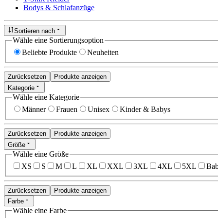
Bodys & Schlafanzüge
Sortieren nach
Wähle eine Sortierungsoption
Beliebte Produkte
Neuheiten
Zurücksetzen
Produkte anzeigen
Kategorie
Wähle eine Kategorie
Männer
Frauen
Unisex
Kinder & Babys
Zurücksetzen
Produkte anzeigen
Größe
Wähle eine Größe
XS
S
M
L
XL
XXL
3XL
4XL
5XL
Bab
Zurücksetzen
Produkte anzeigen
Farbe
Wähle eine Farbe