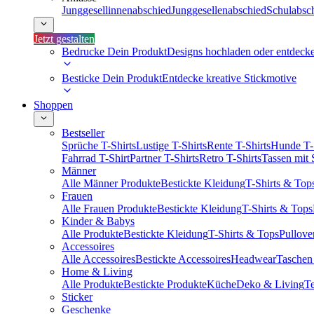
Junggesellinnenabschied
Junggesellenabschied
Schulabsc
Jetzt gestalten
Bedrucke Dein Produkt
Designs hochladen oder entdeck
Besticke Dein Produkt
Entdecke kreative Stickmotive
Shoppen
Bestseller
Sprüche T-Shirts
Lustige T-Shirts
Rente T-Shirts
Hunde T-
Fahrrad T-Shirt
Partner T-Shirts
Retro T-Shirts
Tassen mit
Männer
Alle Männer Produkte
Bestickte Kleidung
T-Shirts & Top
Frauen
Alle Frauen Produkte
Bestickte Kleidung
T-Shirts & Tops
Kinder & Babys
Alle Produkte
Bestickte Kleidung
T-Shirts & Tops
Pullove
Accessoires
Alle Accessoires
Bestickte Accessoires
Headwear
Taschen
Home & Living
Alle Produkte
Bestickte Produkte
Küche
Deko & Living
Te
Sticker
Geschenke