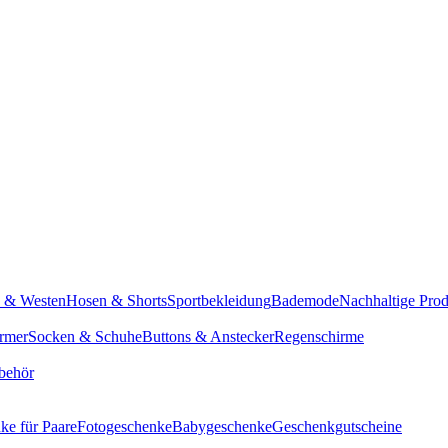
n & Westen
Hosen & Shorts
Sportbekleidung
Bademode
Nachhaltige Pro
rmer
Socken & Schuhe
Buttons & Anstecker
Regenschirme
behör
ke für Paare
Fotogeschenke
Babygeschenke
Geschenkgutscheine