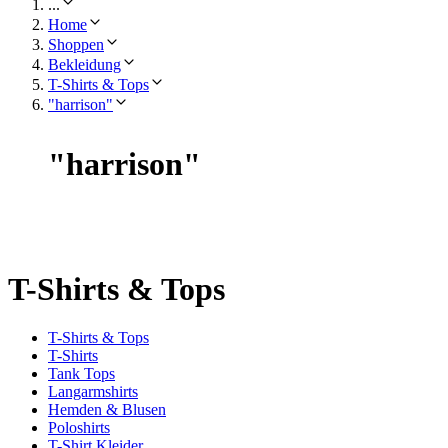
...
Home
Shoppen
Bekleidung
T-Shirts & Tops
"harrison"
"
harrison
"
T-Shirts & Tops
T-Shirts & Tops
T-Shirts
Tank Tops
Langarmshirts
Hemden & Blusen
Poloshirts
T-Shirt Kleider