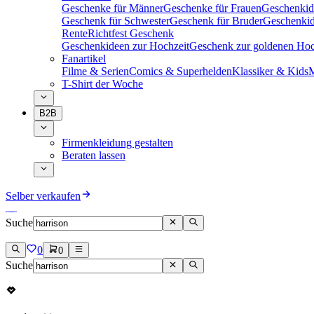
Geschenke für Männer
Geschenke für Frauen
Geschenkid
Geschenk für Schwester
Geschenk für Bruder
Geschenkid
Rente
Richtfest Geschenk
Geschenkideen zur Hochzeit
Geschenk zur goldenen Hoc
Fanartikel
Filme & Serien
Comics & Superhelden
Klassiker & Kids
M
T-Shirt der Woche
B2B
Firmenkleidung gestalten
Beraten lassen
Selber verkaufen
Suche
0
0
Suche