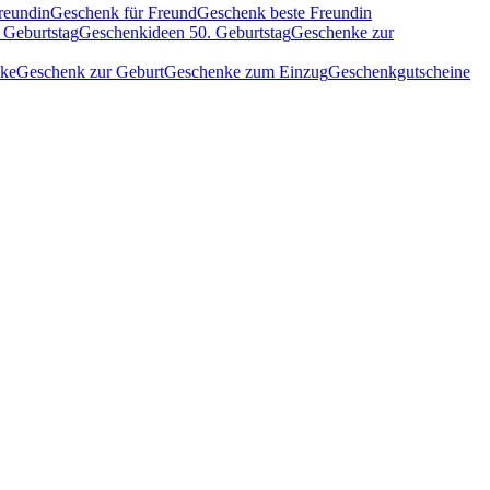
reundin
Geschenk für Freund
Geschenk beste Freundin
 Geburtstag
Geschenkideen 50. Geburtstag
Geschenke zur
nke
Geschenk zur Geburt
Geschenke zum Einzug
Geschenkgutscheine