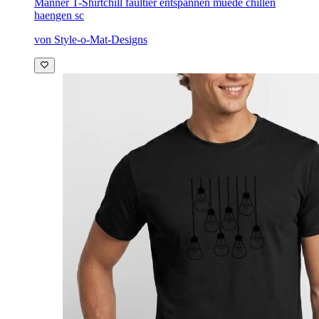
Männer T-Shirt
chill faultier entspannen muede chillen
haengen sc
von Style-o-Mat-Designs