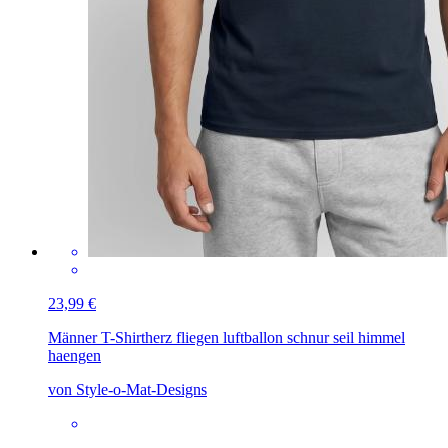
23,99 €
Männer T-Shirt
herz fliegen luftballon schnur seil himmel
haengen
von Style-o-Mat-Designs