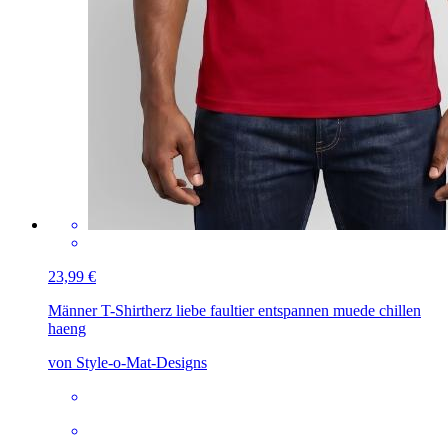
23,99 €
Männer T-Shirt
herz liebe faultier entspannen muede chillen
haeng
von Style-o-Mat-Designs