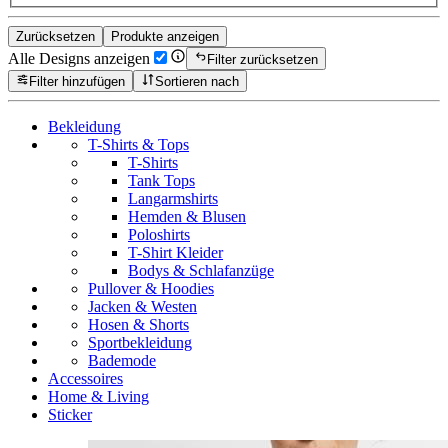
Zurücksetzen
Produkte anzeigen
Alle Designs anzeigen
Filter zurücksetzen
Filter hinzufügen
Sortieren nach
Bekleidung
T-Shirts & Tops
T-Shirts
Tank Tops
Langarmshirts
Hemden & Blusen
Poloshirts
T-Shirt Kleider
Bodys & Schlafanzüge
Pullover & Hoodies
Jacken & Westen
Hosen & Shorts
Sportbekleidung
Bademode
Accessoires
Home & Living
Sticker