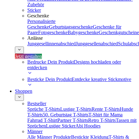
Zubehör
Sticker
Geschenke
Personalisierte
Geschenke
Geburtstagsgeschenke
Geschenke für
Paare
Fotogeschenke
Babygeschenke
Geschenkgutscheine
Anlässe
Junggesellinnenabschied
Junggesellenabschied
Schulabsc
Jetzt gestalten
Bedrucke Dein Produkt
Designs hochladen oder
entdecken
Besticke Dein Produkt
Entdecke kreative Stickmotive
Shoppen
Bestseller
Sprüche T-Shirts
Lustige T-Shirts
Rente T-Shirts
Hunde
T-Shirts
50. Geburtstag T-Shirts
T-Shirt für Mama
Fahrrad T-Shirt
Partner T-Shirts
Retro T-Shirts
Tassen mit
Sprüchen
Lustige Sticker
Abi Hoodies
Männer
Alle Männer Produkte
Bestickte Kleidung
T-Shirts &