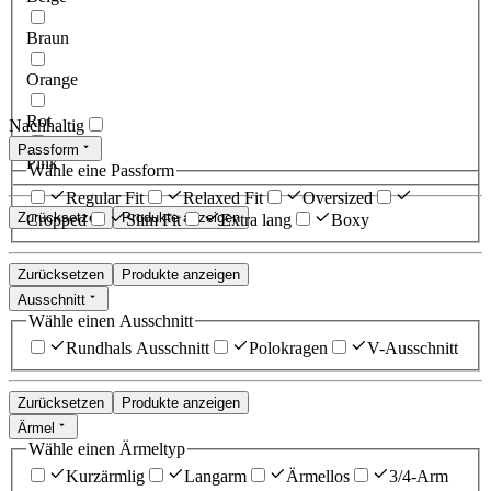
Braun
Orange
Rot
Nachhaltig
Passform
Pink
Wähle eine Passform
Regular Fit
Relaxed Fit
Oversized
Zurücksetzen
Produkte anzeigen
Cropped
Slim Fit
Extra lang
Boxy
Zurücksetzen
Produkte anzeigen
Ausschnitt
Wähle einen Ausschnitt
Rundhals Ausschnitt
Polokragen
V-Ausschnitt
Zurücksetzen
Produkte anzeigen
Ärmel
Wähle einen Ärmeltyp
Kurzärmlig
Langarm
Ärmellos
3/4-Arm