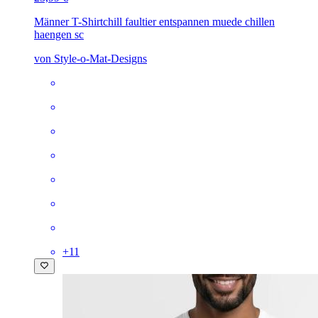
Männer T-Shirt
chill faultier entspannen muede chillen
haengen sc
von Style-o-Mat-Designs
+
11