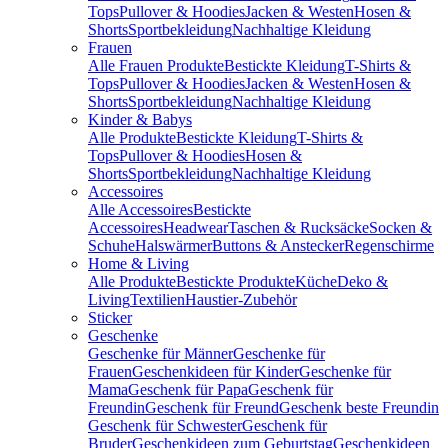
Tops
Pullover & Hoodies
Jacken & Westen
Hosen &
Shorts
Sportbekleidung
Nachhaltige Kleidung
Frauen
Alle Frauen Produkte
Bestickte Kleidung
T-Shirts &
Tops
Pullover & Hoodies
Jacken & Westen
Hosen &
Shorts
Sportbekleidung
Nachhaltige Kleidung
Kinder & Babys
Alle Produkte
Bestickte Kleidung
T-Shirts &
Tops
Pullover & Hoodies
Hosen &
Shorts
Sportbekleidung
Nachhaltige Kleidung
Accessoires
Alle Accessoires
Bestickte
Accessoires
Headwear
Taschen & Rucksäcke
Socken &
Schuhe
Halswärmer
Buttons & Anstecker
Regenschirme
Home & Living
Alle Produkte
Bestickte Produkte
Küche
Deko &
Living
Textilien
Haustier-Zubehör
Sticker
Geschenke
Geschenke für Männer
Geschenke für
Frauen
Geschenkideen für Kinder
Geschenke für
Mama
Geschenk für Papa
Geschenk für
Freundin
Geschenk für Freund
Geschenk beste Freundin
Geschenk für Schwester
Geschenk für
Bruder
Geschenkideen zum Geburtstag
Geschenkideen