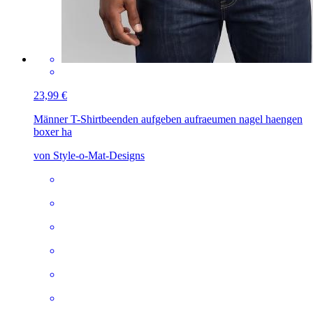
23,99 €
Männer T-Shirt
beenden aufgeben aufraeumen nagel haengen
boxer ha
von Style-o-Mat-Designs