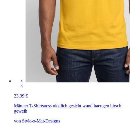
23,99 €
Männer T-Shirt
suess niedlich gesicht wand haengen hirsch
geweih
von Style-o-Mat-Designs