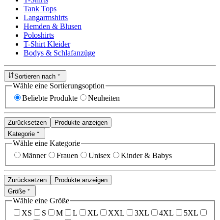
Tank Tops
Langarmshirts
Hemden & Blusen
Poloshirts
T-Shirt Kleider
Bodys & Schlafanzüge
Sortieren nach
Wähle eine Sortierungsoption
Beliebte Produkte
Neuheiten
Zurücksetzen
Produkte anzeigen
Kategorie
Wähle eine Kategorie
Männer
Frauen
Unisex
Kinder & Babys
Zurücksetzen
Produkte anzeigen
Größe
Wähle eine Größe
XS
S
M
L
XL
XXL
3XL
4XL
5XL