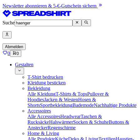
Newsletter abonnieren & 5-€-Gutschein sichern
Suche
Abmelden
0
0
Gestalten
T-Shirt bedrucken
Kleidung besticken
Bekleidung
Alle Kleidung
T-Shirts & Tops
Pullover &
Hoodies
Jacken & Westen
Hosen &
Shorts
Sportbekleidung
Bademode
Nachhaltige Produkte
Accessoires
Alle Accessoires
Headwear
Taschen &
Rucksäcke
Halswärmer
Socken & Schuhe
Buttons &
Anstecker
Regenschirme
Home & Living
Alle Produkte
Küche
Deko & Living
Textilien
Haustier-