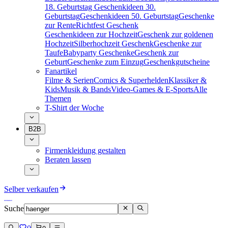
18. Geburtstag
Geschenkideen 30.
Geburtstag
Geschenkideen 50. Geburtstag
Geschenke
zur Rente
Richtfest Geschenk
Geschenkideen zur Hochzeit
Geschenk zur goldenen
Hochzeit
Silberhochzeit Geschenk
Geschenke zur
Taufe
Babyparty Geschenke
Geschenk zur
Geburt
Geschenke zum Einzug
Geschenkgutscheine
Fanartikel
Filme & Serien
Comics & Superhelden
Klassiker &
Kids
Musik & Bands
Video-Games & E-Sports
Alle
Themen
T-Shirt der Woche
B2B
Firmenkleidung gestalten
Beraten lassen
Selber verkaufen
Suche