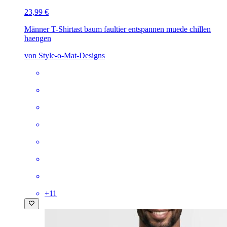
23,99 €
Männer T-Shirt
ast baum faultier entspannen muede chillen
haengen
von Style-o-Mat-Designs
+
11