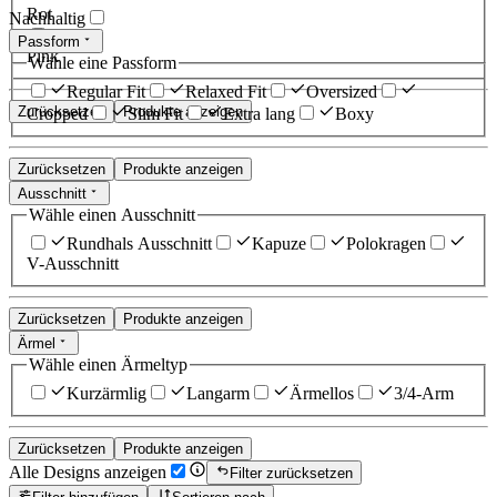
Rot
Nachhaltig
Passform
Pink
Wähle eine Passform
Regular Fit
Relaxed Fit
Oversized
Zurücksetzen
Produkte anzeigen
Cropped
Slim Fit
Extra lang
Boxy
Zurücksetzen
Produkte anzeigen
Ausschnitt
Wähle einen Ausschnitt
Rundhals Ausschnitt
Kapuze
Polokragen
V-Ausschnitt
Zurücksetzen
Produkte anzeigen
Ärmel
Wähle einen Ärmeltyp
Kurzärmlig
Langarm
Ärmellos
3/4-Arm
Zurücksetzen
Produkte anzeigen
Alle Designs anzeigen
Filter zurücksetzen