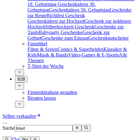
18. Geburtstag
Geschenkideen 30.
Geburtstag
Geschenkideen 50. Geburtstag
Geschenke
zur Rente
Richtfest Geschenk
Geschenkideen zur Hochzeit
Geschenk zur goldenen
Hochzeit
Silberhochzeit Geschenk
Geschenke zur
Taufe
Babyparty Geschenke
Geschenk zur
Geburt
Geschenke zum Einzug
Geschenkgutscheine
Fanartikel
Filme & Serien
Comics & Superhelden
Klassiker &
Kids
Musik & Bands
Video-Games & E-Sports
Alle
Themen
T-Shirt der Woche
B2B
Firmenkleidung gestalten
Beraten lassen
Selber verkaufen
Suche