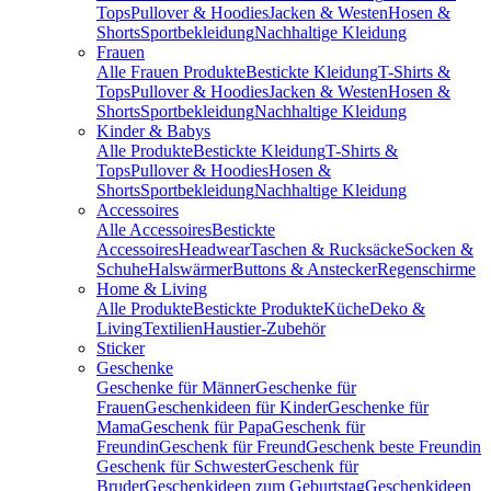
Tops
Pullover & Hoodies
Jacken & Westen
Hosen &
Shorts
Sportbekleidung
Nachhaltige Kleidung
Frauen
Alle Frauen Produkte
Bestickte Kleidung
T-Shirts &
Tops
Pullover & Hoodies
Jacken & Westen
Hosen &
Shorts
Sportbekleidung
Nachhaltige Kleidung
Kinder & Babys
Alle Produkte
Bestickte Kleidung
T-Shirts &
Tops
Pullover & Hoodies
Hosen &
Shorts
Sportbekleidung
Nachhaltige Kleidung
Accessoires
Alle Accessoires
Bestickte
Accessoires
Headwear
Taschen & Rucksäcke
Socken &
Schuhe
Halswärmer
Buttons & Anstecker
Regenschirme
Home & Living
Alle Produkte
Bestickte Produkte
Küche
Deko &
Living
Textilien
Haustier-Zubehör
Sticker
Geschenke
Geschenke für Männer
Geschenke für
Frauen
Geschenkideen für Kinder
Geschenke für
Mama
Geschenk für Papa
Geschenk für
Freundin
Geschenk für Freund
Geschenk beste Freundin
Geschenk für Schwester
Geschenk für
Bruder
Geschenkideen zum Geburtstag
Geschenkideen