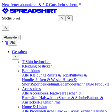
Newsletter abonnieren & 5-€-Gutschein sichern
Suche
Abmelden
0
0
Gestalten
T-Shirt bedrucken
Kleidung besticken
Bekleidung
Alle Kleidung
T-Shirts & Tops
Pullover &
Hoodies
Jacken & Westen
Hosen &
Shorts
Sportbekleidung
Bademode
Nachhaltige Produkte
Accessoires
Alle Accessoires
Headwear
Taschen &
Rucksäcke
Halswärmer
Socken & Schuhe
Buttons &
Anstecker
Regenschirme
Home & Living
Alle Produkte
Küche
Deko & Living
Textilien
Haustier-