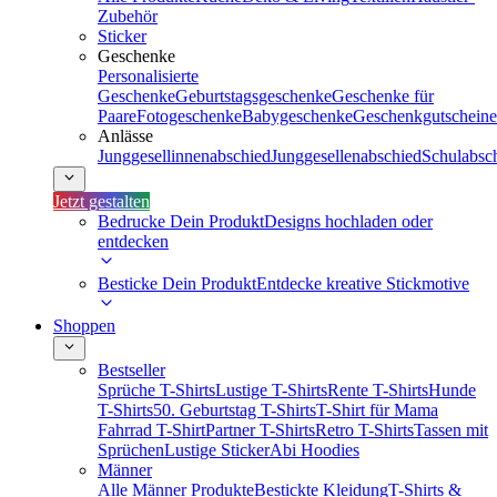
Zubehör
Sticker
Geschenke
Personalisierte
Geschenke
Geburtstagsgeschenke
Geschenke für
Paare
Fotogeschenke
Babygeschenke
Geschenkgutscheine
Anlässe
Junggesellinnenabschied
Junggesellenabschied
Schulabsc
Jetzt gestalten
Bedrucke Dein Produkt
Designs hochladen oder
entdecken
Besticke Dein Produkt
Entdecke kreative Stickmotive
Shoppen
Bestseller
Sprüche T-Shirts
Lustige T-Shirts
Rente T-Shirts
Hunde
T-Shirts
50. Geburtstag T-Shirts
T-Shirt für Mama
Fahrrad T-Shirt
Partner T-Shirts
Retro T-Shirts
Tassen mit
Sprüchen
Lustige Sticker
Abi Hoodies
Männer
Alle Männer Produkte
Bestickte Kleidung
T-Shirts &