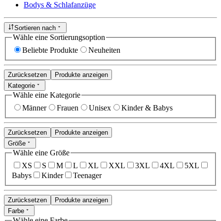
Bodys & Schlafanzüge
Sortieren nach
Wähle eine Sortierungsoption
Beliebte Produkte
Neuheiten
Zurücksetzen
Produkte anzeigen
Kategorie
Wähle eine Kategorie
Männer
Frauen
Unisex
Kinder & Babys
Zurücksetzen
Produkte anzeigen
Größe
Wähle eine Größe
XS
S
M
L
XL
XXL
3XL
4XL
5XL
Babys
Kinder
Teenager
Zurücksetzen
Produkte anzeigen
Farbe
Wähle eine Farbe