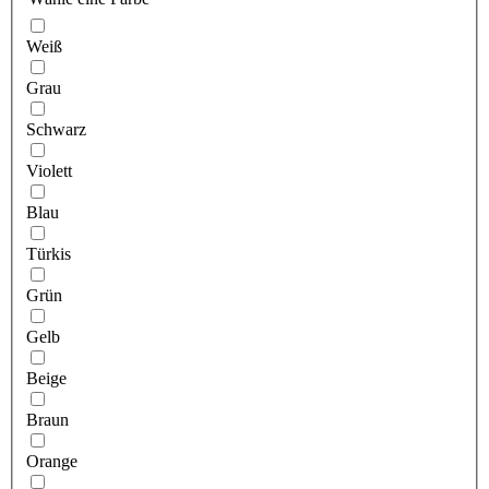
Weiß
Grau
Schwarz
Violett
Blau
Türkis
Grün
Gelb
Beige
Braun
Orange