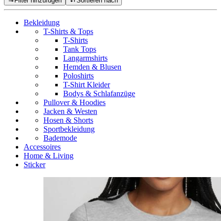
Filter hinzufügen
Sortieren nach
Bekleidung
T-Shirts & Tops
T-Shirts
Tank Tops
Langarmshirts
Hemden & Blusen
Poloshirts
T-Shirt Kleider
Bodys & Schlafanzüge
Pullover & Hoodies
Jacken & Westen
Hosen & Shorts
Sportbekleidung
Bademode
Accessoires
Home & Living
Sticker