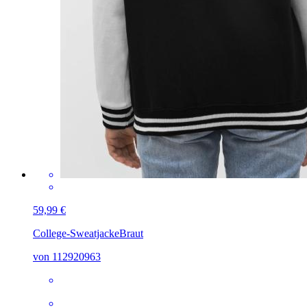
59,99 €
College-Sweatjacke
Braut
von 112920963