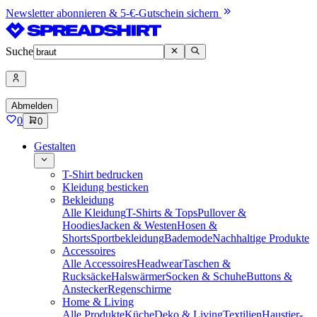
Newsletter abonnieren & 5-€-Gutschein sichern
Suche
Abmelden
0
0
Gestalten
T-Shirt bedrucken
Kleidung besticken
Bekleidung
Alle Kleidung
T-Shirts & Tops
Pullover &
Hoodies
Jacken & Westen
Hosen &
Shorts
Sportbekleidung
Bademode
Nachhaltige Produkte
Accessoires
Alle Accessoires
Headwear
Taschen &
Rucksäcke
Halswärmer
Socken & Schuhe
Buttons &
Anstecker
Regenschirme
Home & Living
Alle Produkte
Küche
Deko & Living
Textilien
Haustier-