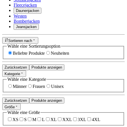
Fleecejacken
Daunenjacken
Westen
Bomberjacken
Jeansjacken
Sortieren nach
Wähle eine Sortierungsoption
Beliebte Produkte
Neuheiten
Zurücksetzen
Produkte anzeigen
Kategorie
Wähle eine Kategorie
Männer
Frauen
Unisex
Zurücksetzen
Produkte anzeigen
Größe
Wähle eine Größe
XS
S
M
L
XL
XXL
3XL
4XL