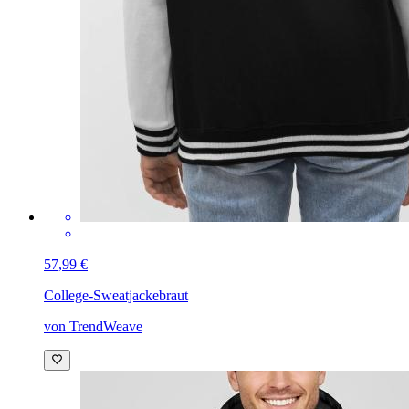
57,99 €
College-Sweatjacke
braut
von TrendWeave