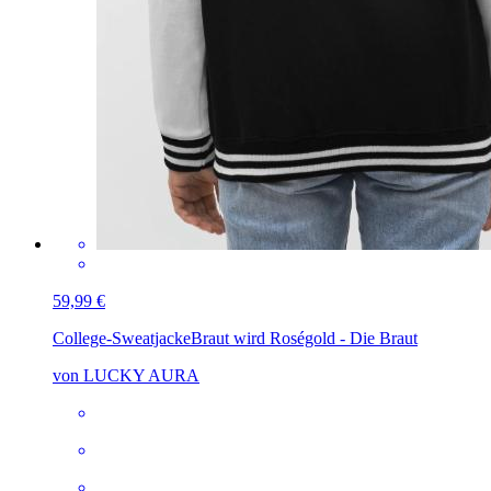
59,99 €
College-Sweatjacke
Braut wird Roségold - Die Braut
von LUCKY AURA