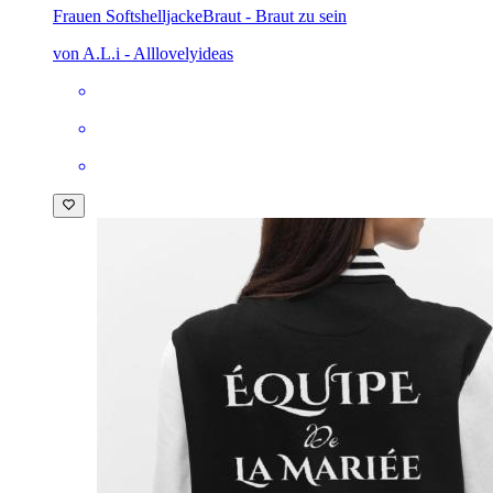
Frauen Softshelljacke
Braut - Braut zu sein
von A.L.i - Alllovelyideas