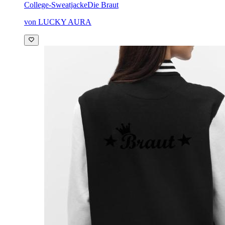
College-Sweatjacke
Die Braut
von LUCKY AURA