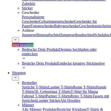
Zubehör
Sticker
Geschenke
Personalisierte
Geschenke
Geburtstagsgeschenke
Geschenke für
Paare
Fotogeschenke
Babygeschenke
Geschenkgutscheine
Anlässe
Junggesellinnenabschied
Junggesellenabschied
Schulabsc
Jetzt gestalten
Bedrucke Dein Produkt
Designs hochladen oder
entdecken
Besticke Dein Produkt
Entdecke kreative Stickmotive
Shoppen
Bestseller
Sprüche T-Shirts
Lustige T-Shirts
Rente T-Shirts
Hunde
T-Shirts
50. Geburtstag T-Shirts
T-Shirt für Mama
Fahrrad T-Shirt
Partner T-Shirts
Retro T-Shirts
Tassen mit
Sprüchen
Lustige Sticker
Abi Hoodies
Männer
Alle Männer Produkte
Bestickte Kleidung
T-Shirts &