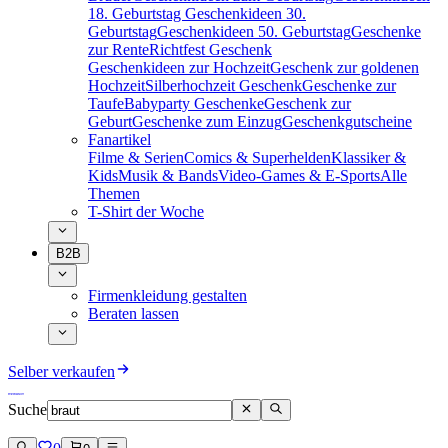
18. Geburtstag
Geschenkideen 30.
Geburtstag
Geschenkideen 50. Geburtstag
Geschenke
zur Rente
Richtfest Geschenk
Geschenkideen zur Hochzeit
Geschenk zur goldenen
Hochzeit
Silberhochzeit Geschenk
Geschenke zur
Taufe
Babyparty Geschenke
Geschenk zur
Geburt
Geschenke zum Einzug
Geschenkgutscheine
Fanartikel
Filme & Serien
Comics & Superhelden
Klassiker &
Kids
Musik & Bands
Video-Games & E-Sports
Alle
Themen
T-Shirt der Woche
B2B
Firmenkleidung gestalten
Beraten lassen
Selber verkaufen
Suche