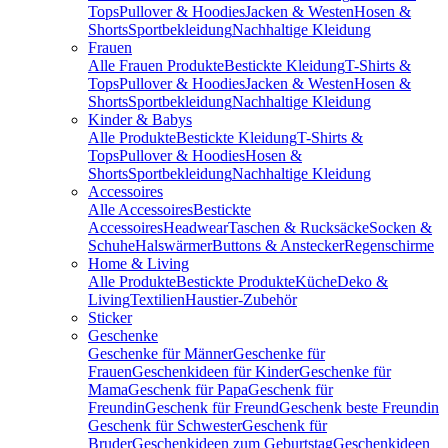
Tops
Pullover & Hoodies
Jacken & Westen
Hosen &
Shorts
Sportbekleidung
Nachhaltige Kleidung
Frauen
Alle Frauen Produkte
Bestickte Kleidung
T-Shirts &
Tops
Pullover & Hoodies
Jacken & Westen
Hosen &
Shorts
Sportbekleidung
Nachhaltige Kleidung
Kinder & Babys
Alle Produkte
Bestickte Kleidung
T-Shirts &
Tops
Pullover & Hoodies
Hosen &
Shorts
Sportbekleidung
Nachhaltige Kleidung
Accessoires
Alle Accessoires
Bestickte
Accessoires
Headwear
Taschen & Rucksäcke
Socken &
Schuhe
Halswärmer
Buttons & Anstecker
Regenschirme
Home & Living
Alle Produkte
Bestickte Produkte
Küche
Deko &
Living
Textilien
Haustier-Zubehör
Sticker
Geschenke
Geschenke für Männer
Geschenke für
Frauen
Geschenkideen für Kinder
Geschenke für
Mama
Geschenk für Papa
Geschenk für
Freundin
Geschenk für Freund
Geschenk beste Freundin
Geschenk für Schwester
Geschenk für
Bruder
Geschenkideen zum Geburtstag
Geschenkideen