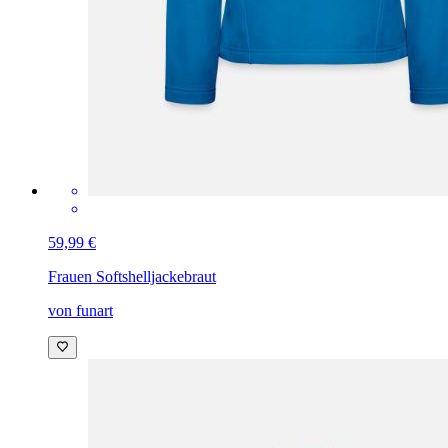
59,99 €
Frauen Softshelljacke
braut
von funart