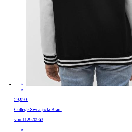
59,99 €
College-Sweatjacke
Braut
von 112920963