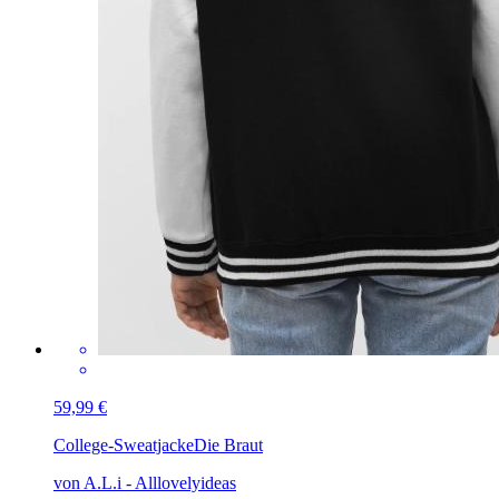
59,99 €
College-Sweatjacke
Die Braut
von A.L.i - Alllovelyideas