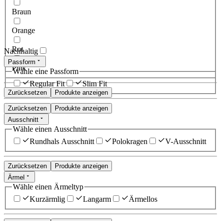
Braun
Orange
Rot
Nachhaltig
Passform
Pink
Wähle eine Passform
Regular Fit
Slim Fit
Zurücksetzen
Produkte anzeigen
Zurücksetzen
Produkte anzeigen
Ausschnitt
Wähle einen Ausschnitt
Rundhals Ausschnitt
Polokragen
V-Ausschnitt
Zurücksetzen
Produkte anzeigen
Ärmel
Wähle einen Ärmeltyp
Kurzärmlig
Langarm
Ärmellos