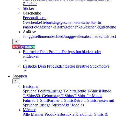
Zubehör
Sticker
Geschenke
Personalisierte
Geschenke
Geburtstagsgeschenke
Geschenke für
Paare
Fotogeschenke
Babygeschenke
Geschenkgutscheine
Anlässe
Junggesellinnenabschied
Junggesellenabschied
Schulabsc
Jetzt gestalten
Bedrucke Dein Produkt
Designs hochladen oder
entdecken
Besticke Dein Produkt
Entdecke kreative Stickmotive
Shoppen
Bestseller
Sprüche T-Shirts
Lustige T-Shirts
Rente T-Shirts
Hunde
T-Shirts
50. Geburtstag T-Shirts
T-Shirt für Mama
Fahrrad T-Shirt
Partner T-Shirts
Retro T-Shirts
Tassen mit
Sprüchen
Lustige Sticker
Abi Hoodies
Männer
Alle Männer Produkte
Bestickte Kleidung
T-Shirts &