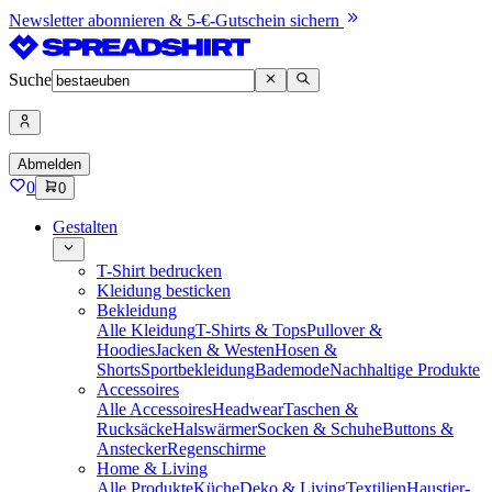
Newsletter abonnieren & 5-€-Gutschein sichern
Suche
Abmelden
0
0
Gestalten
T-Shirt bedrucken
Kleidung besticken
Bekleidung
Alle Kleidung
T-Shirts & Tops
Pullover &
Hoodies
Jacken & Westen
Hosen &
Shorts
Sportbekleidung
Bademode
Nachhaltige Produkte
Accessoires
Alle Accessoires
Headwear
Taschen &
Rucksäcke
Halswärmer
Socken & Schuhe
Buttons &
Anstecker
Regenschirme
Home & Living
Alle Produkte
Küche
Deko & Living
Textilien
Haustier-