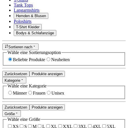
Tank Tops
Langarmshirts
Hemden & Blusen
Poloshirts
T-Shirt Kleider
Bodys & Schlafanzüge
Sortieren nach
Wähle eine Sortierungsoption
Beliebte Produkte
Neuheiten
Zurücksetzen
Produkte anzeigen
Kategorie
Wähle eine Kategorie
Männer
Frauen
Unisex
Zurücksetzen
Produkte anzeigen
Größe
Wähle eine Größe
XS
S
M
L
XL
XXL
3XL
4XL
5XL