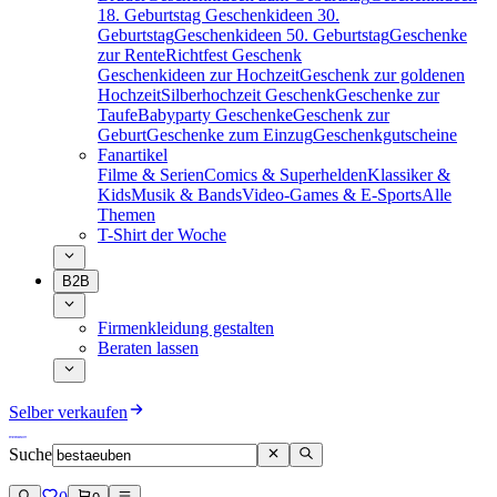
18. Geburtstag
Geschenkideen 30.
Geburtstag
Geschenkideen 50. Geburtstag
Geschenke
zur Rente
Richtfest Geschenk
Geschenkideen zur Hochzeit
Geschenk zur goldenen
Hochzeit
Silberhochzeit Geschenk
Geschenke zur
Taufe
Babyparty Geschenke
Geschenk zur
Geburt
Geschenke zum Einzug
Geschenkgutscheine
Fanartikel
Filme & Serien
Comics & Superhelden
Klassiker &
Kids
Musik & Bands
Video-Games & E-Sports
Alle
Themen
T-Shirt der Woche
B2B
Firmenkleidung gestalten
Beraten lassen
Selber verkaufen
Suche