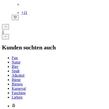
+
11
1
Kunden suchten auch
Fun
Natur
Bier
Spaß
Alkohol
Biene
Bienen
Karneval
Fasching
Lieben