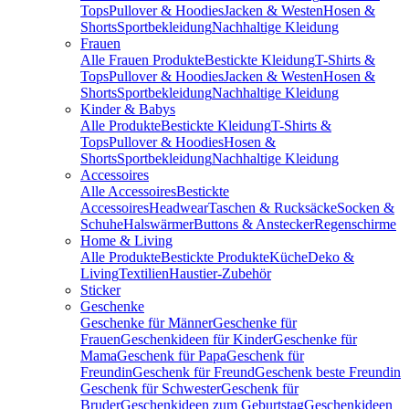
Tops
Pullover & Hoodies
Jacken & Westen
Hosen &
Shorts
Sportbekleidung
Nachhaltige Kleidung
Frauen
Alle Frauen Produkte
Bestickte Kleidung
T-Shirts &
Tops
Pullover & Hoodies
Jacken & Westen
Hosen &
Shorts
Sportbekleidung
Nachhaltige Kleidung
Kinder & Babys
Alle Produkte
Bestickte Kleidung
T-Shirts &
Tops
Pullover & Hoodies
Hosen &
Shorts
Sportbekleidung
Nachhaltige Kleidung
Accessoires
Alle Accessoires
Bestickte
Accessoires
Headwear
Taschen & Rucksäcke
Socken &
Schuhe
Halswärmer
Buttons & Anstecker
Regenschirme
Home & Living
Alle Produkte
Bestickte Produkte
Küche
Deko &
Living
Textilien
Haustier-Zubehör
Sticker
Geschenke
Geschenke für Männer
Geschenke für
Frauen
Geschenkideen für Kinder
Geschenke für
Mama
Geschenk für Papa
Geschenk für
Freundin
Geschenk für Freund
Geschenk beste Freundin
Geschenk für Schwester
Geschenk für
Bruder
Geschenkideen zum Geburtstag
Geschenkideen