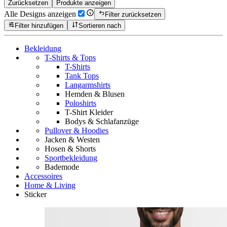
Zurücksetzen
Produkte anzeigen
Alle Designs anzeigen
Filter zurücksetzen
Filter hinzufügen
Sortieren nach
Bekleidung
T-Shirts & Tops
T-Shirts
Tank Tops
Langarmshirts
Hemden & Blusen
Poloshirts
T-Shirt Kleider
Bodys & Schlafanzüge
Pullover & Hoodies
Jacken & Westen
Hosen & Shorts
Sportbekleidung
Bademode
Accessoires
Home & Living
Sticker