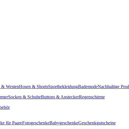
n & Westen
Hosen & Shorts
Sportbekleidung
Bademode
Nachhaltige Pro
rmer
Socken & Schuhe
Buttons & Anstecker
Regenschirme
behör
ke für Paare
Fotogeschenke
Babygeschenke
Geschenkgutscheine