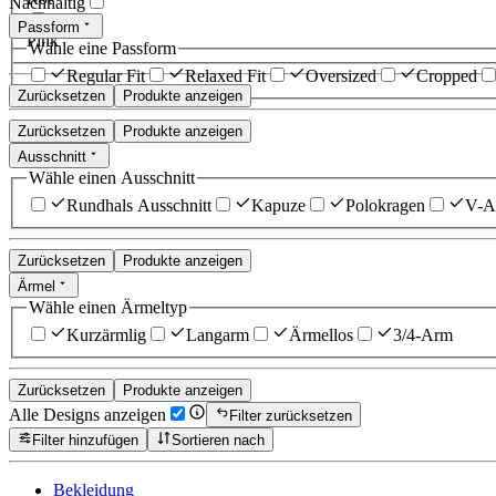
Nachhaltig
Passform
Pink
Wähle eine Passform
Regular Fit
Relaxed Fit
Oversized
Cropped
Zurücksetzen
Produkte anzeigen
Zurücksetzen
Produkte anzeigen
Ausschnitt
Wähle einen Ausschnitt
Rundhals Ausschnitt
Kapuze
Polokragen
V-Au
Zurücksetzen
Produkte anzeigen
Ärmel
Wähle einen Ärmeltyp
Kurzärmlig
Langarm
Ärmellos
3/4-Arm
Zurücksetzen
Produkte anzeigen
Alle Designs anzeigen
Filter zurücksetzen
Filter hinzufügen
Sortieren nach
Bekleidung