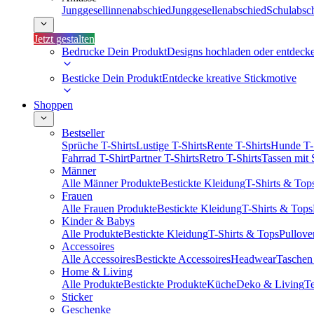
Junggesellinnenabschied
Junggesellenabschied
Schulabsc
Jetzt gestalten
Bedrucke Dein Produkt
Designs hochladen oder entdeck
Besticke Dein Produkt
Entdecke kreative Stickmotive
Shoppen
Bestseller
Sprüche T-Shirts
Lustige T-Shirts
Rente T-Shirts
Hunde T-
Fahrrad T-Shirt
Partner T-Shirts
Retro T-Shirts
Tassen mit
Männer
Alle Männer Produkte
Bestickte Kleidung
T-Shirts & Top
Frauen
Alle Frauen Produkte
Bestickte Kleidung
T-Shirts & Tops
Kinder & Babys
Alle Produkte
Bestickte Kleidung
T-Shirts & Tops
Pullove
Accessoires
Alle Accessoires
Bestickte Accessoires
Headwear
Taschen
Home & Living
Alle Produkte
Bestickte Produkte
Küche
Deko & Living
Te
Sticker
Geschenke