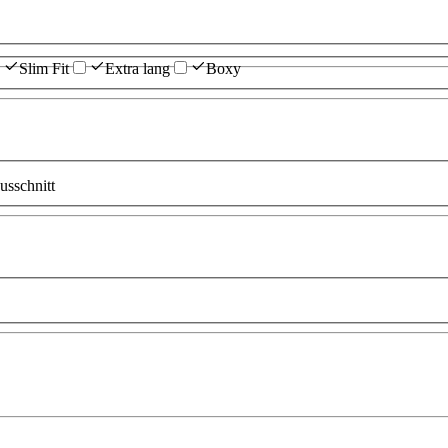
Slim Fit
Extra lang
Boxy
sschnitt