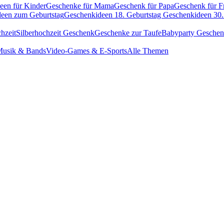
een für Kinder
Geschenke für Mama
Geschenk für Papa
Geschenk für F
een zum Geburtstag
Geschenkideen 18. Geburtstag
Geschenkideen 30.
hzeit
Silberhochzeit Geschenk
Geschenke zur Taufe
Babyparty Gesche
usik & Bands
Video-Games & E-Sports
Alle Themen