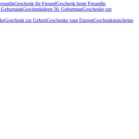
reundin
Geschenk für Freund
Geschenk beste Freundin
 Geburtstag
Geschenkideen 50. Geburtstag
Geschenke zur
nke
Geschenk zur Geburt
Geschenke zum Einzug
Geschenkgutscheine