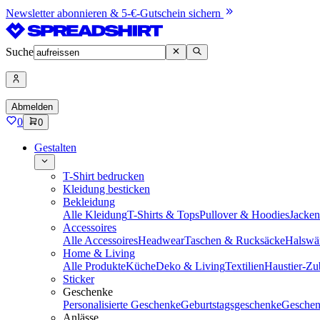
Newsletter abonnieren & 5-€-Gutschein sichern
Suche
Abmelden
0
0
Gestalten
T-Shirt bedrucken
Kleidung besticken
Bekleidung
Alle Kleidung
T-Shirts & Tops
Pullover & Hoodies
Jacke
Accessoires
Alle Accessoires
Headwear
Taschen & Rucksäcke
Halswä
Home & Living
Alle Produkte
Küche
Deko & Living
Textilien
Haustier-Zu
Sticker
Geschenke
Personalisierte Geschenke
Geburtstagsgeschenke
Geschen
Anlässe