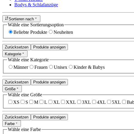
Bodys & Schlafanzüge
Sortieren nach
Wähle eine Sortierungsoption
Beliebte Produkte
Neuheiten
Zurücksetzen
Produkte anzeigen
Kategorie
Wähle eine Kategorie
Männer
Frauen
Unisex
Kinder & Babys
Zurücksetzen
Produkte anzeigen
Größe
Wähle eine Größe
XS
S
M
L
XL
XXL
3XL
4XL
5XL
Bab
Zurücksetzen
Produkte anzeigen
Farbe
Wähle eine Farbe