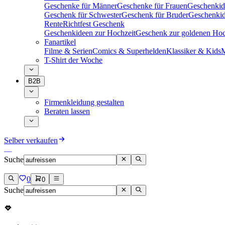
Geschenke für Männer
Geschenke für Frauen
Geschenkid
Geschenk für Schwester
Geschenk für Bruder
Geschenkid
Rente
Richtfest Geschenk
Geschenkideen zur Hochzeit
Geschenk zur goldenen Hoc
Fanartikel
Filme & Serien
Comics & Superhelden
Klassiker & Kids
M
T-Shirt der Woche
B2B
Firmenkleidung gestalten
Beraten lassen
Selber verkaufen
Suche
0
0
Suche