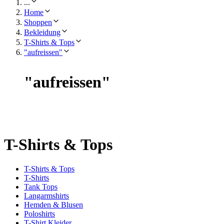
...
Home
Shoppen
Bekleidung
T-Shirts & Tops
"aufreissen"
"
aufreissen
"
T-Shirts & Tops
T-Shirts & Tops
T-Shirts
Tank Tops
Langarmshirts
Hemden & Blusen
Poloshirts
T-Shirt Kleider