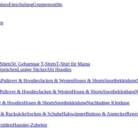
hluss
Einschulung
Gruppenoutfits
en
Shirts
50. Geburtstag T-Shirts
T-Shirt für Mama
 Sprüchen
Lustige Sticker
Abi Hoodies
s
Pullover & Hoodies
Jacken & Westen
Hosen & Shorts
Sportbekleidung
Pullover & Hoodies
Jacken & Westen
Hosen & Shorts
Sportbekleidung
N
r & Hoodies
Hosen & Shorts
Sportbekleidung
Nachhaltige Kleidung
 & Rucksäcke
Socken & Schuhe
Halswärmer
Buttons & Anstecker
Regen
xtilien
Haustier-Zubehör