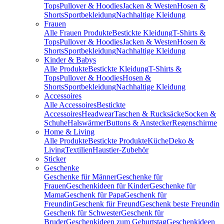
Tops
Pullover & Hoodies
Jacken & Westen
Hosen &
Shorts
Sportbekleidung
Nachhaltige Kleidung
Frauen
Alle Frauen Produkte
Bestickte Kleidung
T-Shirts &
Tops
Pullover & Hoodies
Jacken & Westen
Hosen &
Shorts
Sportbekleidung
Nachhaltige Kleidung
Kinder & Babys
Alle Produkte
Bestickte Kleidung
T-Shirts &
Tops
Pullover & Hoodies
Hosen &
Shorts
Sportbekleidung
Nachhaltige Kleidung
Accessoires
Alle Accessoires
Bestickte
Accessoires
Headwear
Taschen & Rucksäcke
Socken &
Schuhe
Halswärmer
Buttons & Anstecker
Regenschirme
Home & Living
Alle Produkte
Bestickte Produkte
Küche
Deko &
Living
Textilien
Haustier-Zubehör
Sticker
Geschenke
Geschenke für Männer
Geschenke für
Frauen
Geschenkideen für Kinder
Geschenke für
Mama
Geschenk für Papa
Geschenk für
Freundin
Geschenk für Freund
Geschenk beste Freundin
Geschenk für Schwester
Geschenk für
Bruder
Geschenkideen zum Geburtstag
Geschenkideen