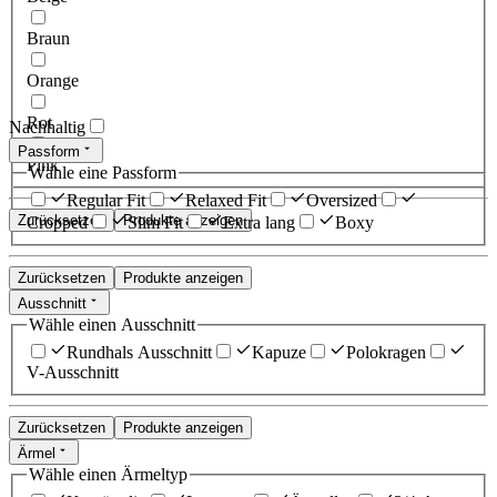
Braun
Orange
Rot
Nachhaltig
Passform
Pink
Wähle eine Passform
Regular Fit
Relaxed Fit
Oversized
Zurücksetzen
Produkte anzeigen
Cropped
Slim Fit
Extra lang
Boxy
Zurücksetzen
Produkte anzeigen
Ausschnitt
Wähle einen Ausschnitt
Rundhals Ausschnitt
Kapuze
Polokragen
V-Ausschnitt
Zurücksetzen
Produkte anzeigen
Ärmel
Wähle einen Ärmeltyp