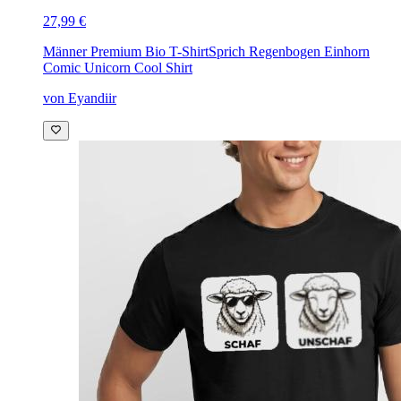
27,99 €
Männer Premium Bio T-Shirt
Sprich Regenbogen Einhorn
Comic Unicorn Cool Shirt
von Eyandiir