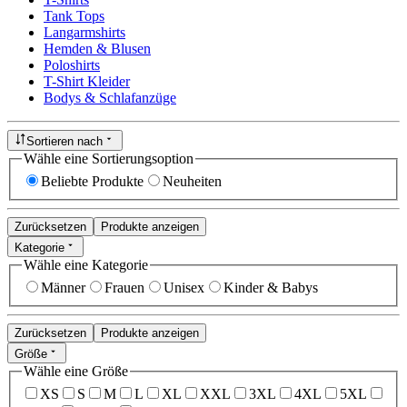
Tank Tops
Langarmshirts
Hemden & Blusen
Poloshirts
T-Shirt Kleider
Bodys & Schlafanzüge
Sortieren nach
Wähle eine Sortierungsoption
Beliebte Produkte
Neuheiten
Zurücksetzen
Produkte anzeigen
Kategorie
Wähle eine Kategorie
Männer
Frauen
Unisex
Kinder & Babys
Zurücksetzen
Produkte anzeigen
Größe
Wähle eine Größe
XS
S
M
L
XL
XXL
3XL
4XL
5XL