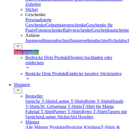
Zubehör
Sticker
Geschenke
Personalisierte
Geschenke
Geburtstagsgeschenke
Geschenke für
Paare
Fotogeschenke
Babygeschenke
Geschenkgutscheine
Anlässe
Junggesellinnenabschied
Junggesellenabschied
Schulabsc
Jetzt gestalten
Bedrucke Dein Produkt
Designs hochladen oder
entdecken
Besticke Dein Produkt
Entdecke kreative Stickmotive
Shoppen
Bestseller
Sprüche T-Shirts
Lustige T-Shirts
Rente T-Shirts
Hunde
T-Shirts
50. Geburtstag T-Shirts
T-Shirt für Mama
Fahrrad T-Shirt
Partner T-Shirts
Retro T-Shirts
Tassen mit
Sprüchen
Lustige Sticker
Abi Hoodies
Männer
Alle Männer Produkte
Bestickte Kleidung
T-Shirts &