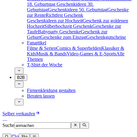
18. Geburtstag
Geschenkideen 30.
Geburtstag
Geschenkideen 50. Geburtstag
Geschenke
zur Rente
Richtfest Geschenk
Geschenkideen zur Hochzeit
Geschenk zur goldenen
Hochzeit
Silberhochzeit Geschenk
Geschenke zur
Taufe
Babyparty Geschenke
Geschenk zur
Geburt
Geschenke zum Einzug
Geschenkgutscheine
Fanartikel
Filme & Serien
Comics & Superhelden
Klassiker &
Kids
Musik & Bands
Video-Games & E-Sports
Alle
Themen
T-Shirt der Woche
B2B
Firmenkleidung gestalten
Beraten lassen
Selber verkaufen
Suche