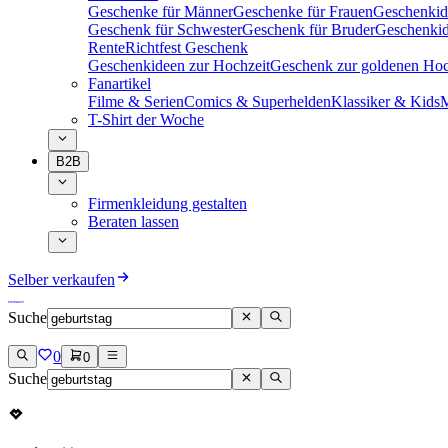
Geschenke für Männer
Geschenke für Frauen
Geschenkid
Geschenk für Schwester
Geschenk für Bruder
Geschenkid
Rente
Richtfest Geschenk
Geschenkideen zur Hochzeit
Geschenk zur goldenen Hoc
Fanartikel
Filme & Serien
Comics & Superhelden
Klassiker & Kids
M
T-Shirt der Woche
B2B
Firmenkleidung gestalten
Beraten lassen
Selber verkaufen
Suche
0
0
Suche