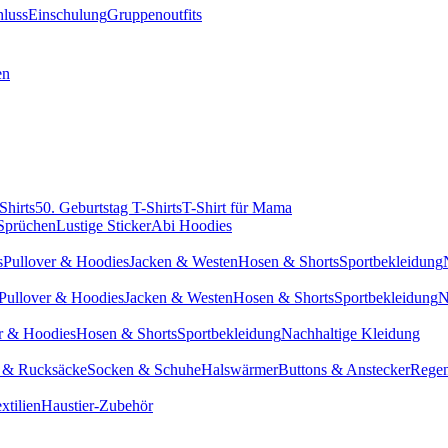
hluss
Einschulung
Gruppenoutfits
en
Shirts
50. Geburtstag T-Shirts
T-Shirt für Mama
 Sprüchen
Lustige Sticker
Abi Hoodies
s
Pullover & Hoodies
Jacken & Westen
Hosen & Shorts
Sportbekleidung
Pullover & Hoodies
Jacken & Westen
Hosen & Shorts
Sportbekleidung
N
r & Hoodies
Hosen & Shorts
Sportbekleidung
Nachhaltige Kleidung
 & Rucksäcke
Socken & Schuhe
Halswärmer
Buttons & Anstecker
Regen
xtilien
Haustier-Zubehör