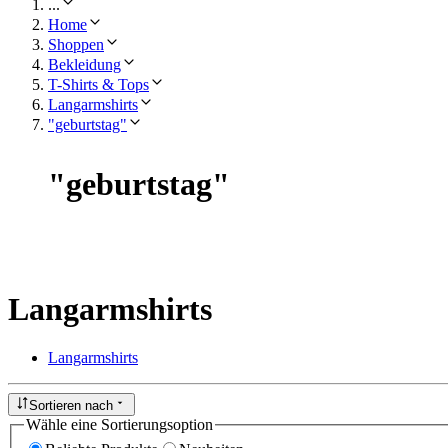
...
Home
Shoppen
Bekleidung
T-Shirts & Tops
Langarmshirts
"geburtstag"
"
geburtstag
"
Langarmshirts
Langarmshirts
Sortieren nach
Wähle eine Sortierungsoption