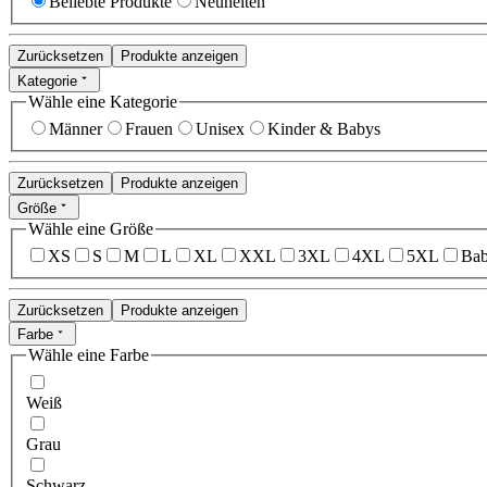
Beliebte Produkte
Neuheiten
Zurücksetzen
Produkte anzeigen
Kategorie
Wähle eine Kategorie
Männer
Frauen
Unisex
Kinder & Babys
Zurücksetzen
Produkte anzeigen
Größe
Wähle eine Größe
XS
S
M
L
XL
XXL
3XL
4XL
5XL
Bab
Zurücksetzen
Produkte anzeigen
Farbe
Wähle eine Farbe
Weiß
Grau
Schwarz