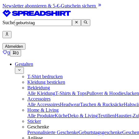
Newsletter abonnieren & 5-€-Gutschein sichern
Suche
Abmelden
0
0
Gestalten
T-Shirt bedrucken
Kleidung besticken
Bekleidung
Alle Kleidung
T-Shirts & Tops
Pullover & Hoodies
Jacke
Accessoires
Alle Accessoires
Headwear
Taschen & Rucksäcke
Halswä
Home & Living
Alle Produkte
Küche
Deko & Living
Textilien
Haustier-Zu
Sticker
Geschenke
Personalisierte Geschenke
Geburtstagsgeschenke
Geschen
Anlässe