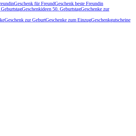
reundin
Geschenk für Freund
Geschenk beste Freundin
 Geburtstag
Geschenkideen 50. Geburtstag
Geschenke zur
nke
Geschenk zur Geburt
Geschenke zum Einzug
Geschenkgutscheine