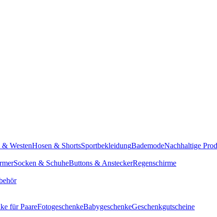
n & Westen
Hosen & Shorts
Sportbekleidung
Bademode
Nachhaltige Pro
rmer
Socken & Schuhe
Buttons & Anstecker
Regenschirme
behör
ke für Paare
Fotogeschenke
Babygeschenke
Geschenkgutscheine