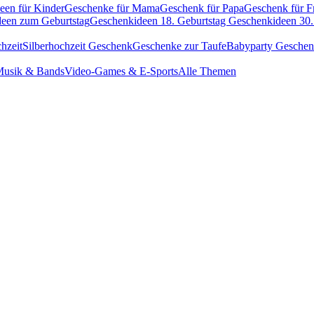
een für Kinder
Geschenke für Mama
Geschenk für Papa
Geschenk für F
een zum Geburtstag
Geschenkideen 18. Geburtstag
Geschenkideen 30.
hzeit
Silberhochzeit Geschenk
Geschenke zur Taufe
Babyparty Gesche
usik & Bands
Video-Games & E-Sports
Alle Themen