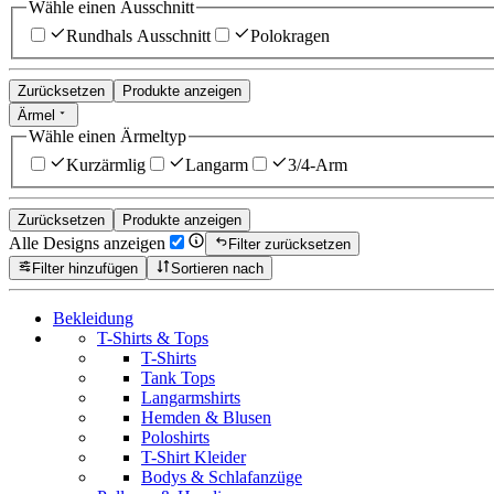
Wähle einen Ausschnitt
Rundhals Ausschnitt
Polokragen
Zurücksetzen
Produkte anzeigen
Ärmel
Wähle einen Ärmeltyp
Kurzärmlig
Langarm
3/4-Arm
Zurücksetzen
Produkte anzeigen
Alle Designs anzeigen
Filter zurücksetzen
Filter hinzufügen
Sortieren nach
Bekleidung
T-Shirts & Tops
T-Shirts
Tank Tops
Langarmshirts
Hemden & Blusen
Poloshirts
T-Shirt Kleider
Bodys & Schlafanzüge