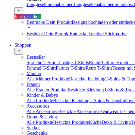
Junggesellinnenabschied
Junggesellenabschied
Schulabsc
Jetzt gestalten
Bedrucke Dein Produkt
Designs hochladen oder entdeck
Besticke Dein Produkt
Entdecke kreative Stickmotive
Shoppen
Bestseller
Sprüche T-Shirts
Lustige T-Shirts
Rente T-Shirts
Hunde T-
Fahrrad T-Shirt
Partner T-Shirts
Retro T-Shirts
Tassen mit
Männer
Alle Männer Produkte
Bestickte Kleidung
T-Shirts & Top
Frauen
Alle Frauen Produkte
Bestickte Kleidung
T-Shirts & Tops
Kinder & Babys
Alle Produkte
Bestickte Kleidung
T-Shirts & Tops
Pullove
Accessoires
Alle Accessoires
Bestickte Accessoires
Headwear
Taschen
Home & Living
Alle Produkte
Bestickte Produkte
Küche
Deko & Living
Te
Sticker
Geschenke