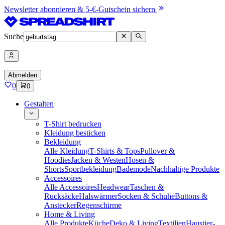
Newsletter abonnieren & 5-€-Gutschein sichern
Suche
Abmelden
0
0
Gestalten
T-Shirt bedrucken
Kleidung besticken
Bekleidung
Alle Kleidung
T-Shirts & Tops
Pullover &
Hoodies
Jacken & Westen
Hosen &
Shorts
Sportbekleidung
Bademode
Nachhaltige Produkte
Accessoires
Alle Accessoires
Headwear
Taschen &
Rucksäcke
Halswärmer
Socken & Schuhe
Buttons &
Anstecker
Regenschirme
Home & Living
Alle Produkte
Küche
Deko & Living
Textilien
Haustier-