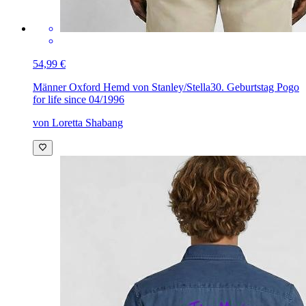
54,99 €
Männer Oxford Hemd von Stanley/Stella
30. Geburtstag Pogo
for life since 04/1996
von Loretta Shabang