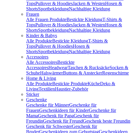
Tops
Pullover & Hoodies
Jacken & Westen
Hosen &
Shorts
Sportbekleidung
Nachhaltige Kleidung
Frauen
Alle Frauen Produkte
Bestickte Kleidung
T-Shirts &
Tops
Pullover & Hoodies
Jacken & Westen
Hosen &
Shorts
Sportbekleidung
Nachhaltige Kleidung
Kinder & Babys
Alle Produkte
Bestickte Kleidung
T-Shirts &
Tops
Pullover & Hoodies
Hosen &
Shorts
Sportbekleidung
Nachhaltige Kleidung
Accessoires
Alle Accessoires
Bestickte
Accessoires
Headwear
Taschen & Rucksäcke
Socken &
Schuhe
Halswärmer
Buttons & Anstecker
Regenschirme
Home & Living
Alle Produkte
Bestickte Produkte
Küche
Deko &
Living
Textilien
Haustier-Zubehör
Sticker
Geschenke
Geschenke für Männer
Geschenke für
Frauen
Geschenkideen für Kinder
Geschenke für
Mama
Geschenk für Papa
Geschenk für
Freundin
Geschenk für Freund
Geschenk beste Freundin
Geschenk für Schwester
Geschenk für
Bruder
Geschenkideen zum Geburtstag
Geschenkideen