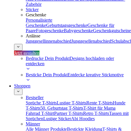
Zubehör
Sticker
Geschenke
Personalisierte
Geschenke
Geburtstagsgeschenke
Geschenke für
Paare
Fotogeschenke
Babygeschenke
Geschenkgutscheine
Anlässe
Junggesellinnenabschied
Junggesellenabschied
Schulabsc
Jetzt gestalten
Bedrucke Dein Produkt
Designs hochladen oder
entdecken
Besticke Dein Produkt
Entdecke kreative Stickmotive
Shoppen
Bestseller
Sprüche T-Shirts
Lustige T-Shirts
Rente T-Shirts
Hunde
T-Shirts
50. Geburtstag T-Shirts
T-Shirt für Mama
Fahrrad T-Shirt
Partner T-Shirts
Retro T-Shirts
Tassen mit
Sprüchen
Lustige Sticker
Abi Hoodies
Männer
Alle Männer Produkte
Bestickte Kleidung
T-Shirts &