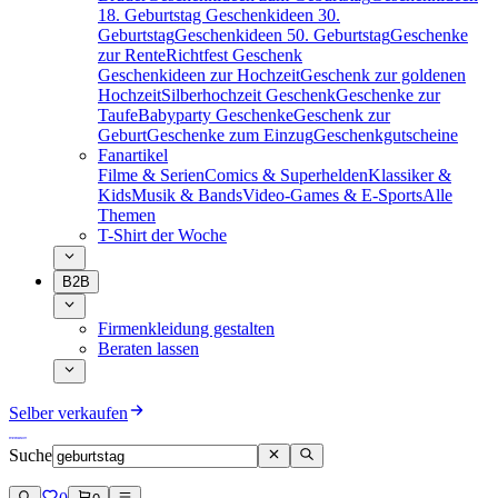
18. Geburtstag
Geschenkideen 30.
Geburtstag
Geschenkideen 50. Geburtstag
Geschenke
zur Rente
Richtfest Geschenk
Geschenkideen zur Hochzeit
Geschenk zur goldenen
Hochzeit
Silberhochzeit Geschenk
Geschenke zur
Taufe
Babyparty Geschenke
Geschenk zur
Geburt
Geschenke zum Einzug
Geschenkgutscheine
Fanartikel
Filme & Serien
Comics & Superhelden
Klassiker &
Kids
Musik & Bands
Video-Games & E-Sports
Alle
Themen
T-Shirt der Woche
B2B
Firmenkleidung gestalten
Beraten lassen
Selber verkaufen
Suche