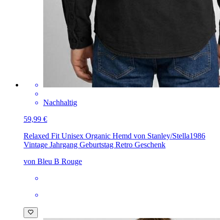
Nachhaltig
59,99 €
Relaxed Fit Unisex Organic Hemd von Stanley/Stella
1986
Vintage Jahrgang Geburtstag Retro Geschenk
von Bleu B Rouge