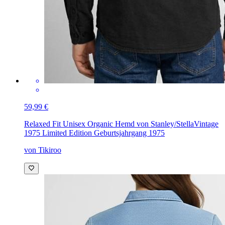
59,99 €
Relaxed Fit Unisex Organic Hemd von Stanley/Stella
Vintage
1975 Limited Edition Geburtsjahrgang 1975
von Tikiroo