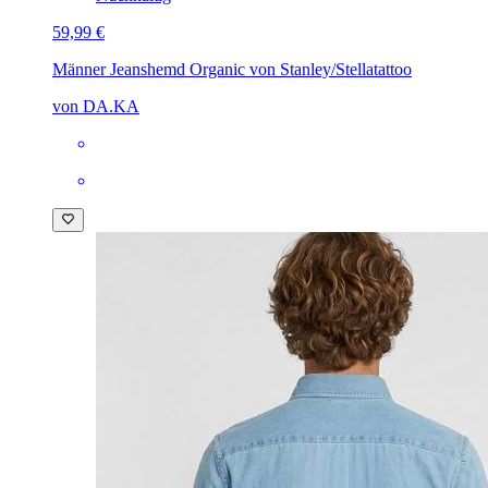
59,99 €
Männer Jeanshemd Organic von Stanley/Stella
tattoo
von DA.KA