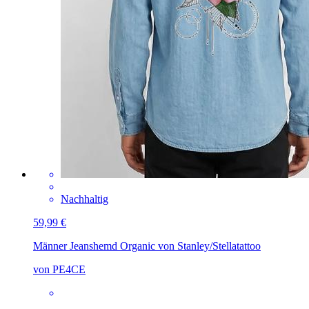
Nachhaltig
59,99 €
Männer Jeanshemd Organic von Stanley/Stella
tattoo
von PE4CE