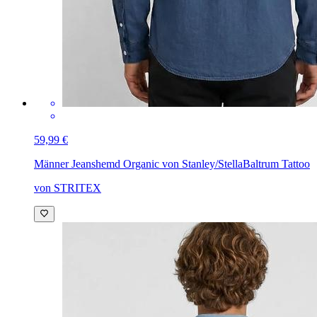
59,99 €
Männer Jeanshemd Organic von Stanley/Stella
Baltrum Tattoo
von STRITEX