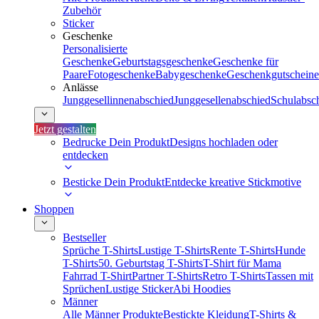
Zubehör
Sticker
Geschenke
Personalisierte
Geschenke
Geburtstagsgeschenke
Geschenke für
Paare
Fotogeschenke
Babygeschenke
Geschenkgutscheine
Anlässe
Junggesellinnenabschied
Junggesellenabschied
Schulabsc
Jetzt gestalten
Bedrucke Dein Produkt
Designs hochladen oder
entdecken
Besticke Dein Produkt
Entdecke kreative Stickmotive
Shoppen
Bestseller
Sprüche T-Shirts
Lustige T-Shirts
Rente T-Shirts
Hunde
T-Shirts
50. Geburtstag T-Shirts
T-Shirt für Mama
Fahrrad T-Shirt
Partner T-Shirts
Retro T-Shirts
Tassen mit
Sprüchen
Lustige Sticker
Abi Hoodies
Männer
Alle Männer Produkte
Bestickte Kleidung
T-Shirts &