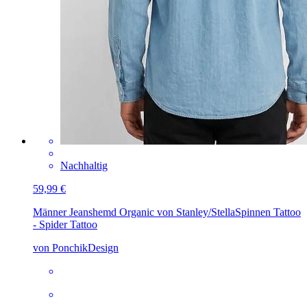
Nachhaltig
59,99 €
Männer Jeanshemd Organic von Stanley/Stella
Spinnen Tattoo
- Spider Tattoo
von PonchikDesign