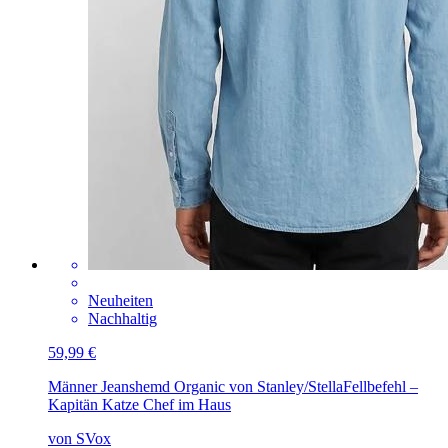
Neuheiten
Nachhaltig
59,99 €
Männer Jeanshemd Organic von Stanley/Stella
Fellbefehl –
Kapitän Katze Chef im Haus
von SVox