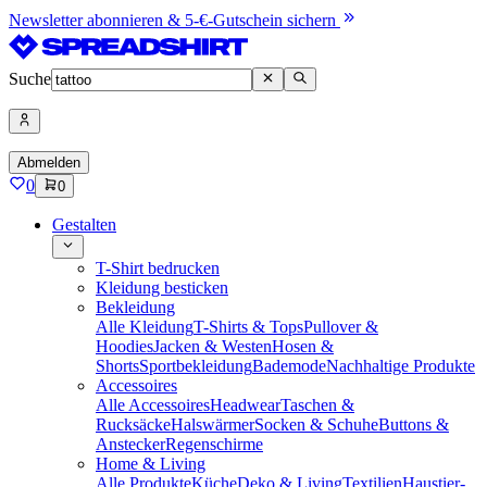
Newsletter abonnieren & 5-€-Gutschein sichern
Suche
Abmelden
0
0
Gestalten
T-Shirt bedrucken
Kleidung besticken
Bekleidung
Alle Kleidung
T-Shirts & Tops
Pullover &
Hoodies
Jacken & Westen
Hosen &
Shorts
Sportbekleidung
Bademode
Nachhaltige Produkte
Accessoires
Alle Accessoires
Headwear
Taschen &
Rucksäcke
Halswärmer
Socken & Schuhe
Buttons &
Anstecker
Regenschirme
Home & Living
Alle Produkte
Küche
Deko & Living
Textilien
Haustier-