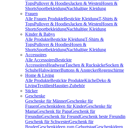
Tops
Pullover & Hoodies
Jacken & Westen
Hosen &
Shorts
Sportbekleidung
Nachhaltige Kleidung
Frauen
Alle Frauen Produkte
Bestickte Kleidung
T-Shirts &
Tops
Pullover & Hoodies
Jacken & Westen
Hosen &
Shorts
Sportbekleidung
Nachhaltige Kleidung
Kinder & Babys
Alle Produkte
Bestickte Kleidung
T-Shirts &
Tops
Pullover & Hoodies
Hosen &
Shorts
Sportbekleidung
Nachhaltige Kleidung
Accessoires
Alle Accessoires
Bestickte
Accessoires
Headwear
Taschen & Rucksäcke
Socken &
Schuhe
Halswärmer
Buttons & Anstecker
Regenschirme
Home & Living
Alle Produkte
Bestickte Produkte
Küche
Deko &
Living
Textilien
Haustier-Zubehör
Sticker
Geschenke
Geschenke für Männer
Geschenke für
Frauen
Geschenkideen für Kinder
Geschenke für
Mama
Geschenk für Papa
Geschenk für
Freundin
Geschenk für Freund
Geschenk beste Freundin
Geschenk für Schwester
Geschenk für
Bruder
Geschenkideen zum Geburtstag
Geschenkideen