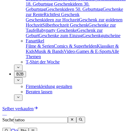
18. Geburtstag
Geschenkideen 30.
Geburtstag
Geschenkideen 50. Geburtstag
Geschenke
zur Rente
Richtfest Geschenk
Geschenkideen zur Hochzeit
Geschenk zur goldenen
Hochzeit
Silberhochzeit Geschenk
Geschenke zur
Taufe
Babyparty Geschenke
Geschenk zur
Geburt
Geschenke zum Einzug
Geschenkgutscheine
Fanartikel
Filme & Serien
Comics & Superhelden
Klassiker &
Kids
Musik & Bands
Video-Games & E-Sports
Alle
Themen
T-Shirt der Woche
B2B
Firmenkleidung gestalten
Beraten lassen
Selber verkaufen
Suche