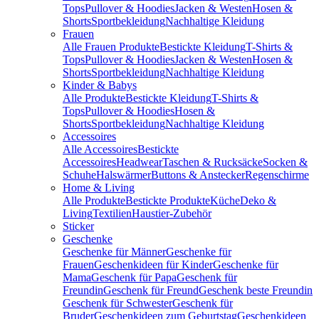
Tops
Pullover & Hoodies
Jacken & Westen
Hosen &
Shorts
Sportbekleidung
Nachhaltige Kleidung
Frauen
Alle Frauen Produkte
Bestickte Kleidung
T-Shirts &
Tops
Pullover & Hoodies
Jacken & Westen
Hosen &
Shorts
Sportbekleidung
Nachhaltige Kleidung
Kinder & Babys
Alle Produkte
Bestickte Kleidung
T-Shirts &
Tops
Pullover & Hoodies
Hosen &
Shorts
Sportbekleidung
Nachhaltige Kleidung
Accessoires
Alle Accessoires
Bestickte
Accessoires
Headwear
Taschen & Rucksäcke
Socken &
Schuhe
Halswärmer
Buttons & Anstecker
Regenschirme
Home & Living
Alle Produkte
Bestickte Produkte
Küche
Deko &
Living
Textilien
Haustier-Zubehör
Sticker
Geschenke
Geschenke für Männer
Geschenke für
Frauen
Geschenkideen für Kinder
Geschenke für
Mama
Geschenk für Papa
Geschenk für
Freundin
Geschenk für Freund
Geschenk beste Freundin
Geschenk für Schwester
Geschenk für
Bruder
Geschenkideen zum Geburtstag
Geschenkideen