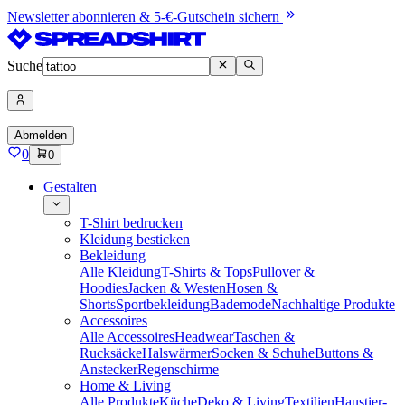
Newsletter abonnieren & 5-€-Gutschein sichern
Suche
Abmelden
0
0
Gestalten
T-Shirt bedrucken
Kleidung besticken
Bekleidung
Alle Kleidung
T-Shirts & Tops
Pullover &
Hoodies
Jacken & Westen
Hosen &
Shorts
Sportbekleidung
Bademode
Nachhaltige Produkte
Accessoires
Alle Accessoires
Headwear
Taschen &
Rucksäcke
Halswärmer
Socken & Schuhe
Buttons &
Anstecker
Regenschirme
Home & Living
Alle Produkte
Küche
Deko & Living
Textilien
Haustier-