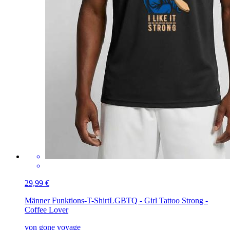
29,99 €
Männer Funktions-T-Shirt
LGBTQ - Girl Tattoo Strong -
Coffee Lover
von gone voyage