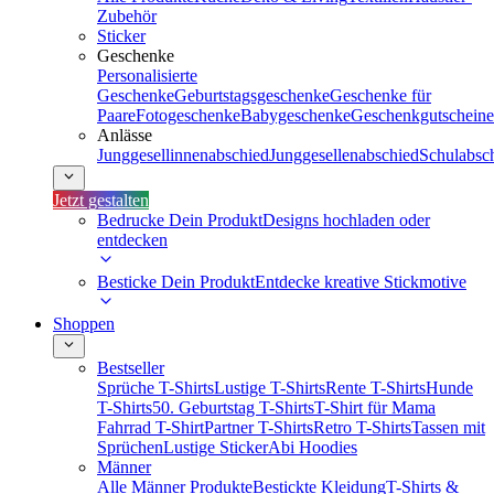
Zubehör
Sticker
Geschenke
Personalisierte
Geschenke
Geburtstagsgeschenke
Geschenke für
Paare
Fotogeschenke
Babygeschenke
Geschenkgutscheine
Anlässe
Junggesellinnenabschied
Junggesellenabschied
Schulabsc
Jetzt gestalten
Bedrucke Dein Produkt
Designs hochladen oder
entdecken
Besticke Dein Produkt
Entdecke kreative Stickmotive
Shoppen
Bestseller
Sprüche T-Shirts
Lustige T-Shirts
Rente T-Shirts
Hunde
T-Shirts
50. Geburtstag T-Shirts
T-Shirt für Mama
Fahrrad T-Shirt
Partner T-Shirts
Retro T-Shirts
Tassen mit
Sprüchen
Lustige Sticker
Abi Hoodies
Männer
Alle Männer Produkte
Bestickte Kleidung
T-Shirts &