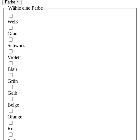
Farbe
Wähle eine Farbe
Weiß
Grau
Schwarz
Violett
Blau
Grün
Gelb
Beige
Orange
Rot