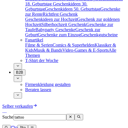
18. Geburtstag
Geschenkideen 30.
Geburtstag
Geschenkideen 50. Geburtstag
Geschenke
zur Rente
Richtfest Geschenk
Geschenkideen zur Hochzeit
Geschenk zur goldenen
Hochzeit
Silberhochzeit Geschenk
Geschenke zur
Taufe
Babyparty Geschenke
Geschenk zur
Geburt
Geschenke zum Einzug
Geschenkgutscheine
Fanartikel
Filme & Serien
Comics & Superhelden
Klassiker &
Kids
Musik & Bands
Video-Games & E-Sports
Alle
Themen
T-Shirt der Woche
B2B
Firmenkleidung gestalten
Beraten lassen
Selber verkaufen
Suche