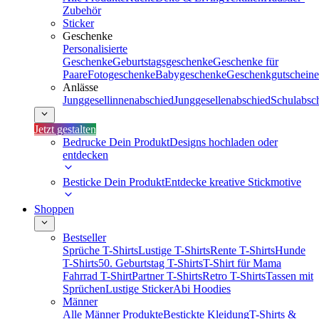
Zubehör
Sticker
Geschenke
Personalisierte
Geschenke
Geburtstagsgeschenke
Geschenke für
Paare
Fotogeschenke
Babygeschenke
Geschenkgutscheine
Anlässe
Junggesellinnenabschied
Junggesellenabschied
Schulabsc
Jetzt gestalten
Bedrucke Dein Produkt
Designs hochladen oder
entdecken
Besticke Dein Produkt
Entdecke kreative Stickmotive
Shoppen
Bestseller
Sprüche T-Shirts
Lustige T-Shirts
Rente T-Shirts
Hunde
T-Shirts
50. Geburtstag T-Shirts
T-Shirt für Mama
Fahrrad T-Shirt
Partner T-Shirts
Retro T-Shirts
Tassen mit
Sprüchen
Lustige Sticker
Abi Hoodies
Männer
Alle Männer Produkte
Bestickte Kleidung
T-Shirts &