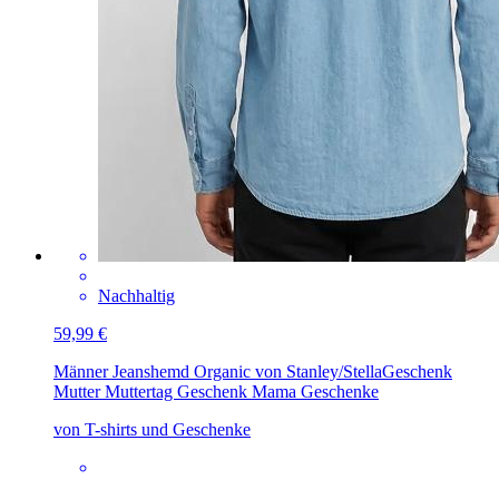
Nachhaltig
59,99 €
Männer Jeanshemd Organic von Stanley/Stella
Geschenk
Mutter Muttertag Geschenk Mama Geschenke
von T-shirts und Geschenke