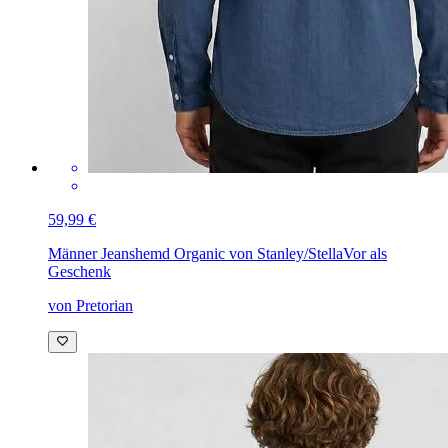
59,99 €
Männer Jeanshemd Organic von Stanley/Stella
Vor als
Geschenk
von Pretorian