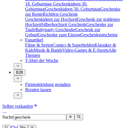
18. Geburtstag
Geschenkideen 30.
Geburtstag
Geschenkideen 50. Geburtstag
Geschenke
zur Rente
Richtfest Geschenk
Geschenkideen zur Hochzeit
Geschenk zur goldenen
Hochzeit
Silberhochzeit Geschenk
Geschenke zur
Taufe
Babyparty Geschenke
Geschenk zur
Geburt
Geschenke zum Einzug
Geschenkgutscheine
Fanartikel
Filme & Serien
Comics & Superhelden
Klassiker &
Kids
Musik & Bands
Video-Games & E-Sports
Alle
Themen
T-Shirt der Woche
B2B
Firmenkleidung gestalten
Beraten lassen
Selber verkaufen
Suche