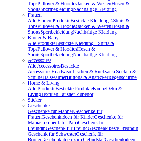
Tops
Pullover & Hoodies
Jacken & Westen
Hosen &
Shorts
Sportbekleidung
Nachhaltige Kleidung
Frauen
Alle Frauen Produkte
Bestickte Kleidung
T-Shirts &
Tops
Pullover & Hoodies
Jacken & Westen
Hosen &
Shorts
Sportbekleidung
Nachhaltige Kleidung
Kinder & Babys
Alle Produkte
Bestickte Kleidung
T-Shirts &
Tops
Pullover & Hoodies
Hosen &
Shorts
Sportbekleidung
Nachhaltige Kleidung
Accessoires
Alle Accessoires
Bestickte
Accessoires
Headwear
Taschen & Rucksäcke
Socken &
Schuhe
Halswärmer
Buttons & Anstecker
Regenschirme
Home & Living
Alle Produkte
Bestickte Produkte
Küche
Deko &
Living
Textilien
Haustier-Zubehör
Sticker
Geschenke
Geschenke für Männer
Geschenke für
Frauen
Geschenkideen für Kinder
Geschenke für
Mama
Geschenk für Papa
Geschenk für
Freundin
Geschenk für Freund
Geschenk beste Freundin
Geschenk für Schwester
Geschenk für
Bruder
Geschenkideen zum Geburtstag
Geschenkideen