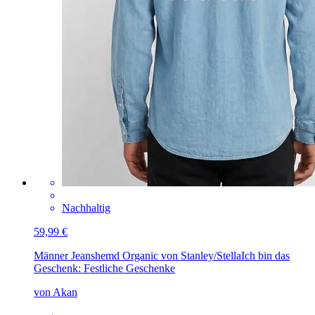
Nachhaltig
59,99 €
Männer Jeanshemd Organic von Stanley/Stella
Ich bin das
Geschenk: Festliche Geschenke
von Akan