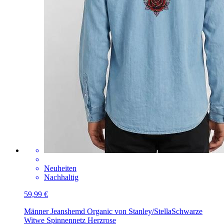
Neuheiten
Nachhaltig
59,99 €
Männer Jeanshemd Organic von Stanley/Stella
Schwarze
Witwe Spinnennetz Herzrose