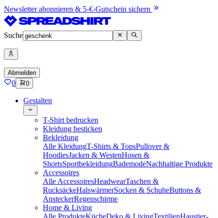
Newsletter abonnieren & 5-€-Gutschein sichern
Suche
Abmelden
0
0
Gestalten
T-Shirt bedrucken
Kleidung besticken
Bekleidung
Alle Kleidung
T-Shirts & Tops
Pullover &
Hoodies
Jacken & Westen
Hosen &
Shorts
Sportbekleidung
Bademode
Nachhaltige Produkte
Accessoires
Alle Accessoires
Headwear
Taschen &
Rucksäcke
Halswärmer
Socken & Schuhe
Buttons &
Anstecker
Regenschirme
Home & Living
Alle Produkte
Küche
Deko & Living
Textilien
Haustier-