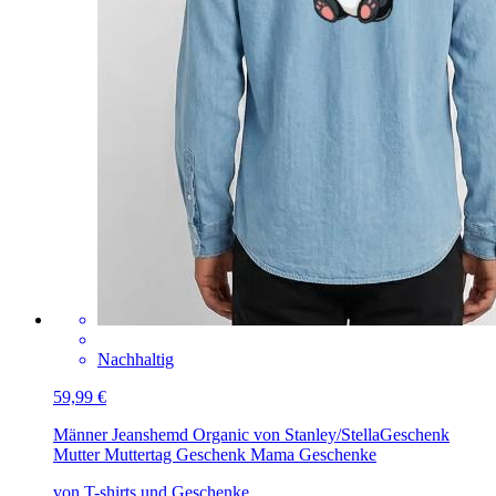
Nachhaltig
59,99 €
Männer Jeanshemd Organic von Stanley/Stella
Geschenk
Mutter Muttertag Geschenk Mama Geschenke
von T-shirts und Geschenke