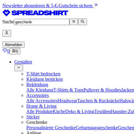
Newsletter abonnieren & 5-€-Gutschein sichern
Suche
Abmelden
0
0
Gestalten
T-Shirt bedrucken
Kleidung besticken
Bekleidung
Alle Kleidung
T-Shirts & Tops
Pullover & Hoodies
Jacke
Accessoires
Alle Accessoires
Headwear
Taschen & Rucksäcke
Halswä
Home & Living
Alle Produkte
Küche
Deko & Living
Textilien
Haustier-Zu
Sticker
Geschenke
Personalisierte Geschenke
Geburtstagsgeschenke
Geschen
Anlässe