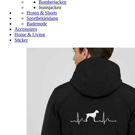
Bomberjacken
Jeansjacken
Hosen & Shorts
Sportbekleidung
Bademode
Accessoires
Home & Living
Sticker