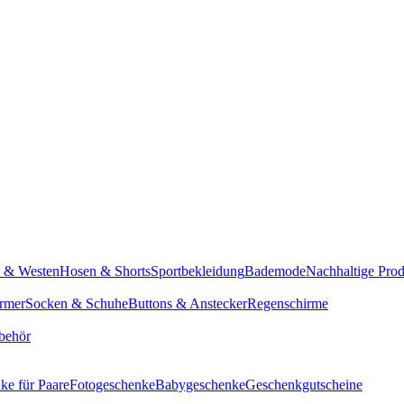
n & Westen
Hosen & Shorts
Sportbekleidung
Bademode
Nachhaltige Pro
rmer
Socken & Schuhe
Buttons & Anstecker
Regenschirme
behör
ke für Paare
Fotogeschenke
Babygeschenke
Geschenkgutscheine