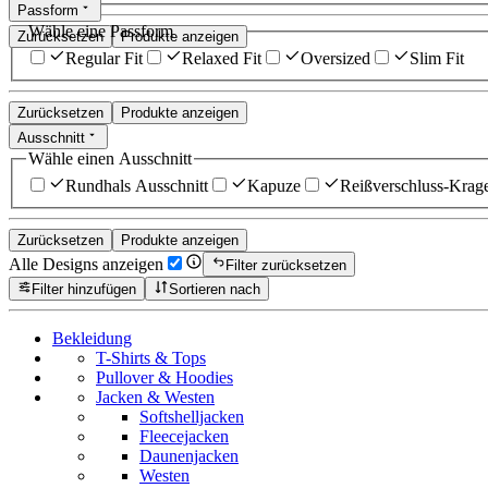
Passform
Wähle eine Passform
Zurücksetzen
Produkte anzeigen
Regular Fit
Relaxed Fit
Oversized
Slim Fit
Zurücksetzen
Produkte anzeigen
Ausschnitt
Wähle einen Ausschnitt
Rundhals Ausschnitt
Kapuze
Reißverschluss-Krag
Zurücksetzen
Produkte anzeigen
Alle Designs anzeigen
Filter zurücksetzen
Filter hinzufügen
Sortieren nach
Bekleidung
T-Shirts & Tops
Pullover & Hoodies
Jacken & Westen
Softshelljacken
Fleecejacken
Daunenjacken
Westen