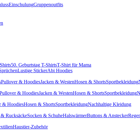
hluss
Einschulung
Gruppenoutfits
en
Shirts
50. Geburtstag T-Shirts
T-Shirt für Mama
 Sprüchen
Lustige Sticker
Abi Hoodies
s
Pullover & Hoodies
Jacken & Westen
Hosen & Shorts
Sportbekleidung
Pullover & Hoodies
Jacken & Westen
Hosen & Shorts
Sportbekleidung
N
r & Hoodies
Hosen & Shorts
Sportbekleidung
Nachhaltige Kleidung
 & Rucksäcke
Socken & Schuhe
Halswärmer
Buttons & Anstecker
Regen
xtilien
Haustier-Zubehör