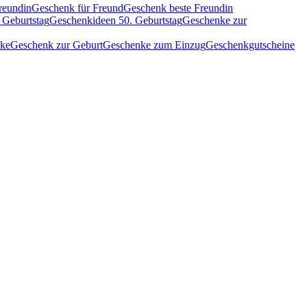
reundin
Geschenk für Freund
Geschenk beste Freundin
 Geburtstag
Geschenkideen 50. Geburtstag
Geschenke zur
nke
Geschenk zur Geburt
Geschenke zum Einzug
Geschenkgutscheine