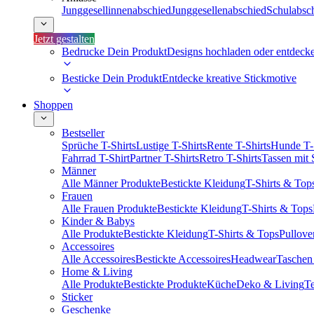
Junggesellinnenabschied
Junggesellenabschied
Schulabsc
Jetzt gestalten
Bedrucke Dein Produkt
Designs hochladen oder entdeck
Besticke Dein Produkt
Entdecke kreative Stickmotive
Shoppen
Bestseller
Sprüche T-Shirts
Lustige T-Shirts
Rente T-Shirts
Hunde T-
Fahrrad T-Shirt
Partner T-Shirts
Retro T-Shirts
Tassen mit
Männer
Alle Männer Produkte
Bestickte Kleidung
T-Shirts & Top
Frauen
Alle Frauen Produkte
Bestickte Kleidung
T-Shirts & Tops
Kinder & Babys
Alle Produkte
Bestickte Kleidung
T-Shirts & Tops
Pullove
Accessoires
Alle Accessoires
Bestickte Accessoires
Headwear
Taschen
Home & Living
Alle Produkte
Bestickte Produkte
Küche
Deko & Living
Te
Sticker
Geschenke