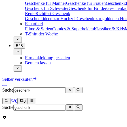
Geschenke für Männer
Geschenke für Frauen
Geschenkid
Geschenk für Schwester
Geschenk für Bruder
Geschenkid
Rente
Richtfest Geschenk
Geschenkideen zur Hochzeit
Geschenk zur goldenen Hoc
Fanartikel
Filme & Serien
Comics & Superhelden
Klassiker & Kids
M
T-Shirt der Woche
B2B
Firmenkleidung gestalten
Beraten lassen
Selber verkaufen
Suche
0
0
Suche