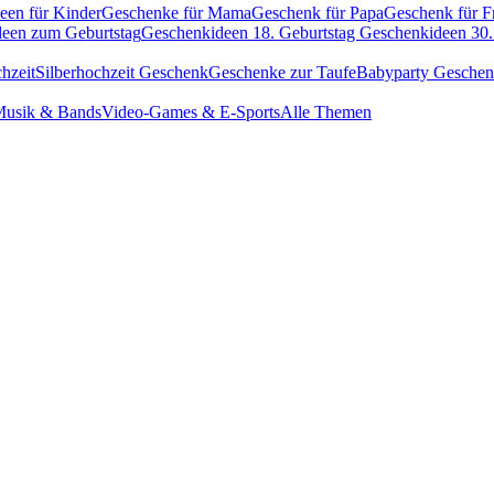
een für Kinder
Geschenke für Mama
Geschenk für Papa
Geschenk für F
een zum Geburtstag
Geschenkideen 18. Geburtstag
Geschenkideen 30.
hzeit
Silberhochzeit Geschenk
Geschenke zur Taufe
Babyparty Gesche
usik & Bands
Video-Games & E-Sports
Alle Themen