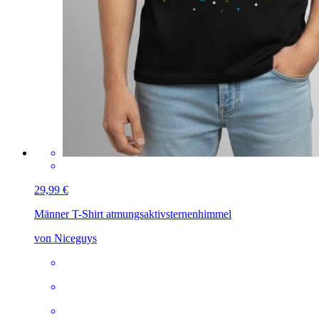
29,99 €
Männer T-Shirt atmungsaktiv
sternenhimmel
von Niceguys