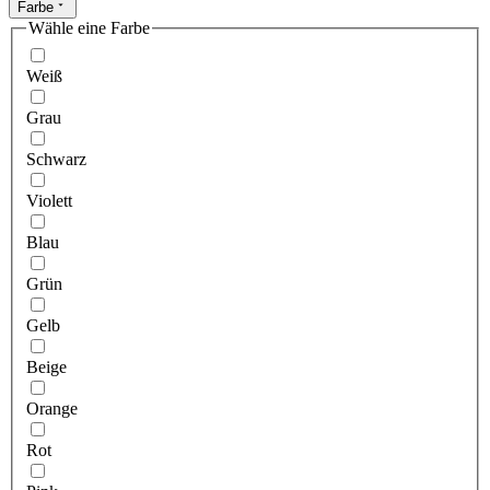
Farbe
Wähle eine Farbe
Weiß
Grau
Schwarz
Violett
Blau
Grün
Gelb
Beige
Orange
Rot