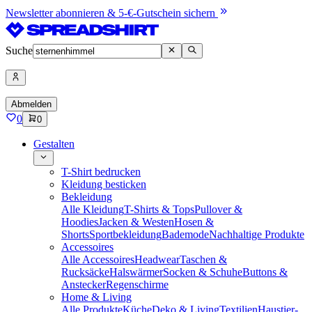
Newsletter abonnieren & 5-€-Gutschein sichern
Suche
Abmelden
0
0
Gestalten
T-Shirt bedrucken
Kleidung besticken
Bekleidung
Alle Kleidung
T-Shirts & Tops
Pullover &
Hoodies
Jacken & Westen
Hosen &
Shorts
Sportbekleidung
Bademode
Nachhaltige Produkte
Accessoires
Alle Accessoires
Headwear
Taschen &
Rucksäcke
Halswärmer
Socken & Schuhe
Buttons &
Anstecker
Regenschirme
Home & Living
Alle Produkte
Küche
Deko & Living
Textilien
Haustier-