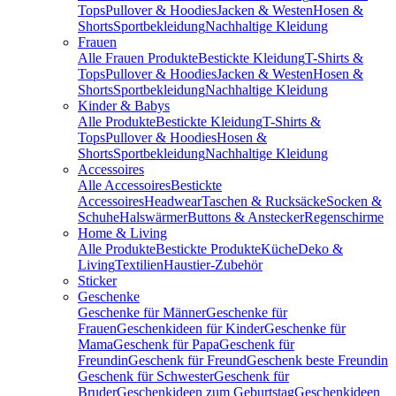
Tops
Pullover & Hoodies
Jacken & Westen
Hosen &
Shorts
Sportbekleidung
Nachhaltige Kleidung
Frauen
Alle Frauen Produkte
Bestickte Kleidung
T-Shirts &
Tops
Pullover & Hoodies
Jacken & Westen
Hosen &
Shorts
Sportbekleidung
Nachhaltige Kleidung
Kinder & Babys
Alle Produkte
Bestickte Kleidung
T-Shirts &
Tops
Pullover & Hoodies
Hosen &
Shorts
Sportbekleidung
Nachhaltige Kleidung
Accessoires
Alle Accessoires
Bestickte
Accessoires
Headwear
Taschen & Rucksäcke
Socken &
Schuhe
Halswärmer
Buttons & Anstecker
Regenschirme
Home & Living
Alle Produkte
Bestickte Produkte
Küche
Deko &
Living
Textilien
Haustier-Zubehör
Sticker
Geschenke
Geschenke für Männer
Geschenke für
Frauen
Geschenkideen für Kinder
Geschenke für
Mama
Geschenk für Papa
Geschenk für
Freundin
Geschenk für Freund
Geschenk beste Freundin
Geschenk für Schwester
Geschenk für
Bruder
Geschenkideen zum Geburtstag
Geschenkideen