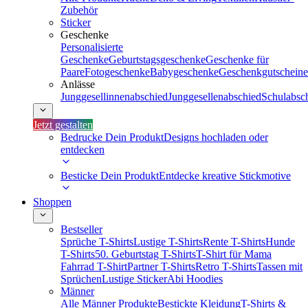
Zubehör
Sticker
Geschenke
Personalisierte
Geschenke
Geburtstagsgeschenke
Geschenke für
Paare
Fotogeschenke
Babygeschenke
Geschenkgutscheine
Anlässe
Junggesellinnenabschied
Junggesellenabschied
Schulabsc
Jetzt gestalten
Bedrucke Dein Produkt
Designs hochladen oder
entdecken
Besticke Dein Produkt
Entdecke kreative Stickmotive
Shoppen
Bestseller
Sprüche T-Shirts
Lustige T-Shirts
Rente T-Shirts
Hunde
T-Shirts
50. Geburtstag T-Shirts
T-Shirt für Mama
Fahrrad T-Shirt
Partner T-Shirts
Retro T-Shirts
Tassen mit
Sprüchen
Lustige Sticker
Abi Hoodies
Männer
Alle Männer Produkte
Bestickte Kleidung
T-Shirts &