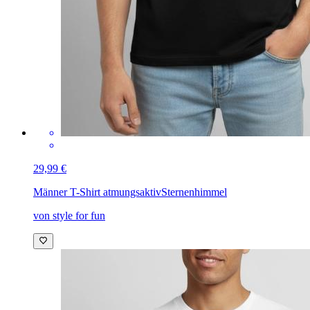
29,99 €
Männer T-Shirt atmungsaktiv
Sternenhimmel
von style for fun