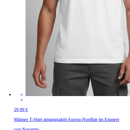
29,99 €
Männer T-Shirt atmungsaktiv
Aurora-Nordbär im Eismeer
von Noventra