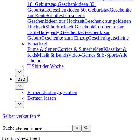
18. Geburtstag
Geschenkideen 30.
Geburtstag
Geschenkideen 50. Geburtstag
Geschenke
zur Rente
Richtfest Geschenk
Geschenkideen zur Hochzeit
Geschenk zur goldenen
Hochzeit
Silberhochzeit Geschenk
Geschenke zur
Taufe
Babyparty Geschenke
Geschenk zur
Geburt
Geschenke zum Einzug
Geschenkgutscheine
Fanartikel
Filme & Serien
Comics & Superhelden
Klassiker &
Kids
Musik & Bands
Video-Games & E-Sports
Alle
Themen
T-Shirt der Woche
B2B
Firmenkleidung gestalten
Beraten lassen
Selber verkaufen
Suche