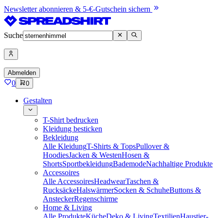
Newsletter abonnieren & 5-€-Gutschein sichern
Suche
Abmelden
0
0
Gestalten
T-Shirt bedrucken
Kleidung besticken
Bekleidung
Alle Kleidung
T-Shirts & Tops
Pullover &
Hoodies
Jacken & Westen
Hosen &
Shorts
Sportbekleidung
Bademode
Nachhaltige Produkte
Accessoires
Alle Accessoires
Headwear
Taschen &
Rucksäcke
Halswärmer
Socken & Schuhe
Buttons &
Anstecker
Regenschirme
Home & Living
Alle Produkte
Küche
Deko & Living
Textilien
Haustier-