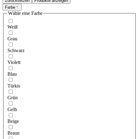
Zurücksetzen
Produkte anzeigen
Farbe
Wähle eine Farbe
Weiß
Grau
Schwarz
Violett
Blau
Türkis
Grün
Gelb
Beige
Braun