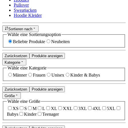
Pullover
Sweatjacken
Hoodie Kleider
Sortieren nach
Wähle eine Sortierungsoption
Beliebte Produkte
Neuheiten
Zurücksetzen
Produkte anzeigen
Kategorie
Wähle eine Kategorie
Männer
Frauen
Unisex
Kinder & Babys
Zurücksetzen
Produkte anzeigen
Größe
Wähle eine Größe
XS
S
M
L
XL
XXL
3XL
4XL
5XL
Babys
Kinder
Teenager