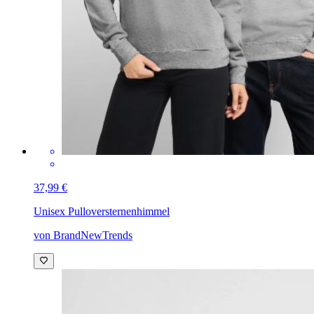
37,99 €
Unisex Pullover
sternenhimmel
von BrandNewTrends