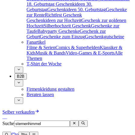
18. Geburtstag
Geschenkideen 30.
Geburtstag
Geschenkideen 50. Geburtstag
Geschenke
zur Rente
Richtfest Geschenk
Geschenkideen zur Hochzeit
Geschenk zur goldenen
Hochzeit
Silberhochzeit Geschenk
Geschenke zur
Taufe
Babyparty Geschenke
Geschenk zur
Geburt
Geschenke zum Einzug
Geschenkgutscheine
Fanartikel
Filme & Serien
Comics & Superhelden
Klassiker &
Kids
Musik & Bands
Video-Games & E-Sports
Alle
Themen
T-Shirt der Woche
B2B
Firmenkleidung gestalten
Beraten lassen
Selber verkaufen
Suche