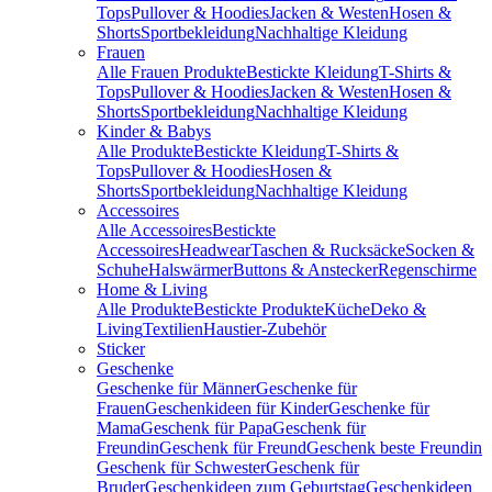
Tops
Pullover & Hoodies
Jacken & Westen
Hosen &
Shorts
Sportbekleidung
Nachhaltige Kleidung
Frauen
Alle Frauen Produkte
Bestickte Kleidung
T-Shirts &
Tops
Pullover & Hoodies
Jacken & Westen
Hosen &
Shorts
Sportbekleidung
Nachhaltige Kleidung
Kinder & Babys
Alle Produkte
Bestickte Kleidung
T-Shirts &
Tops
Pullover & Hoodies
Hosen &
Shorts
Sportbekleidung
Nachhaltige Kleidung
Accessoires
Alle Accessoires
Bestickte
Accessoires
Headwear
Taschen & Rucksäcke
Socken &
Schuhe
Halswärmer
Buttons & Anstecker
Regenschirme
Home & Living
Alle Produkte
Bestickte Produkte
Küche
Deko &
Living
Textilien
Haustier-Zubehör
Sticker
Geschenke
Geschenke für Männer
Geschenke für
Frauen
Geschenkideen für Kinder
Geschenke für
Mama
Geschenk für Papa
Geschenk für
Freundin
Geschenk für Freund
Geschenk beste Freundin
Geschenk für Schwester
Geschenk für
Bruder
Geschenkideen zum Geburtstag
Geschenkideen