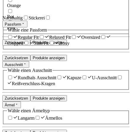
Orange
Rot
Nachhaltig
Stickerei
Passform
Pink
Wähle eine Passform
Regular Fit
Relaxed Fit
Oversized
Zurücksetzen
Produkte anzeigen
Cropped
Slim Fit
Boxy
Zurücksetzen
Produkte anzeigen
Ausschnitt
Wähle einen Ausschnitt
Rundhals Ausschnitt
Kapuze
U-Ausschnitt
Reißverschluss-Kragen
Zurücksetzen
Produkte anzeigen
Ärmel
Wähle einen Ärmeltyp
Langarm
Ärmellos