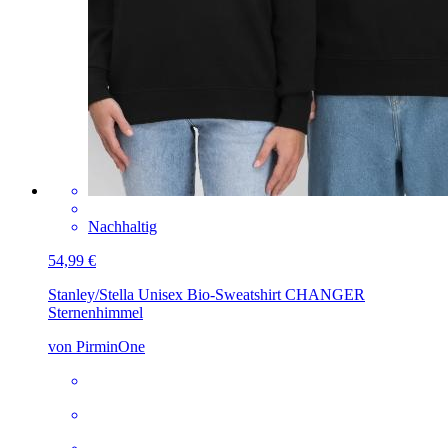
Nachhaltig
54,99 €
Stanley/Stella Unisex Bio-Sweatshirt CHANGER
Sternenhimmel
von PirminOne