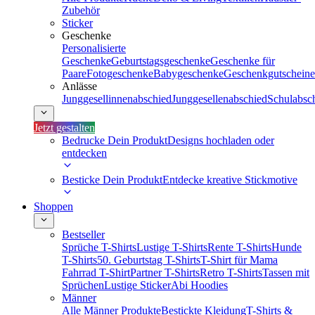
Zubehör
Sticker
Geschenke
Personalisierte
Geschenke
Geburtstagsgeschenke
Geschenke für
Paare
Fotogeschenke
Babygeschenke
Geschenkgutscheine
Anlässe
Junggesellinnenabschied
Junggesellenabschied
Schulabsc
Jetzt gestalten
Bedrucke Dein Produkt
Designs hochladen oder
entdecken
Besticke Dein Produkt
Entdecke kreative Stickmotive
Shoppen
Bestseller
Sprüche T-Shirts
Lustige T-Shirts
Rente T-Shirts
Hunde
T-Shirts
50. Geburtstag T-Shirts
T-Shirt für Mama
Fahrrad T-Shirt
Partner T-Shirts
Retro T-Shirts
Tassen mit
Sprüchen
Lustige Sticker
Abi Hoodies
Männer
Alle Männer Produkte
Bestickte Kleidung
T-Shirts &