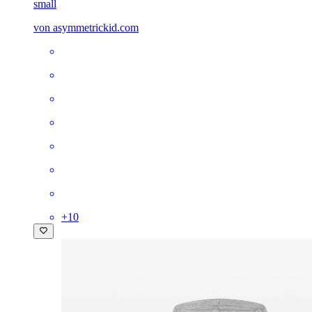
small
von asymmetrickid.com
+
10