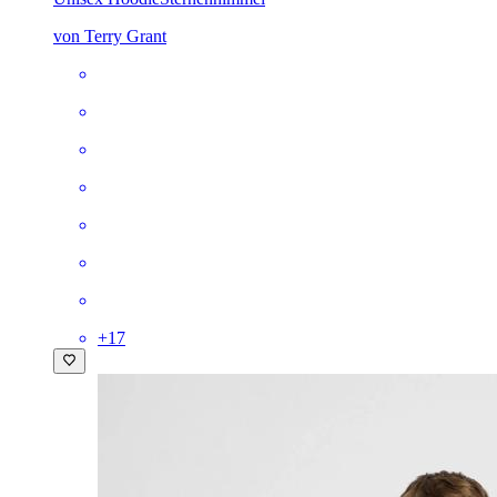
von Terry Grant
+
17