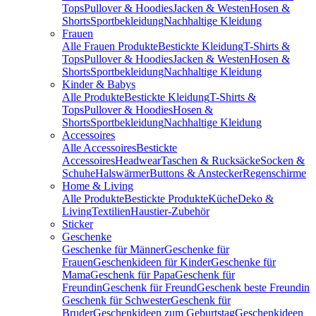
Tops
Pullover & Hoodies
Jacken & Westen
Hosen &
Shorts
Sportbekleidung
Nachhaltige Kleidung
Frauen
Alle Frauen Produkte
Bestickte Kleidung
T-Shirts &
Tops
Pullover & Hoodies
Jacken & Westen
Hosen &
Shorts
Sportbekleidung
Nachhaltige Kleidung
Kinder & Babys
Alle Produkte
Bestickte Kleidung
T-Shirts &
Tops
Pullover & Hoodies
Hosen &
Shorts
Sportbekleidung
Nachhaltige Kleidung
Accessoires
Alle Accessoires
Bestickte
Accessoires
Headwear
Taschen & Rucksäcke
Socken &
Schuhe
Halswärmer
Buttons & Anstecker
Regenschirme
Home & Living
Alle Produkte
Bestickte Produkte
Küche
Deko &
Living
Textilien
Haustier-Zubehör
Sticker
Geschenke
Geschenke für Männer
Geschenke für
Frauen
Geschenkideen für Kinder
Geschenke für
Mama
Geschenk für Papa
Geschenk für
Freundin
Geschenk für Freund
Geschenk beste Freundin
Geschenk für Schwester
Geschenk für
Bruder
Geschenkideen zum Geburtstag
Geschenkideen