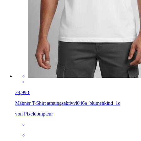
29,99 €
Männer T-Shirt atmungsaktiv
vl046a_blumenkind_1c
von Pixeldompteur