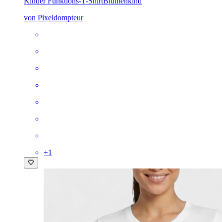
Kinder Funktions-T-Shirt
Blumenkind
von Pixeldompteur
+
1