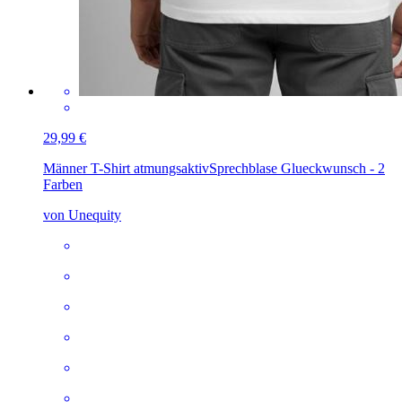
29,99 €
Männer T-Shirt atmungsaktiv
Sprechblase Glueckwunsch - 2
Farben
von Unequity