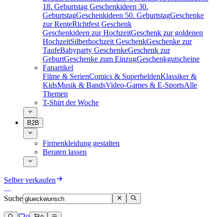
18. Geburtstag
Geschenkideen 30.
Geburtstag
Geschenkideen 50. Geburtstag
Geschenke
zur Rente
Richtfest Geschenk
Geschenkideen zur Hochzeit
Geschenk zur goldenen
Hochzeit
Silberhochzeit Geschenk
Geschenke zur
Taufe
Babyparty Geschenke
Geschenk zur
Geburt
Geschenke zum Einzug
Geschenkgutscheine
Fanartikel
Filme & Serien
Comics & Superhelden
Klassiker &
Kids
Musik & Bands
Video-Games & E-Sports
Alle
Themen
T-Shirt der Woche
B2B
Firmenkleidung gestalten
Beraten lassen
Selber verkaufen
Suche