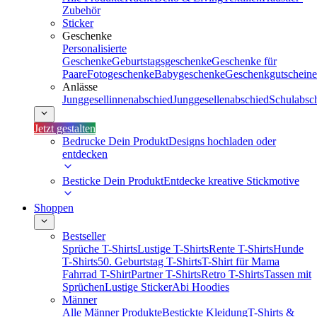
Zubehör
Sticker
Geschenke
Personalisierte
Geschenke
Geburtstagsgeschenke
Geschenke für
Paare
Fotogeschenke
Babygeschenke
Geschenkgutscheine
Anlässe
Junggesellinnenabschied
Junggesellenabschied
Schulabsc
Jetzt gestalten
Bedrucke Dein Produkt
Designs hochladen oder
entdecken
Besticke Dein Produkt
Entdecke kreative Stickmotive
Shoppen
Bestseller
Sprüche T-Shirts
Lustige T-Shirts
Rente T-Shirts
Hunde
T-Shirts
50. Geburtstag T-Shirts
T-Shirt für Mama
Fahrrad T-Shirt
Partner T-Shirts
Retro T-Shirts
Tassen mit
Sprüchen
Lustige Sticker
Abi Hoodies
Männer
Alle Männer Produkte
Bestickte Kleidung
T-Shirts &