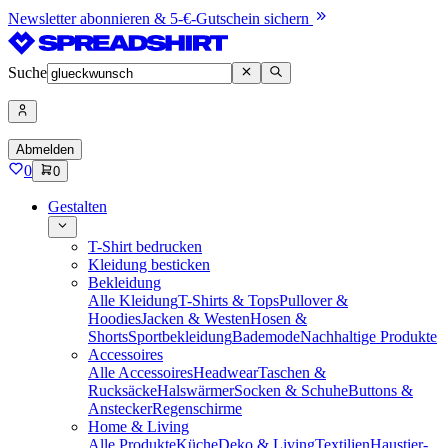
Newsletter abonnieren & 5-€-Gutschein sichern
Suche
Abmelden
0
0
Gestalten
T-Shirt bedrucken
Kleidung besticken
Bekleidung
Alle Kleidung
T-Shirts & Tops
Pullover &
Hoodies
Jacken & Westen
Hosen &
Shorts
Sportbekleidung
Bademode
Nachhaltige Produkte
Accessoires
Alle Accessoires
Headwear
Taschen &
Rucksäcke
Halswärmer
Socken & Schuhe
Buttons &
Anstecker
Regenschirme
Home & Living
Alle Produkte
Küche
Deko & Living
Textilien
Haustier-