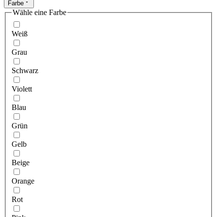
Farbe
Wähle eine Farbe
Weiß
Grau
Schwarz
Violett
Blau
Grün
Gelb
Beige
Orange
Rot