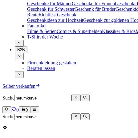
Geschenke für Männer
Geschenke für Frauen
Geschenkid
Geschenk für Schwester
Geschenk für Bruder
Geschenkid
Rente
Richtfest Geschenk
Geschenkideen zur Hochzeit
Geschenk zur goldenen Hoc
Fanartikel
Filme & Serien
Comics & Superhelden
Klassiker & Kids
M
T-Shirt der Woche
B2B
Firmenkleidung gestalten
Beraten lassen
Selber verkaufen
Suche
0
0
Suche