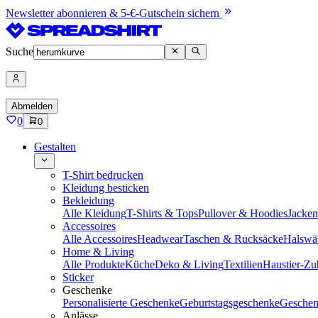
Newsletter abonnieren & 5-€-Gutschein sichern
Suche
Abmelden
0
0
Gestalten
T-Shirt bedrucken
Kleidung besticken
Bekleidung
Alle Kleidung
T-Shirts & Tops
Pullover & Hoodies
Jacke
Accessoires
Alle Accessoires
Headwear
Taschen & Rucksäcke
Halswä
Home & Living
Alle Produkte
Küche
Deko & Living
Textilien
Haustier-Zu
Sticker
Geschenke
Personalisierte Geschenke
Geburtstagsgeschenke
Geschen
Anlässe