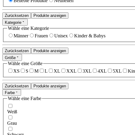
Beliebte Produkte
Neuheiten
Zurücksetzen
Produkte anzeigen
Kategorie
Wähle eine Kategorie
Männer
Frauen
Unisex
Kinder & Babys
Zurücksetzen
Produkte anzeigen
Größe
Wähle eine Größe
XS
S
M
L
XL
XXL
3XL
4XL
5XL
Kin
Zurücksetzen
Produkte anzeigen
Farbe
Wähle eine Farbe
Weiß
Grau
Schwarz