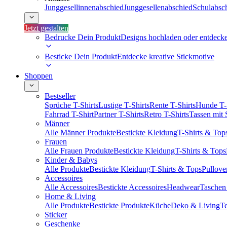
Junggesellinnenabschied
Junggesellenabschied
Schulabsc
Jetzt gestalten
Bedrucke Dein Produkt
Designs hochladen oder entdeck
Besticke Dein Produkt
Entdecke kreative Stickmotive
Shoppen
Bestseller
Sprüche T-Shirts
Lustige T-Shirts
Rente T-Shirts
Hunde T-
Fahrrad T-Shirt
Partner T-Shirts
Retro T-Shirts
Tassen mit
Männer
Alle Männer Produkte
Bestickte Kleidung
T-Shirts & Top
Frauen
Alle Frauen Produkte
Bestickte Kleidung
T-Shirts & Tops
Kinder & Babys
Alle Produkte
Bestickte Kleidung
T-Shirts & Tops
Pullove
Accessoires
Alle Accessoires
Bestickte Accessoires
Headwear
Taschen
Home & Living
Alle Produkte
Bestickte Produkte
Küche
Deko & Living
Te
Sticker
Geschenke