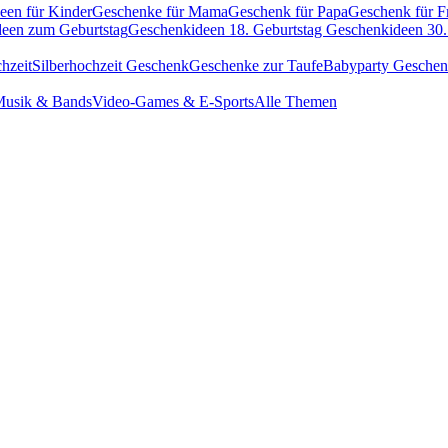
een für Kinder
Geschenke für Mama
Geschenk für Papa
Geschenk für F
een zum Geburtstag
Geschenkideen 18. Geburtstag
Geschenkideen 30.
hzeit
Silberhochzeit Geschenk
Geschenke zur Taufe
Babyparty Gesche
usik & Bands
Video-Games & E-Sports
Alle Themen