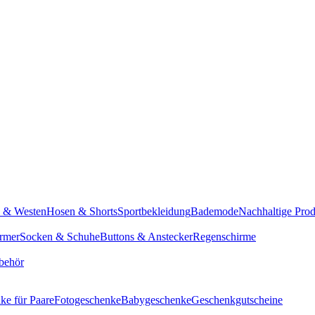
n & Westen
Hosen & Shorts
Sportbekleidung
Bademode
Nachhaltige Pro
rmer
Socken & Schuhe
Buttons & Anstecker
Regenschirme
behör
ke für Paare
Fotogeschenke
Babygeschenke
Geschenkgutscheine