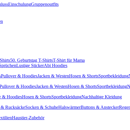
hluss
Einschulung
Gruppenoutfits
en
Shirts
50. Geburtstag T-Shirts
T-Shirt für Mama
 Sprüchen
Lustige Sticker
Abi Hoodies
s
Pullover & Hoodies
Jacken & Westen
Hosen & Shorts
Sportbekleidung
Pullover & Hoodies
Jacken & Westen
Hosen & Shorts
Sportbekleidung
N
r & Hoodies
Hosen & Shorts
Sportbekleidung
Nachhaltige Kleidung
 & Rucksäcke
Socken & Schuhe
Halswärmer
Buttons & Anstecker
Regen
xtilien
Haustier-Zubehör