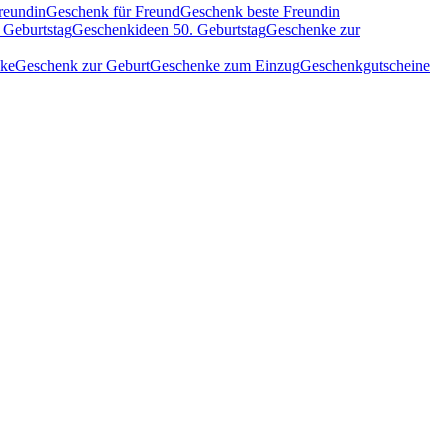
reundin
Geschenk für Freund
Geschenk beste Freundin
 Geburtstag
Geschenkideen 50. Geburtstag
Geschenke zur
nke
Geschenk zur Geburt
Geschenke zum Einzug
Geschenkgutscheine