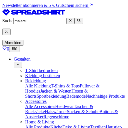
Newsletter abonnieren & 5-€-Gutschein sichern
Suche
Abmelden
0
0
Gestalten
T-Shirt bedrucken
Kleidung besticken
Bekleidung
Alle Kleidung
T-Shirts & Tops
Pullover &
Hoodies
Jacken & Westen
Hosen &
Shorts
Sportbekleidung
Bademode
Nachhaltige Produkte
Accessoires
Alle Accessoires
Headwear
Taschen &
Rucksäcke
Halswärmer
Socken & Schuhe
Buttons &
Anstecker
Regenschirme
Home & Living
Alle Produkte
Küche
Deko & Living
Textilien
Haustier-