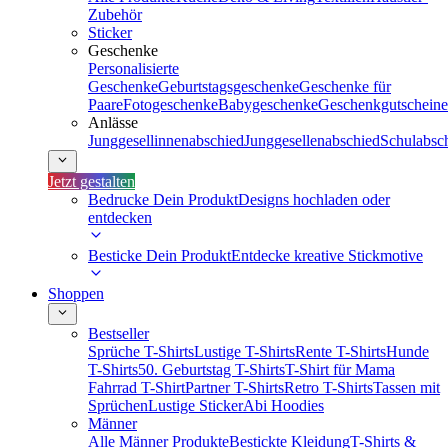
Zubehör
Sticker
Geschenke
Personalisierte
Geschenke
Geburtstagsgeschenke
Geschenke für
Paare
Fotogeschenke
Babygeschenke
Geschenkgutscheine
Anlässe
Junggesellinnenabschied
Junggesellenabschied
Schulabsc
Jetzt gestalten
Bedrucke Dein Produkt
Designs hochladen oder
entdecken
Besticke Dein Produkt
Entdecke kreative Stickmotive
Shoppen
Bestseller
Sprüche T-Shirts
Lustige T-Shirts
Rente T-Shirts
Hunde
T-Shirts
50. Geburtstag T-Shirts
T-Shirt für Mama
Fahrrad T-Shirt
Partner T-Shirts
Retro T-Shirts
Tassen mit
Sprüchen
Lustige Sticker
Abi Hoodies
Männer
Alle Männer Produkte
Bestickte Kleidung
T-Shirts &