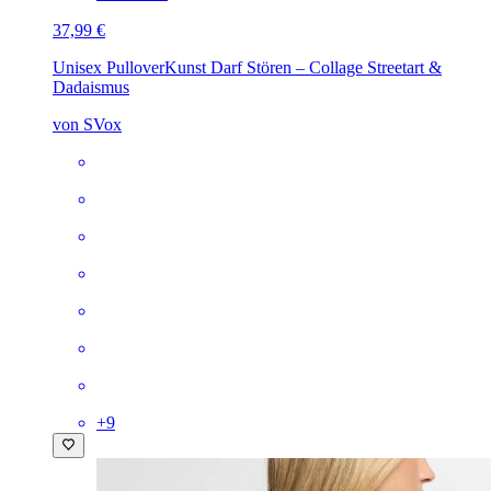
37,99 €
Unisex Pullover
Kunst Darf Stören – Collage Streetart &
Dadaismus
von SVox
+
9