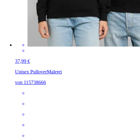
37,99 €
Unisex Pullover
Malerei
von 115738666