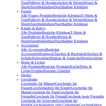
Tops
Pullover & Hoodies
Jacken & Westen
Hosen &
Shorts
Sportbekleidung
Nachhaltige Kleidung
Frauen
Alle Frauen Produkte
Bestickte Kleidung
T-Shirts &
Tops
Pullover & Hoodies
Jacken & Westen
Hosen &
Shorts
Sportbekleidung
Nachhaltige Kleidung
Kinder & Babys
Alle Produkte
Bestickte Kleidung
T-Shirts &
Tops
Pullover & Hoodies
Hosen &
Shorts
Sportbekleidung
Nachhaltige Kleidung
Accessoires
Alle Accessoires
Bestickte
Accessoires
Headwear
Taschen & Rucksäcke
Socken &
Schuhe
Halswärmer
Buttons & Anstecker
Regenschirme
Home & Living
Alle Produkte
Bestickte Produkte
Küche
Deko &
Living
Textilien
Haustier-Zubehör
Sticker
Geschenke
Geschenke für Männer
Geschenke für
Frauen
Geschenkideen für Kinder
Geschenke für
Mama
Geschenk für Papa
Geschenk für
Freundin
Geschenk für Freund
Geschenk beste Freundin
Geschenk für Schwester
Geschenk für
Bruder
Geschenkideen zum Geburtstag
Geschenkideen