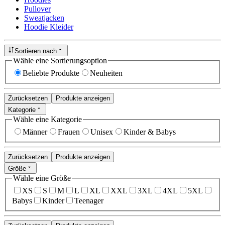
Pullover
Sweatjacken
Hoodie Kleider
Sortieren nach
Wähle eine Sortierungsoption
Beliebte Produkte
Neuheiten
Zurücksetzen
Produkte anzeigen
Kategorie
Wähle eine Kategorie
Männer
Frauen
Unisex
Kinder & Babys
Zurücksetzen
Produkte anzeigen
Größe
Wähle eine Größe
XS
S
M
L
XL
XXL
3XL
4XL
5XL
Babys
Kinder
Teenager