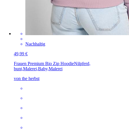
Nachhaltig
49,99 €
Frauen Premium Bio Zip Hoodie
Nilpferd,
bunt,Malerei,Baby,Malerei
von the herbst