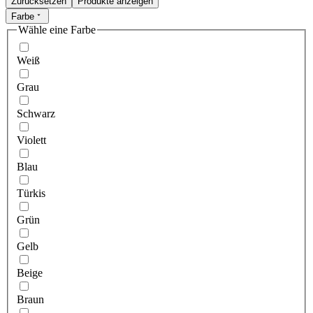
Zurücksetzen
Produkte anzeigen
Farbe
Wähle eine Farbe
Weiß
Grau
Schwarz
Violett
Blau
Türkis
Grün
Gelb
Beige
Braun