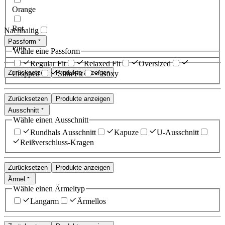
Orange
Rot
Nachhaltig
Passform
Pink
Wähle eine Passform
Regular Fit
Relaxed Fit
Oversized
Zurücksetzen
Produkte anzeigen
Cropped
Slim Fit
Boxy
Zurücksetzen
Produkte anzeigen
Ausschnitt
Wähle einen Ausschnitt
Rundhals Ausschnitt
Kapuze
U-Ausschnitt
Reißverschluss-Kragen
Zurücksetzen
Produkte anzeigen
Ärmel
Wähle einen Ärmeltyp
Langarm
Ärmellos