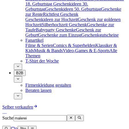
18. Geburtstag
Geschenkideen 30.
Geburtstag
Geschenkideen 50. Geburtstag
Geschenke
zur Rente
Richtfest Geschenk
Geschenkideen zur Hochzeit
Geschenk zur goldenen
Hochzeit
Silberhochzeit Geschenk
Geschenke zur
Taufe
Babyparty Geschenke
Geschenk zur
Geburt
Geschenke zum Einzug
Geschenkgutscheine
Fanartikel
Filme & Serien
Comics & Superhelden
Klassiker &
Kids
Musik & Bands
Video-Games & E-Sports
Alle
Themen
T-Shirt der Woche
B2B
Firmenkleidung gestalten
Beraten lassen
Selber verkaufen
Suche