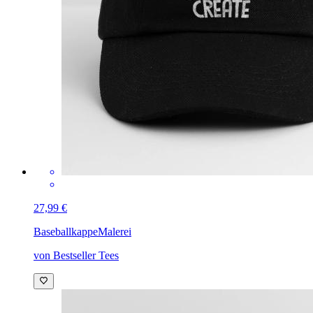
27,99 €
Baseballkappe
Malerei
von Bestseller Tees