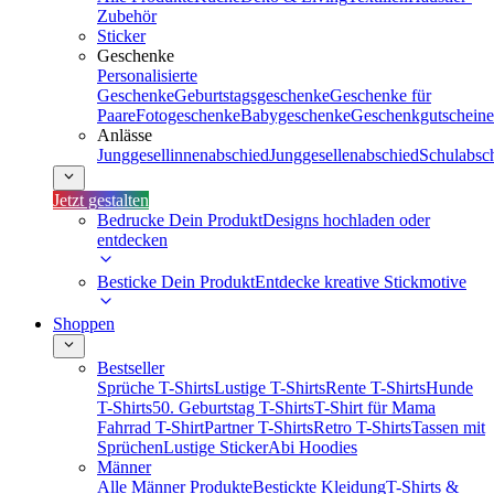
Zubehör
Sticker
Geschenke
Personalisierte
Geschenke
Geburtstagsgeschenke
Geschenke für
Paare
Fotogeschenke
Babygeschenke
Geschenkgutscheine
Anlässe
Junggesellinnenabschied
Junggesellenabschied
Schulabsc
Jetzt gestalten
Bedrucke Dein Produkt
Designs hochladen oder
entdecken
Besticke Dein Produkt
Entdecke kreative Stickmotive
Shoppen
Bestseller
Sprüche T-Shirts
Lustige T-Shirts
Rente T-Shirts
Hunde
T-Shirts
50. Geburtstag T-Shirts
T-Shirt für Mama
Fahrrad T-Shirt
Partner T-Shirts
Retro T-Shirts
Tassen mit
Sprüchen
Lustige Sticker
Abi Hoodies
Männer
Alle Männer Produkte
Bestickte Kleidung
T-Shirts &