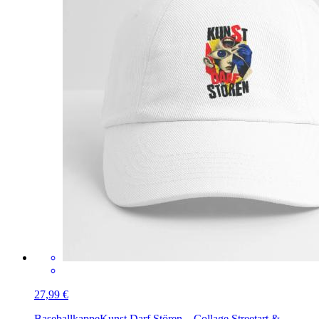
27,99 €
Baseballkappe
Kunst Darf Stören – Collage Streetart &