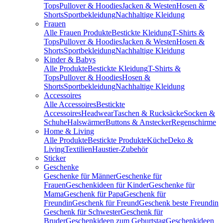
Tops
Pullover & Hoodies
Jacken & Westen
Hosen &
Shorts
Sportbekleidung
Nachhaltige Kleidung
Frauen
Alle Frauen Produkte
Bestickte Kleidung
T-Shirts &
Tops
Pullover & Hoodies
Jacken & Westen
Hosen &
Shorts
Sportbekleidung
Nachhaltige Kleidung
Kinder & Babys
Alle Produkte
Bestickte Kleidung
T-Shirts &
Tops
Pullover & Hoodies
Hosen &
Shorts
Sportbekleidung
Nachhaltige Kleidung
Accessoires
Alle Accessoires
Bestickte
Accessoires
Headwear
Taschen & Rucksäcke
Socken &
Schuhe
Halswärmer
Buttons & Anstecker
Regenschirme
Home & Living
Alle Produkte
Bestickte Produkte
Küche
Deko &
Living
Textilien
Haustier-Zubehör
Sticker
Geschenke
Geschenke für Männer
Geschenke für
Frauen
Geschenkideen für Kinder
Geschenke für
Mama
Geschenk für Papa
Geschenk für
Freundin
Geschenk für Freund
Geschenk beste Freundin
Geschenk für Schwester
Geschenk für
Bruder
Geschenkideen zum Geburtstag
Geschenkideen