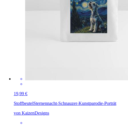
19,99 €
Stoffbeutel
Sternennacht-Schnauzer-Kunstparodie-Porträt
von KaizenDesigns