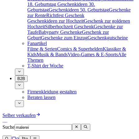
18. Geburtstag
Geschenkideen 30.
Geburtstag
Geschenkideen 50. Geburtstag
Geschenke
zur Rente
Richtfest Geschenk
Geschenkideen zur Hochzeit
Geschenk zur goldenen
Hochzeit
Silberhochzeit Geschenk
Geschenke zur
Taufe
Babyparty Geschenke
Geschenk zur
Geburt
Geschenke zum Einzug
Geschenkgutscheine
Fanartikel
Filme & Serien
Comics & Superhelden
Klassiker &
Kids
Musik & Bands
Video-Games & E-Sports
Alle
Themen
T-Shirt der Woche
B2B
Firmenkleidung gestalten
Beraten lassen
Selber verkaufen
Suche