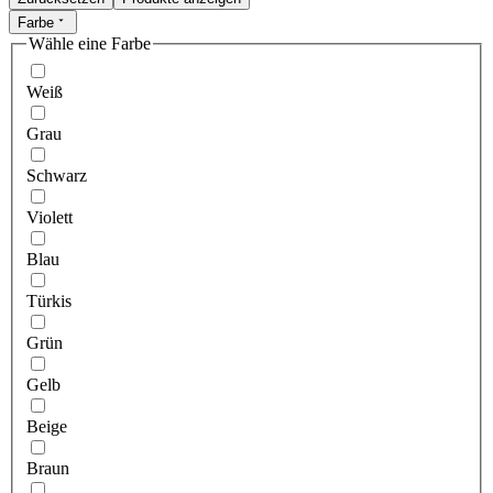
Farbe
Wähle eine Farbe
Weiß
Grau
Schwarz
Violett
Blau
Türkis
Grün
Gelb
Beige
Braun