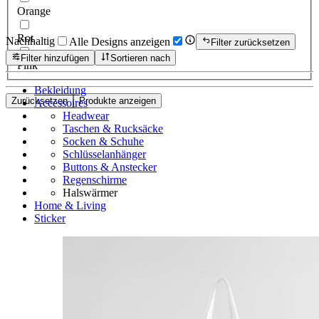
Orange
Rot
Nachhaltig
Alle Designs anzeigen
Filter zurücksetzen
Filter hinzufügen
Sortieren nach
Pink
Bekleidung
Zurücksetzen
Produkte anzeigen
Accessoires
Headwear
Taschen & Rucksäcke
Socken & Schuhe
Schlüsselanhänger
Buttons & Anstecker
Regenschirme
Halswärmer
Home & Living
Sticker