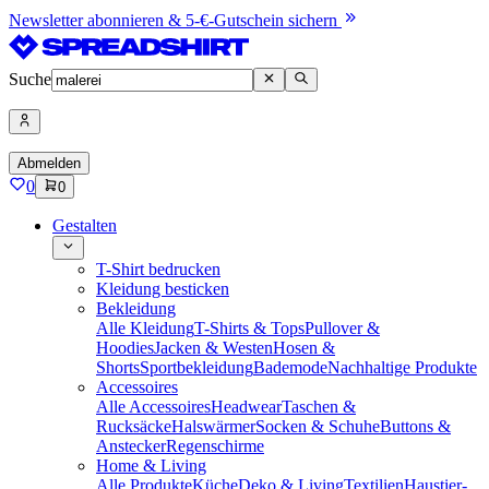
Newsletter abonnieren & 5-€-Gutschein sichern
Suche
Abmelden
0
0
Gestalten
T-Shirt bedrucken
Kleidung besticken
Bekleidung
Alle Kleidung
T-Shirts & Tops
Pullover &
Hoodies
Jacken & Westen
Hosen &
Shorts
Sportbekleidung
Bademode
Nachhaltige Produkte
Accessoires
Alle Accessoires
Headwear
Taschen &
Rucksäcke
Halswärmer
Socken & Schuhe
Buttons &
Anstecker
Regenschirme
Home & Living
Alle Produkte
Küche
Deko & Living
Textilien
Haustier-