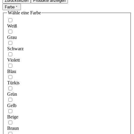
Zurücksetzen
Produkte anzeigen
Farbe
Wähle eine Farbe
Weiß
Grau
Schwarz
Violett
Blau
Türkis
Grün
Gelb
Beige
Braun