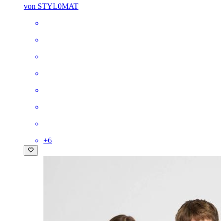
von STYL0MAT
+
6