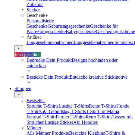
Zubehör
Sticker
Geschenke
Personalisierte
Geschenke
Geburtstagsgeschenke
Geschenke für
Paare
Fotogeschenke
Babygeschenke
Geschenkgutscheine
Anlässe
Junggesellinnenabschied
Junggesellenabschied
Schulabsc
Jetzt gestalten
Bedrucke Dein Produkt
Designs hochladen oder
entdecken
Besticke Dein Produkt
Entdecke kreative Stickmotive
Shoppen
Bestseller
Sprüche T-Shirts
Lustige T-Shirts
Rente T-Shirts
Hunde
T-Shirts
50. Geburtstag T-Shirts
T-Shirt für Mama
Fahrrad T-Shirt
Partner T-Shirts
Retro T-Shirts
Tassen mit
Sprüchen
Lustige Sticker
Abi Hoodies
Männer
Alle Männer Produkte
Bestickte Kleidung
T-Shirts &