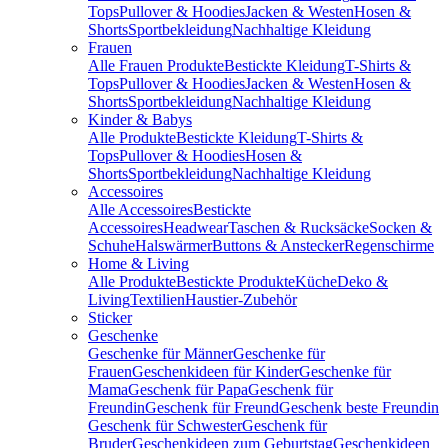
Tops
Pullover & Hoodies
Jacken & Westen
Hosen &
Shorts
Sportbekleidung
Nachhaltige Kleidung
Frauen
Alle Frauen Produkte
Bestickte Kleidung
T-Shirts &
Tops
Pullover & Hoodies
Jacken & Westen
Hosen &
Shorts
Sportbekleidung
Nachhaltige Kleidung
Kinder & Babys
Alle Produkte
Bestickte Kleidung
T-Shirts &
Tops
Pullover & Hoodies
Hosen &
Shorts
Sportbekleidung
Nachhaltige Kleidung
Accessoires
Alle Accessoires
Bestickte
Accessoires
Headwear
Taschen & Rucksäcke
Socken &
Schuhe
Halswärmer
Buttons & Anstecker
Regenschirme
Home & Living
Alle Produkte
Bestickte Produkte
Küche
Deko &
Living
Textilien
Haustier-Zubehör
Sticker
Geschenke
Geschenke für Männer
Geschenke für
Frauen
Geschenkideen für Kinder
Geschenke für
Mama
Geschenk für Papa
Geschenk für
Freundin
Geschenk für Freund
Geschenk beste Freundin
Geschenk für Schwester
Geschenk für
Bruder
Geschenkideen zum Geburtstag
Geschenkideen