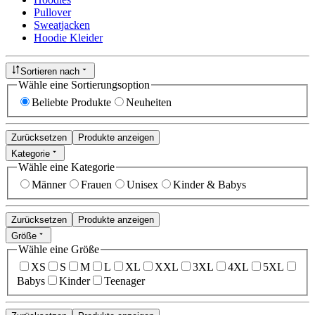
Pullover
Sweatjacken
Hoodie Kleider
Sortieren nach
Wähle eine Sortierungsoption
Beliebte Produkte
Neuheiten
Zurücksetzen
Produkte anzeigen
Kategorie
Wähle eine Kategorie
Männer
Frauen
Unisex
Kinder & Babys
Zurücksetzen
Produkte anzeigen
Größe
Wähle eine Größe
XS
S
M
L
XL
XXL
3XL
4XL
5XL
Babys
Kinder
Teenager