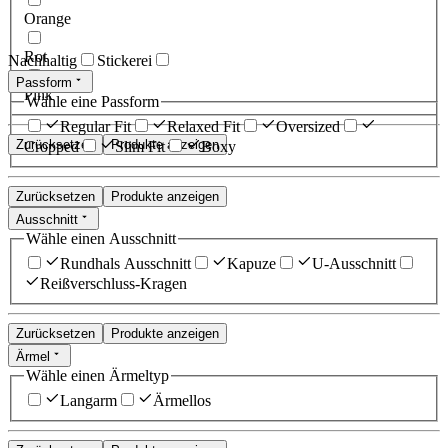
Orange
Rot
Nachhaltig
Stickerei
Passform
Pink
Wähle eine Passform
Regular Fit
Relaxed Fit
Oversized
Zurücksetzen
Produkte anzeigen
Cropped
Slim Fit
Boxy
Zurücksetzen
Produkte anzeigen
Ausschnitt
Wähle einen Ausschnitt
Rundhals Ausschnitt
Kapuze
U-Ausschnitt
Reißverschluss-Kragen
Zurücksetzen
Produkte anzeigen
Ärmel
Wähle einen Ärmeltyp
Langarm
Ärmellos