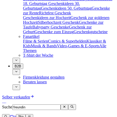
18. Geburtstag
Geschenkideen 30.
Geburtstag
Geschenkideen 50. Geburtstag
Geschenke
zur Rente
Richtfest Geschenk
Geschenkideen zur Hochzeit
Geschenk zur goldenen
Hochzeit
Silberhochzeit Geschenk
Geschenke zur
Taufe
Babyparty Geschenke
Geschenk zur
Geburt
Geschenke zum Einzug
Geschenkgutscheine
Fanartikel
Filme & Serien
Comics & Superhelden
Klassiker &
Kids
Musik & Bands
Video-Games & E-Sports
Alle
Themen
T-Shirt der Woche
B2B
Firmenkleidung gestalten
Beraten lassen
Selber verkaufen
Suche