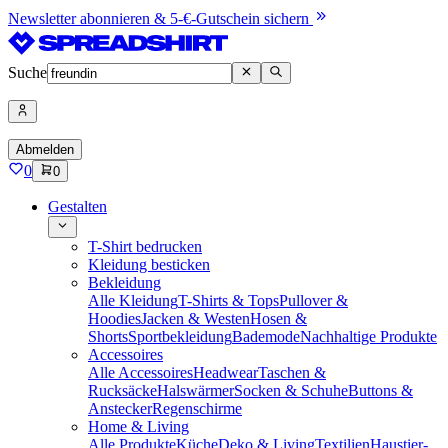
Newsletter abonnieren & 5-€-Gutschein sichern
Suche
Abmelden
0
0
Gestalten
T-Shirt bedrucken
Kleidung besticken
Bekleidung
Alle Kleidung
T-Shirts & Tops
Pullover &
Hoodies
Jacken & Westen
Hosen &
Shorts
Sportbekleidung
Bademode
Nachhaltige Produkte
Accessoires
Alle Accessoires
Headwear
Taschen &
Rucksäcke
Halswärmer
Socken & Schuhe
Buttons &
Anstecker
Regenschirme
Home & Living
Alle Produkte
Küche
Deko & Living
Textilien
Haustier-