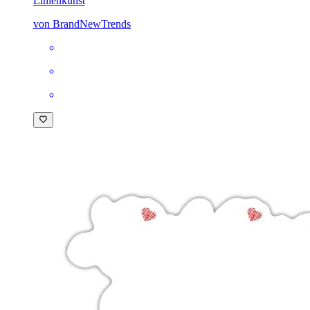
Linienkunst
von BrandNewTrends