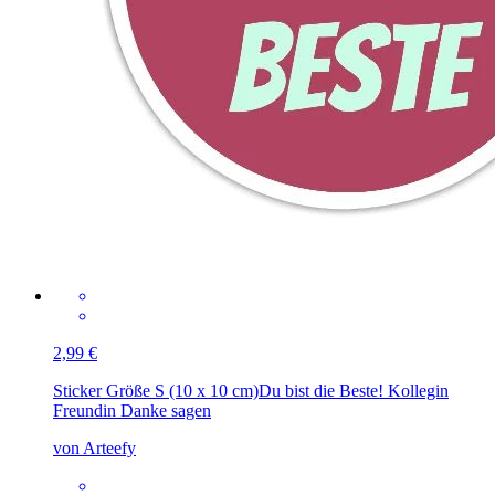
2,99 €
Sticker Größe S (10 x 10 cm)
Du bist die Beste! Kollegin
Freundin Danke sagen
von Arteefy