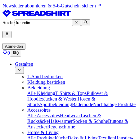
Newsletter abonnieren & 5-€-Gutschein sichern
Suche
Abmelden
0
0
Gestalten
T-Shirt bedrucken
Kleidung besticken
Bekleidung
Alle Kleidung
T-Shirts & Tops
Pullover &
Hoodies
Jacken & Westen
Hosen &
Shorts
Sportbekleidung
Bademode
Nachhaltige Produkte
Accessoires
Alle Accessoires
Headwear
Taschen &
Rucksäcke
Halswärmer
Socken & Schuhe
Buttons &
Anstecker
Regenschirme
Home & Living
Alle Produkte
Küche
Deko & Living
Textilien
Haustier-