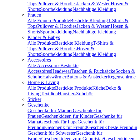
Tops
Pullover & Hoodies
Jacken & Westen
Hosen &
Shorts
Sportbekleidung
Nachhaltige Kleidung
Frauen
Alle Frauen Produkte
Bestickte Kleidung
T-Shirts &
Tops
Pullover & Hoodies
Jacken & Westen
Hosen &
Shorts
Sportbekleidung
Nachhaltige Kleidung
Kinder & Babys
Alle Produkte
Bestickte Kleidung
T-Shirts &
Tops
Pullover & Hoodies
Hosen &
Shorts
Sportbekleidung
Nachhaltige Kleidung
Accessoires
Alle Accessoires
Bestickte
Accessoires
Headwear
Taschen & Rucksäcke
Socken &
Schuhe
Halswärmer
Buttons & Anstecker
Regenschirme
Home & Living
Alle Produkte
Bestickte Produkte
Küche
Deko &
Living
Textilien
Haustier-Zubehör
Sticker
Geschenke
Geschenke für Männer
Geschenke für
Frauen
Geschenkideen für Kinder
Geschenke für
Mama
Geschenk für Papa
Geschenk für
Freundin
Geschenk für Freund
Geschenk beste Freundin
Geschenk für Schwester
Geschenk für
Bruder
Geschenkideen zum Geburtstag
Geschenkideen