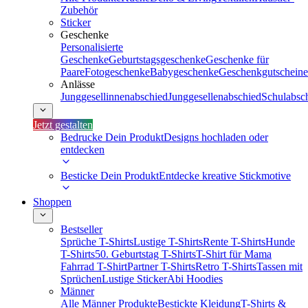
Zubehör
Sticker
Geschenke
Personalisierte
Geschenke
Geburtstagsgeschenke
Geschenke für
Paare
Fotogeschenke
Babygeschenke
Geschenkgutscheine
Anlässe
Junggesellinnenabschied
Junggesellenabschied
Schulabsc
Jetzt gestalten
Bedrucke Dein Produkt
Designs hochladen oder
entdecken
Besticke Dein Produkt
Entdecke kreative Stickmotive
Shoppen
Bestseller
Sprüche T-Shirts
Lustige T-Shirts
Rente T-Shirts
Hunde
T-Shirts
50. Geburtstag T-Shirts
T-Shirt für Mama
Fahrrad T-Shirt
Partner T-Shirts
Retro T-Shirts
Tassen mit
Sprüchen
Lustige Sticker
Abi Hoodies
Männer
Alle Männer Produkte
Bestickte Kleidung
T-Shirts &