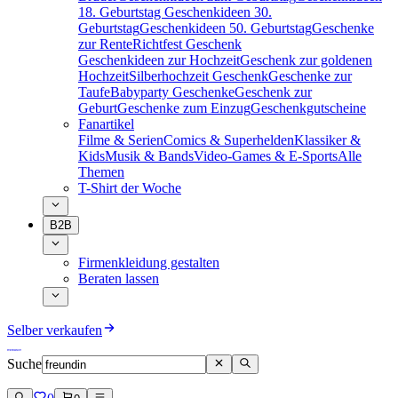
18. Geburtstag
Geschenkideen 30.
Geburtstag
Geschenkideen 50. Geburtstag
Geschenke
zur Rente
Richtfest Geschenk
Geschenkideen zur Hochzeit
Geschenk zur goldenen
Hochzeit
Silberhochzeit Geschenk
Geschenke zur
Taufe
Babyparty Geschenke
Geschenk zur
Geburt
Geschenke zum Einzug
Geschenkgutscheine
Fanartikel
Filme & Serien
Comics & Superhelden
Klassiker &
Kids
Musik & Bands
Video-Games & E-Sports
Alle
Themen
T-Shirt der Woche
B2B
Firmenkleidung gestalten
Beraten lassen
Selber verkaufen
Suche