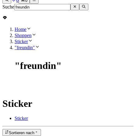
0
0
Suche
Home
Shoppen
Sticker
"freundin"
"
freundin
"
Sticker
Sticker
Sortieren nach