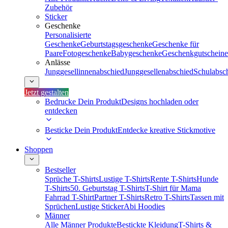
Zubehör
Sticker
Geschenke
Personalisierte
Geschenke
Geburtstagsgeschenke
Geschenke für
Paare
Fotogeschenke
Babygeschenke
Geschenkgutscheine
Anlässe
Junggesellinnenabschied
Junggesellenabschied
Schulabsc
Jetzt gestalten
Bedrucke Dein Produkt
Designs hochladen oder
entdecken
Besticke Dein Produkt
Entdecke kreative Stickmotive
Shoppen
Bestseller
Sprüche T-Shirts
Lustige T-Shirts
Rente T-Shirts
Hunde
T-Shirts
50. Geburtstag T-Shirts
T-Shirt für Mama
Fahrrad T-Shirt
Partner T-Shirts
Retro T-Shirts
Tassen mit
Sprüchen
Lustige Sticker
Abi Hoodies
Männer
Alle Männer Produkte
Bestickte Kleidung
T-Shirts &