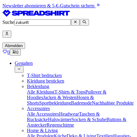
Newsletter abonnieren & 5-€-Gutschein sichern
Suche
Abmelden
0
0
Gestalten
T-Shirt bedrucken
Kleidung besticken
Bekleidung
Alle Kleidung
T-Shirts & Tops
Pullover &
Hoodies
Jacken & Westen
Hosen &
Shorts
Sportbekleidung
Bademode
Nachhaltige Produkte
Accessoires
Alle Accessoires
Headwear
Taschen &
Rucksäcke
Halswärmer
Socken & Schuhe
Buttons &
Anstecker
Regenschirme
Home & Living
Alle Produkte
Küche
Deko & Living
Textilien
Haustier-