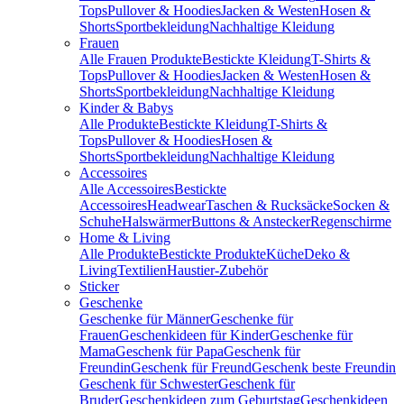
Tops
Pullover & Hoodies
Jacken & Westen
Hosen &
Shorts
Sportbekleidung
Nachhaltige Kleidung
Frauen
Alle Frauen Produkte
Bestickte Kleidung
T-Shirts &
Tops
Pullover & Hoodies
Jacken & Westen
Hosen &
Shorts
Sportbekleidung
Nachhaltige Kleidung
Kinder & Babys
Alle Produkte
Bestickte Kleidung
T-Shirts &
Tops
Pullover & Hoodies
Hosen &
Shorts
Sportbekleidung
Nachhaltige Kleidung
Accessoires
Alle Accessoires
Bestickte
Accessoires
Headwear
Taschen & Rucksäcke
Socken &
Schuhe
Halswärmer
Buttons & Anstecker
Regenschirme
Home & Living
Alle Produkte
Bestickte Produkte
Küche
Deko &
Living
Textilien
Haustier-Zubehör
Sticker
Geschenke
Geschenke für Männer
Geschenke für
Frauen
Geschenkideen für Kinder
Geschenke für
Mama
Geschenk für Papa
Geschenk für
Freundin
Geschenk für Freund
Geschenk beste Freundin
Geschenk für Schwester
Geschenk für
Bruder
Geschenkideen zum Geburtstag
Geschenkideen