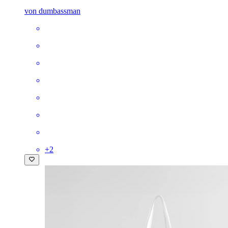
von dumbassman
+
2