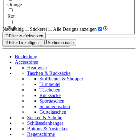
Orange
Rot
Pink
Nachhaltig
Stickerei
Alle Designs anzeigen
Filter zurücksetzen
Filter hinzufügen
Sortieren nach
Zurücksetzen
Produkte anzeigen
Bekleidung
Accessoires
Headwear
Taschen & Rucksäcke
Stoffbeutel & Shopper
Turnbeutel
Täschchen
Rucksäcke
Sporttaschen
Schultertaschen
Gürteltaschen
Socken & Schuhe
Schlüsselanhänger
Buttons & Anstecker
Regenschirme