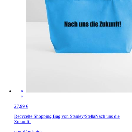
27,99 €
Recycelte Shopping Bag von Stanley/Stella
Nach uns die
Zukunft!
von Wordshirts