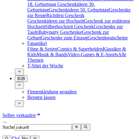
18. Geburtstag
Geschenkideen 30.
Geburtstag
Geschenkideen 50. Geburtstag
Geschenke
zur Rente
Richtfest Geschenk
Geschenkideen zur Hochzeit
Geschenk zur goldenen
Hochzeit
Silberhochzeit Geschenk
Geschenke zur
Taufe
Babyparty Geschenke
Geschenk zur
Geburt
Geschenke zum Einzug
Geschenkgutscheine
Fanartikel
Filme & Serien
Comics & Superhelden
Klassiker &
Kids
Musik & Bands
Video-Games & E-Sports
Alle
Themen
T-Shirt der Woche
B2B
Firmenkleidung gestalten
Beraten lassen
Selber verkaufen
Suche