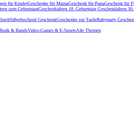
een für Kinder
Geschenke für Mama
Geschenk für Papa
Geschenk für F
een zum Geburtstag
Geschenkideen 18. Geburtstag
Geschenkideen 30.
hzeit
Silberhochzeit Geschenk
Geschenke zur Taufe
Babyparty Gesche
usik & Bands
Video-Games & E-Sports
Alle Themen