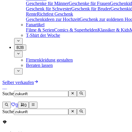
Geschenke für Männer
Geschenke für Frauen
Geschenkid
Geschenk für Schwester
Geschenk für Bruder
Geschenkid
Rente
Richtfest Geschenk
Geschenkideen zur Hochzeit
Geschenk zur goldenen Hoc
Fanartikel
Filme & Serien
Comics & Superhelden
Klassiker & Kids
M
T-Shirt der Woche
B2B
Firmenkleidung gestalten
Beraten lassen
Selber verkaufen
Suche
0
0
Suche