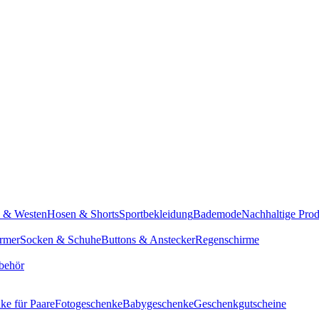
n & Westen
Hosen & Shorts
Sportbekleidung
Bademode
Nachhaltige Pro
rmer
Socken & Schuhe
Buttons & Anstecker
Regenschirme
behör
ke für Paare
Fotogeschenke
Babygeschenke
Geschenkgutscheine