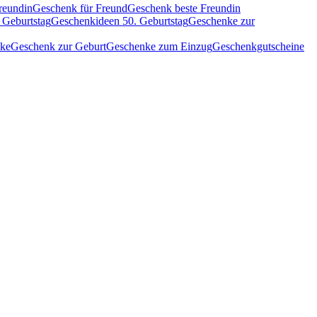
reundin
Geschenk für Freund
Geschenk beste Freundin
 Geburtstag
Geschenkideen 50. Geburtstag
Geschenke zur
nke
Geschenk zur Geburt
Geschenke zum Einzug
Geschenkgutscheine