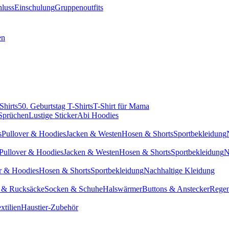
hluss
Einschulung
Gruppenoutfits
en
Shirts
50. Geburtstag T-Shirts
T-Shirt für Mama
 Sprüchen
Lustige Sticker
Abi Hoodies
s
Pullover & Hoodies
Jacken & Westen
Hosen & Shorts
Sportbekleidung
Pullover & Hoodies
Jacken & Westen
Hosen & Shorts
Sportbekleidung
N
r & Hoodies
Hosen & Shorts
Sportbekleidung
Nachhaltige Kleidung
 & Rucksäcke
Socken & Schuhe
Halswärmer
Buttons & Anstecker
Regen
xtilien
Haustier-Zubehör