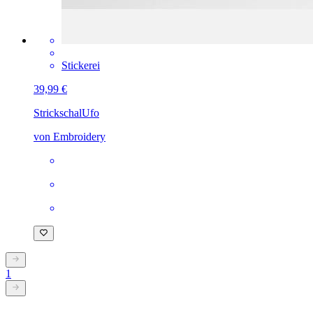
Stickerei
39,99 €
Strickschal
Ufo
von Embroidery
1