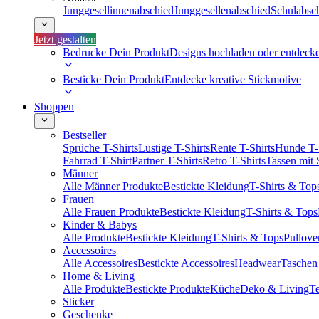
Junggesellinnenabschied
Junggesellenabschied
Schulabsc
Jetzt gestalten
Bedrucke Dein Produkt
Designs hochladen oder entdeck
Besticke Dein Produkt
Entdecke kreative Stickmotive
Shoppen
Bestseller
Sprüche T-Shirts
Lustige T-Shirts
Rente T-Shirts
Hunde T-
Fahrrad T-Shirt
Partner T-Shirts
Retro T-Shirts
Tassen mit
Männer
Alle Männer Produkte
Bestickte Kleidung
T-Shirts & Top
Frauen
Alle Frauen Produkte
Bestickte Kleidung
T-Shirts & Tops
Kinder & Babys
Alle Produkte
Bestickte Kleidung
T-Shirts & Tops
Pullove
Accessoires
Alle Accessoires
Bestickte Accessoires
Headwear
Taschen
Home & Living
Alle Produkte
Bestickte Produkte
Küche
Deko & Living
Te
Sticker
Geschenke