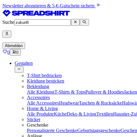
Newsletter abonnieren & 5-€-Gutschein sichern
Suche
Abmelden
0
0
Gestalten
T-Shirt bedrucken
Kleidung besticken
Bekleidung
Alle Kleidung
T-Shirts & Tops
Pullover & Hoodies
Jacke
Accessoires
Alle Accessoires
Headwear
Taschen & Rucksäcke
Halswä
Home & Living
Alle Produkte
Küche
Deko & Living
Textilien
Haustier-Zu
Sticker
Geschenke
Personalisierte Geschenke
Geburtstagsgeschenke
Geschen
Anlässe