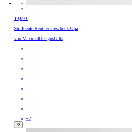
19,99 €
Stoffbeutel
Rentner Geschenk Opa
von MaximalDesignsGifts
+
2