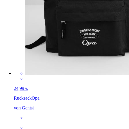
24,99 €
Rucksack
Opa
von Gentsi