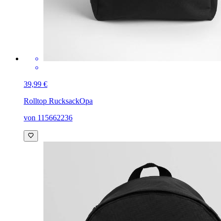
39,99 €
Rolltop Rucksack
Opa
von 115662236