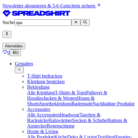
Newsletter abonnieren & 5-€-Gutschein sichern
Suche
Abmelden
0
0
Gestalten
T-Shirt bedrucken
Kleidung besticken
Bekleidung
Alle Kleidung
T-Shirts & Tops
Pullover &
Hoodies
Jacken & Westen
Hosen &
Shorts
Sportbekleidung
Bademode
Nachhaltige Produkte
Accessoires
Alle Accessoires
Headwear
Taschen &
Rucksäcke
Halswärmer
Socken & Schuhe
Buttons &
Anstecker
Regenschirme
Home & Living
Alle Produkte
Küche
Deko & Living
Textilien
Haustier-