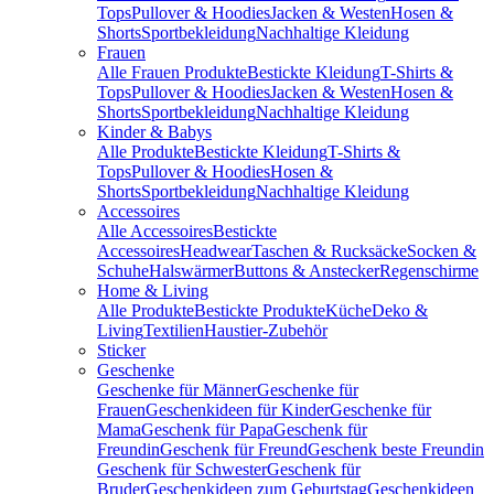
Tops
Pullover & Hoodies
Jacken & Westen
Hosen &
Shorts
Sportbekleidung
Nachhaltige Kleidung
Frauen
Alle Frauen Produkte
Bestickte Kleidung
T-Shirts &
Tops
Pullover & Hoodies
Jacken & Westen
Hosen &
Shorts
Sportbekleidung
Nachhaltige Kleidung
Kinder & Babys
Alle Produkte
Bestickte Kleidung
T-Shirts &
Tops
Pullover & Hoodies
Hosen &
Shorts
Sportbekleidung
Nachhaltige Kleidung
Accessoires
Alle Accessoires
Bestickte
Accessoires
Headwear
Taschen & Rucksäcke
Socken &
Schuhe
Halswärmer
Buttons & Anstecker
Regenschirme
Home & Living
Alle Produkte
Bestickte Produkte
Küche
Deko &
Living
Textilien
Haustier-Zubehör
Sticker
Geschenke
Geschenke für Männer
Geschenke für
Frauen
Geschenkideen für Kinder
Geschenke für
Mama
Geschenk für Papa
Geschenk für
Freundin
Geschenk für Freund
Geschenk beste Freundin
Geschenk für Schwester
Geschenk für
Bruder
Geschenkideen zum Geburtstag
Geschenkideen