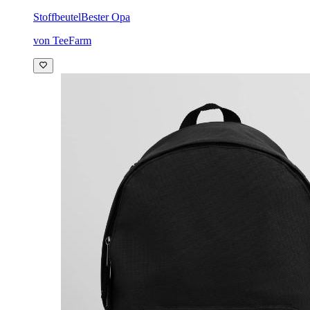
Stoffbeutel
Bester Opa
von TeeFarm