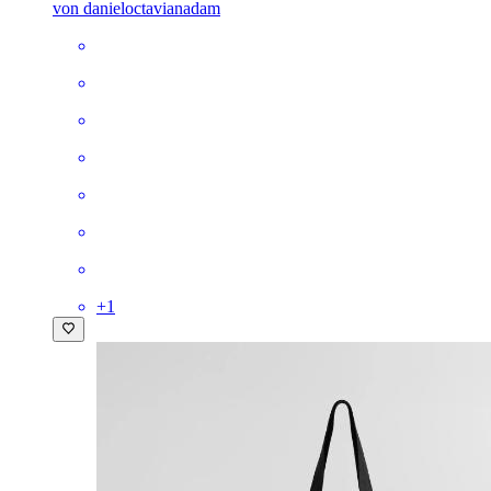
von danieloctavianadam
+
1