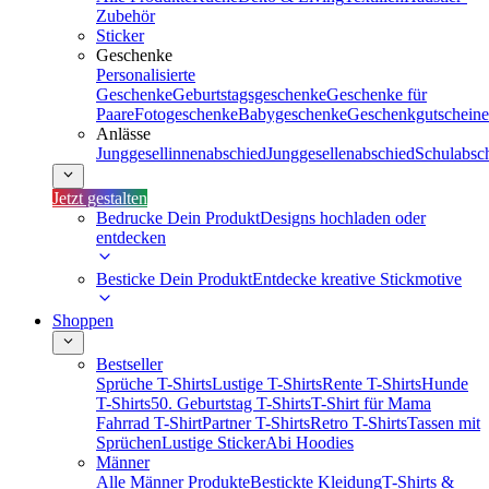
Zubehör
Sticker
Geschenke
Personalisierte
Geschenke
Geburtstagsgeschenke
Geschenke für
Paare
Fotogeschenke
Babygeschenke
Geschenkgutscheine
Anlässe
Junggesellinnenabschied
Junggesellenabschied
Schulabsc
Jetzt gestalten
Bedrucke Dein Produkt
Designs hochladen oder
entdecken
Besticke Dein Produkt
Entdecke kreative Stickmotive
Shoppen
Bestseller
Sprüche T-Shirts
Lustige T-Shirts
Rente T-Shirts
Hunde
T-Shirts
50. Geburtstag T-Shirts
T-Shirt für Mama
Fahrrad T-Shirt
Partner T-Shirts
Retro T-Shirts
Tassen mit
Sprüchen
Lustige Sticker
Abi Hoodies
Männer
Alle Männer Produkte
Bestickte Kleidung
T-Shirts &