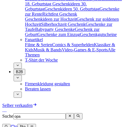
18. Geburtstag
Geschenkideen 30.
Geburtstag
Geschenkideen 50. Geburtstag
Geschenke
zur Rente
Richtfest Geschenk
Geschenkideen zur Hochzeit
Geschenk zur goldenen
Hochzeit
Silberhochzeit Geschenk
Geschenke zur
Taufe
Babyparty Geschenke
Geschenk zur
Geburt
Geschenke zum Einzug
Geschenkgutscheine
Fanartikel
Filme & Serien
Comics & Superhelden
Klassiker &
Kids
Musik & Bands
Video-Games & E-Sports
Alle
Themen
T-Shirt der Woche
B2B
Firmenkleidung gestalten
Beraten lassen
Selber verkaufen
Suche