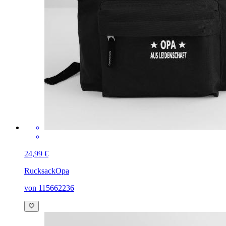
24,99 €
Rucksack
Opa
von 115662236