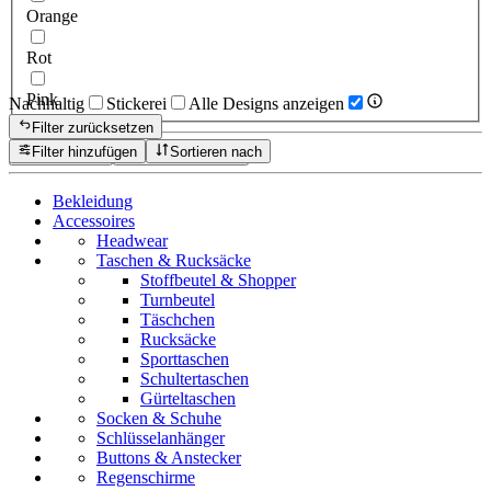
Orange
Rot
Pink
Nachhaltig
Stickerei
Alle Designs anzeigen
Filter zurücksetzen
Filter hinzufügen
Sortieren nach
Zurücksetzen
Produkte anzeigen
Bekleidung
Accessoires
Headwear
Taschen & Rucksäcke
Stoffbeutel & Shopper
Turnbeutel
Täschchen
Rucksäcke
Sporttaschen
Schultertaschen
Gürteltaschen
Socken & Schuhe
Schlüsselanhänger
Buttons & Anstecker
Regenschirme