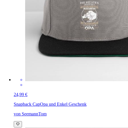
24,99 €
Snapback Cap
Opa und Enkel Geschenk
von SeemannTom