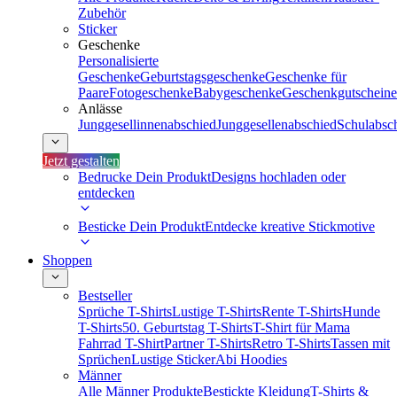
Zubehör
Sticker
Geschenke
Personalisierte
Geschenke
Geburtstagsgeschenke
Geschenke für
Paare
Fotogeschenke
Babygeschenke
Geschenkgutscheine
Anlässe
Junggesellinnenabschied
Junggesellenabschied
Schulabsc
Jetzt gestalten
Bedrucke Dein Produkt
Designs hochladen oder
entdecken
Besticke Dein Produkt
Entdecke kreative Stickmotive
Shoppen
Bestseller
Sprüche T-Shirts
Lustige T-Shirts
Rente T-Shirts
Hunde
T-Shirts
50. Geburtstag T-Shirts
T-Shirt für Mama
Fahrrad T-Shirt
Partner T-Shirts
Retro T-Shirts
Tassen mit
Sprüchen
Lustige Sticker
Abi Hoodies
Männer
Alle Männer Produkte
Bestickte Kleidung
T-Shirts &