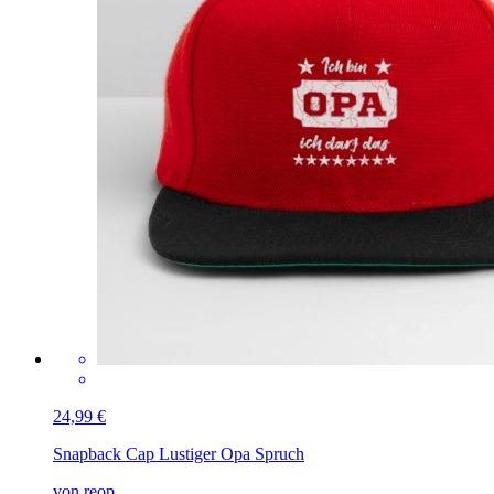
24,99 €
Snapback Cap
Lustiger Opa Spruch
von reop