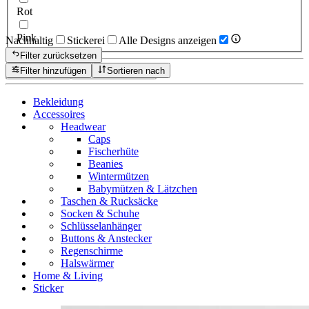
Rot
Pink
Nachhaltig
Stickerei
Alle Designs anzeigen
Filter zurücksetzen
Filter hinzufügen
Sortieren nach
Zurücksetzen
Produkte anzeigen
Bekleidung
Accessoires
Headwear
Caps
Fischerhüte
Beanies
Wintermützen
Babymützen & Lätzchen
Taschen & Rucksäcke
Socken & Schuhe
Schlüsselanhänger
Buttons & Anstecker
Regenschirme
Halswärmer
Home & Living
Sticker