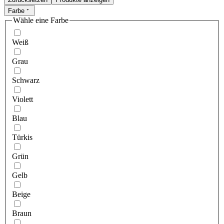
Farbe
Wähle eine Farbe
Weiß
Grau
Schwarz
Violett
Blau
Türkis
Grün
Gelb
Beige
Braun