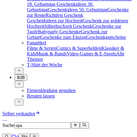
18. Geburtstag
Geschenkideen 30.
Geburtstag
Geschenkideen 50. Geburtstag
Geschenke
zur Rente
Richtfest Geschenk
Geschenkideen zur Hochzeit
Geschenk zur goldenen
Hochzeit
Silberhochzeit Geschenk
Geschenke zur
Taufe
Babyparty Geschenke
Geschenk zur
Geburt
Geschenke zum Einzug
Geschenkgutscheine
Fanartikel
Filme & Serien
Comics & Superhelden
Klassiker &
Kids
Musik & Bands
Video-Games & E-Sports
Alle
Themen
T-Shirt der Woche
B2B
Firmenkleidung gestalten
Beraten lassen
Selber verkaufen
Suche