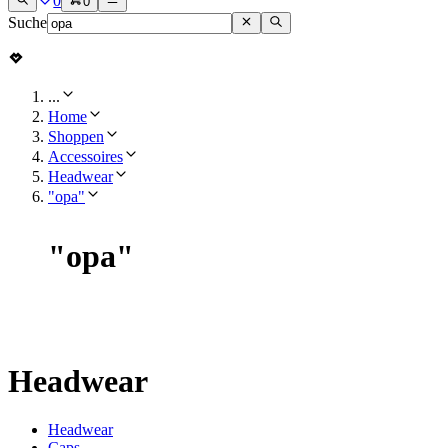
0
0
Suche
...
Home
Shoppen
Accessoires
Headwear
"opa"
"
opa
"
Headwear
Headwear
Caps