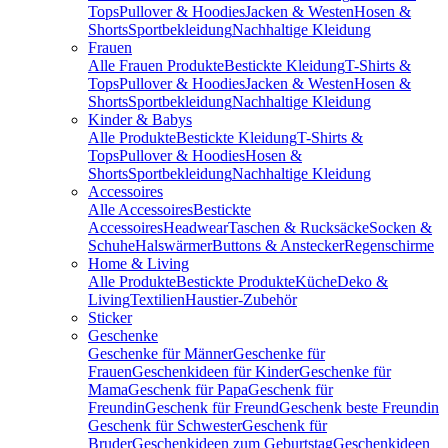
Tops
Pullover & Hoodies
Jacken & Westen
Hosen &
Shorts
Sportbekleidung
Nachhaltige Kleidung
Frauen
Alle Frauen Produkte
Bestickte Kleidung
T-Shirts &
Tops
Pullover & Hoodies
Jacken & Westen
Hosen &
Shorts
Sportbekleidung
Nachhaltige Kleidung
Kinder & Babys
Alle Produkte
Bestickte Kleidung
T-Shirts &
Tops
Pullover & Hoodies
Hosen &
Shorts
Sportbekleidung
Nachhaltige Kleidung
Accessoires
Alle Accessoires
Bestickte
Accessoires
Headwear
Taschen & Rucksäcke
Socken &
Schuhe
Halswärmer
Buttons & Anstecker
Regenschirme
Home & Living
Alle Produkte
Bestickte Produkte
Küche
Deko &
Living
Textilien
Haustier-Zubehör
Sticker
Geschenke
Geschenke für Männer
Geschenke für
Frauen
Geschenkideen für Kinder
Geschenke für
Mama
Geschenk für Papa
Geschenk für
Freundin
Geschenk für Freund
Geschenk beste Freundin
Geschenk für Schwester
Geschenk für
Bruder
Geschenkideen zum Geburtstag
Geschenkideen