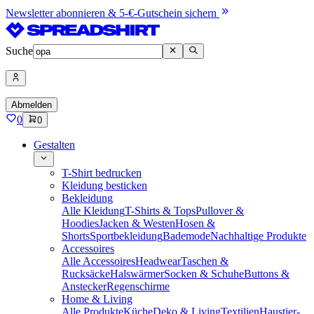
Newsletter abonnieren & 5-€-Gutschein sichern
Suche
Abmelden
0
0
Gestalten
T-Shirt bedrucken
Kleidung besticken
Bekleidung
Alle Kleidung
T-Shirts & Tops
Pullover &
Hoodies
Jacken & Westen
Hosen &
Shorts
Sportbekleidung
Bademode
Nachhaltige Produkte
Accessoires
Alle Accessoires
Headwear
Taschen &
Rucksäcke
Halswärmer
Socken & Schuhe
Buttons &
Anstecker
Regenschirme
Home & Living
Alle Produkte
Küche
Deko & Living
Textilien
Haustier-