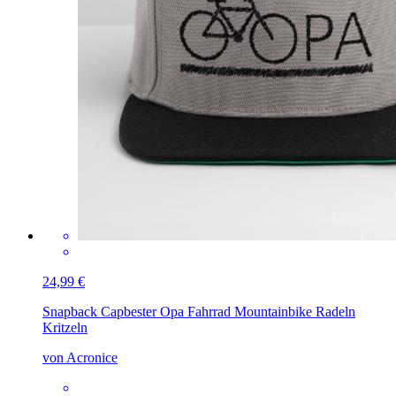
24,99 €
Snapback Cap
bester Opa Fahrrad Mountainbike Radeln
Kritzeln
von Acronice