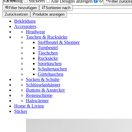
Nachhaltig
Stickerei
Alle Designs anzeigen
Filter zurück
Filter hinzufügen
Sortieren nach
Zurücksetzen
Produkte anzeigen
Bekleidung
Accessoires
Headwear
Taschen & Rucksäcke
Stoffbeutel & Shopper
Turnbeutel
Täschchen
Rucksäcke
Sporttaschen
Schultertaschen
Gürteltaschen
Socken & Schuhe
Schlüsselanhänger
Buttons & Anstecker
Regenschirme
Halswärmer
Home & Living
Sticker