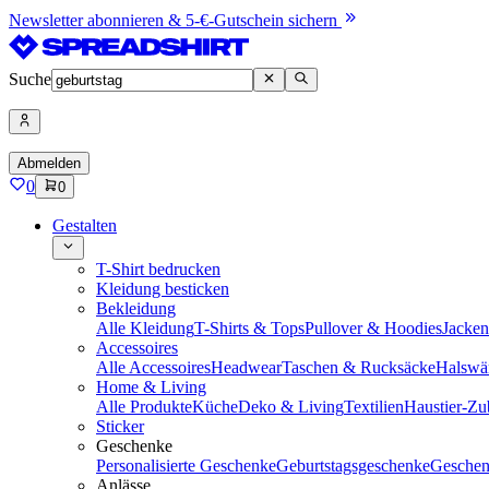
Newsletter abonnieren & 5-€-Gutschein sichern
Suche
Abmelden
0
0
Gestalten
T-Shirt bedrucken
Kleidung besticken
Bekleidung
Alle Kleidung
T-Shirts & Tops
Pullover & Hoodies
Jacke
Accessoires
Alle Accessoires
Headwear
Taschen & Rucksäcke
Halswä
Home & Living
Alle Produkte
Küche
Deko & Living
Textilien
Haustier-Zu
Sticker
Geschenke
Personalisierte Geschenke
Geburtstagsgeschenke
Geschen
Anlässe