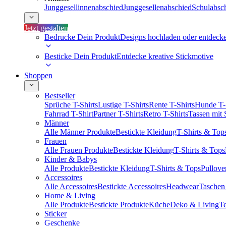
Junggesellinnenabschied
Junggesellenabschied
Schulabsc
Jetzt gestalten
Bedrucke Dein Produkt
Designs hochladen oder entdeck
Besticke Dein Produkt
Entdecke kreative Stickmotive
Shoppen
Bestseller
Sprüche T-Shirts
Lustige T-Shirts
Rente T-Shirts
Hunde T-
Fahrrad T-Shirt
Partner T-Shirts
Retro T-Shirts
Tassen mit
Männer
Alle Männer Produkte
Bestickte Kleidung
T-Shirts & Top
Frauen
Alle Frauen Produkte
Bestickte Kleidung
T-Shirts & Tops
Kinder & Babys
Alle Produkte
Bestickte Kleidung
T-Shirts & Tops
Pullove
Accessoires
Alle Accessoires
Bestickte Accessoires
Headwear
Taschen
Home & Living
Alle Produkte
Bestickte Produkte
Küche
Deko & Living
Te
Sticker
Geschenke