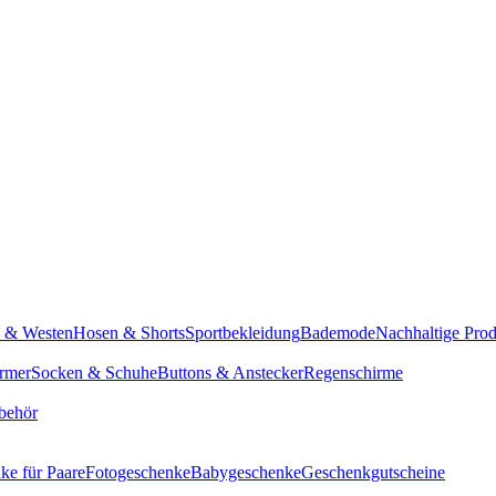
n & Westen
Hosen & Shorts
Sportbekleidung
Bademode
Nachhaltige Pro
rmer
Socken & Schuhe
Buttons & Anstecker
Regenschirme
behör
ke für Paare
Fotogeschenke
Babygeschenke
Geschenkgutscheine