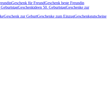
reundin
Geschenk für Freund
Geschenk beste Freundin
 Geburtstag
Geschenkideen 50. Geburtstag
Geschenke zur
nke
Geschenk zur Geburt
Geschenke zum Einzug
Geschenkgutscheine