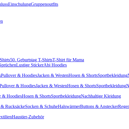
hluss
Einschulung
Gruppenoutfits
en
Shirts
50. Geburtstag T-Shirts
T-Shirt für Mama
 Sprüchen
Lustige Sticker
Abi Hoodies
s
Pullover & Hoodies
Jacken & Westen
Hosen & Shorts
Sportbekleidung
Pullover & Hoodies
Jacken & Westen
Hosen & Shorts
Sportbekleidung
N
r & Hoodies
Hosen & Shorts
Sportbekleidung
Nachhaltige Kleidung
 & Rucksäcke
Socken & Schuhe
Halswärmer
Buttons & Anstecker
Regen
xtilien
Haustier-Zubehör