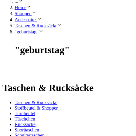
...
Home
Shoppen
Accessoires
Taschen & Rucksäcke
"geburtstag"
"
geburtstag
"
Taschen & Rucksäcke
Taschen & Rucksäcke
Stoffbeutel & Shopper
Turnbeutel
Täschchen
Rucksäcke
Sporttaschen
Schultertaschen