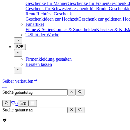
Geschenke für Männer
Geschenke für Frauen
Geschenkid
Geschenk für Schwester
Geschenk für Bruder
Geschenkid
Rente
Richtfest Geschenk
Geschenkideen zur Hochzeit
Geschenk zur goldenen Hoc
Fanartikel
Filme & Serien
Comics & Superhelden
Klassiker & Kids
M
T-Shirt der Woche
B2B
Firmenkleidung gestalten
Beraten lassen
Selber verkaufen
Suche
0
0
Suche