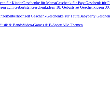
een für Kinder
Geschenke für Mama
Geschenk für Papa
Geschenk für F
een zum Geburtstag
Geschenkideen 18. Geburtstag
Geschenkideen 30.
hzeit
Silberhochzeit Geschenk
Geschenke zur Taufe
Babyparty Gesche
usik & Bands
Video-Games & E-Sports
Alle Themen