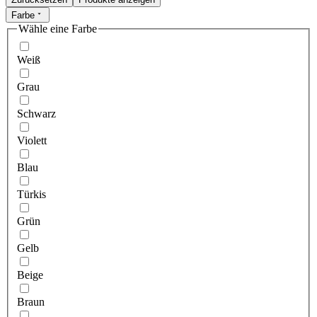
Farbe
Wähle eine Farbe
Weiß
Grau
Schwarz
Violett
Blau
Türkis
Grün
Gelb
Beige
Braun