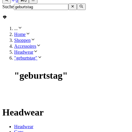
0
0
Suche
...
Home
Shoppen
Accessoires
Headwear
"geburtstag"
"
geburtstag
"
Headwear
Headwear
Caps