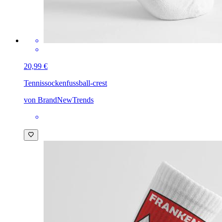
20,99 €
Tennissocken
fussball-crest
von BrandNewTrends