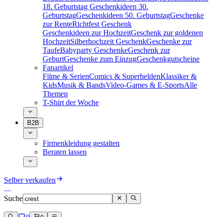
18. Geburtstag
Geschenkideen 30.
Geburtstag
Geschenkideen 50. Geburtstag
Geschenke
zur Rente
Richtfest Geschenk
Geschenkideen zur Hochzeit
Geschenk zur goldenen
Hochzeit
Silberhochzeit Geschenk
Geschenke zur
Taufe
Babyparty Geschenke
Geschenk zur
Geburt
Geschenke zum Einzug
Geschenkgutscheine
Fanartikel
Filme & Serien
Comics & Superhelden
Klassiker &
Kids
Musik & Bands
Video-Games & E-Sports
Alle
Themen
T-Shirt der Woche
B2B
Firmenkleidung gestalten
Beraten lassen
Selber verkaufen
Suche