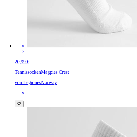
20,99 €
Tennissocken
Magpies Crest
von LegionesNorway