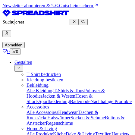
Newsletter abonnieren & 5-€-Gutschein sichern
Suche
Abmelden
0
0
Gestalten
T-Shirt bedrucken
Kleidung besticken
Bekleidung
Alle Kleidung
T-Shirts & Tops
Pullover &
Hoodies
Jacken & Westen
Hosen &
Shorts
Sportbekleidung
Bademode
Nachhaltige Produkte
Accessoires
Alle Accessoires
Headwear
Taschen &
Rucksäcke
Halswärmer
Socken & Schuhe
Buttons &
Anstecker
Regenschirme
Home & Living
Alle Produkte
Küche
Deko & Living
Textilien
Haustier-