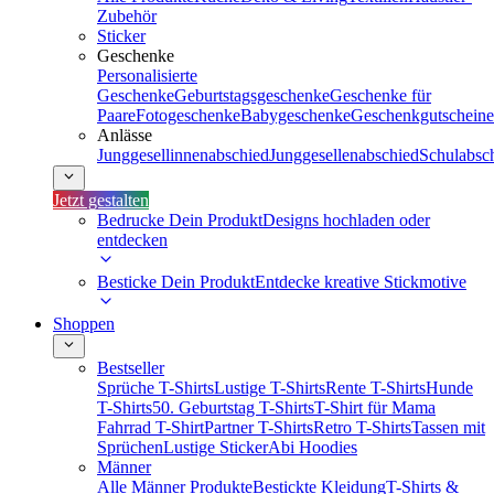
Zubehör
Sticker
Geschenke
Personalisierte
Geschenke
Geburtstagsgeschenke
Geschenke für
Paare
Fotogeschenke
Babygeschenke
Geschenkgutscheine
Anlässe
Junggesellinnenabschied
Junggesellenabschied
Schulabsc
Jetzt gestalten
Bedrucke Dein Produkt
Designs hochladen oder
entdecken
Besticke Dein Produkt
Entdecke kreative Stickmotive
Shoppen
Bestseller
Sprüche T-Shirts
Lustige T-Shirts
Rente T-Shirts
Hunde
T-Shirts
50. Geburtstag T-Shirts
T-Shirt für Mama
Fahrrad T-Shirt
Partner T-Shirts
Retro T-Shirts
Tassen mit
Sprüchen
Lustige Sticker
Abi Hoodies
Männer
Alle Männer Produkte
Bestickte Kleidung
T-Shirts &