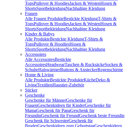
Tops
Pullover & Hoodies
Jacken & Westen
Hosen &
Shorts
Sportbekleidung
Nachhaltige Kleidung
Frauen
Alle Frauen Produkte
Bestickte Kleidung
T-Shirts &
Tops
Pullover & Hoodies
Jacken & Westen
Hosen &
Shorts
Sportbekleidung
Nachhaltige Kleidung
Kinder & Babys
Alle Produkte
Bestickte Kleidung
T-Shirts &
Tops
Pullover & Hoodies
Hosen &
Shorts
Sportbekleidung
Nachhaltige Kleidung
Accessoires
Alle Accessoires
Bestickte
Accessoires
Headwear
Taschen & Rucksäcke
Socken &
Schuhe
Halswärmer
Buttons & Anstecker
Regenschirme
Home & Living
Alle Produkte
Bestickte Produkte
Küche
Deko &
Living
Textilien
Haustier-Zubehör
Sticker
Geschenke
Geschenke für Männer
Geschenke für
Frauen
Geschenkideen für Kinder
Geschenke für
Mama
Geschenk für Papa
Geschenk für
Freundin
Geschenk für Freund
Geschenk beste Freundin
Geschenk für Schwester
Geschenk für
Bruder
Geschenkideen zum Geburtstag
Geschenkideen