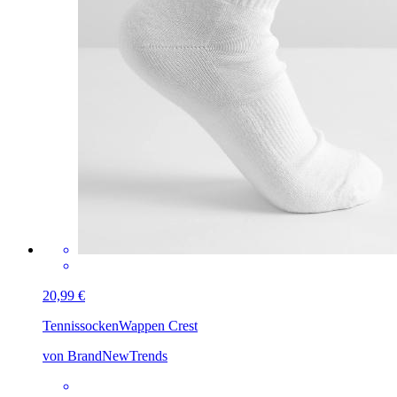
20,99 €
Tennissocken
Wappen Crest
von BrandNewTrends