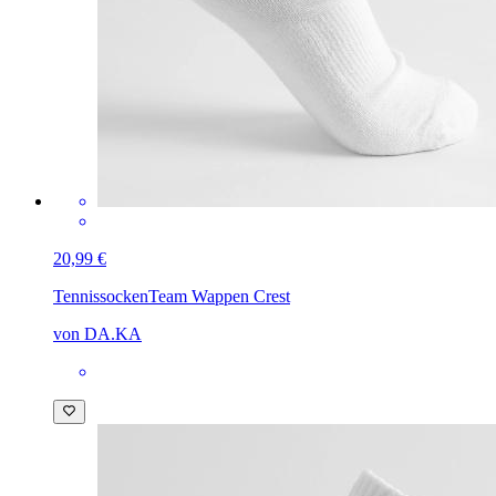
20,99 €
Tennissocken
Team Wappen Crest
von DA.KA