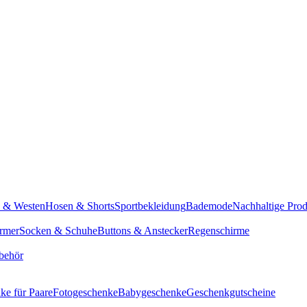
n & Westen
Hosen & Shorts
Sportbekleidung
Bademode
Nachhaltige Pro
rmer
Socken & Schuhe
Buttons & Anstecker
Regenschirme
behör
ke für Paare
Fotogeschenke
Babygeschenke
Geschenkgutscheine