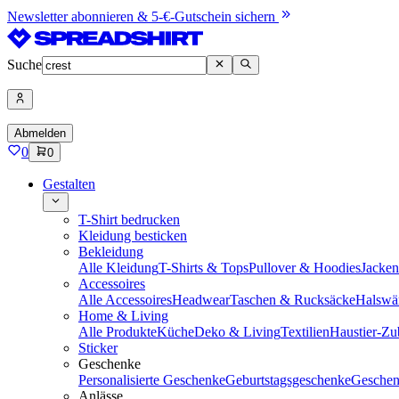
Newsletter abonnieren & 5-€-Gutschein sichern
Suche
Abmelden
0
0
Gestalten
T-Shirt bedrucken
Kleidung besticken
Bekleidung
Alle Kleidung
T-Shirts & Tops
Pullover & Hoodies
Jacke
Accessoires
Alle Accessoires
Headwear
Taschen & Rucksäcke
Halswä
Home & Living
Alle Produkte
Küche
Deko & Living
Textilien
Haustier-Zu
Sticker
Geschenke
Personalisierte Geschenke
Geburtstagsgeschenke
Geschen
Anlässe