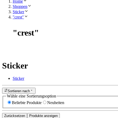
Home
Shoppen
Sticker
"crest"
"
crest
"
Sticker
Sticker
Sortieren nach
Wähle eine Sortierungsoption
Beliebte Produkte
Neuheiten
Zurücksetzen
Produkte anzeigen