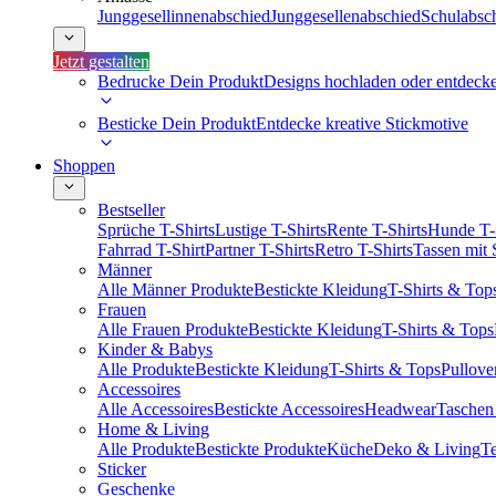
Junggesellinnenabschied
Junggesellenabschied
Schulabsc
Jetzt gestalten
Bedrucke Dein Produkt
Designs hochladen oder entdeck
Besticke Dein Produkt
Entdecke kreative Stickmotive
Shoppen
Bestseller
Sprüche T-Shirts
Lustige T-Shirts
Rente T-Shirts
Hunde T-
Fahrrad T-Shirt
Partner T-Shirts
Retro T-Shirts
Tassen mit
Männer
Alle Männer Produkte
Bestickte Kleidung
T-Shirts & Top
Frauen
Alle Frauen Produkte
Bestickte Kleidung
T-Shirts & Tops
Kinder & Babys
Alle Produkte
Bestickte Kleidung
T-Shirts & Tops
Pullove
Accessoires
Alle Accessoires
Bestickte Accessoires
Headwear
Taschen
Home & Living
Alle Produkte
Bestickte Produkte
Küche
Deko & Living
Te
Sticker
Geschenke