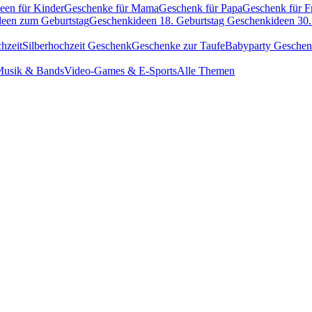
een für Kinder
Geschenke für Mama
Geschenk für Papa
Geschenk für F
een zum Geburtstag
Geschenkideen 18. Geburtstag
Geschenkideen 30.
hzeit
Silberhochzeit Geschenk
Geschenke zur Taufe
Babyparty Gesche
usik & Bands
Video-Games & E-Sports
Alle Themen