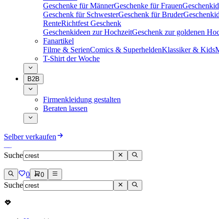
Geschenke für Männer
Geschenke für Frauen
Geschenkid
Geschenk für Schwester
Geschenk für Bruder
Geschenkid
Rente
Richtfest Geschenk
Geschenkideen zur Hochzeit
Geschenk zur goldenen Hoc
Fanartikel
Filme & Serien
Comics & Superhelden
Klassiker & Kids
M
T-Shirt der Woche
B2B
Firmenkleidung gestalten
Beraten lassen
Selber verkaufen
Suche
0
0
Suche