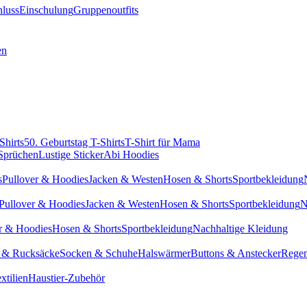
hluss
Einschulung
Gruppenoutfits
en
Shirts
50. Geburtstag T-Shirts
T-Shirt für Mama
 Sprüchen
Lustige Sticker
Abi Hoodies
s
Pullover & Hoodies
Jacken & Westen
Hosen & Shorts
Sportbekleidung
Pullover & Hoodies
Jacken & Westen
Hosen & Shorts
Sportbekleidung
N
r & Hoodies
Hosen & Shorts
Sportbekleidung
Nachhaltige Kleidung
 & Rucksäcke
Socken & Schuhe
Halswärmer
Buttons & Anstecker
Regen
xtilien
Haustier-Zubehör