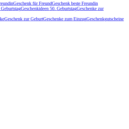
reundin
Geschenk für Freund
Geschenk beste Freundin
 Geburtstag
Geschenkideen 50. Geburtstag
Geschenke zur
nke
Geschenk zur Geburt
Geschenke zum Einzug
Geschenkgutscheine