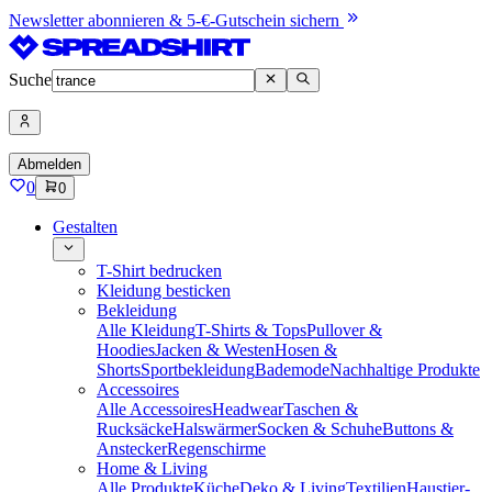
Newsletter abonnieren & 5-€-Gutschein sichern
Suche
Abmelden
0
0
Gestalten
T-Shirt bedrucken
Kleidung besticken
Bekleidung
Alle Kleidung
T-Shirts & Tops
Pullover &
Hoodies
Jacken & Westen
Hosen &
Shorts
Sportbekleidung
Bademode
Nachhaltige Produkte
Accessoires
Alle Accessoires
Headwear
Taschen &
Rucksäcke
Halswärmer
Socken & Schuhe
Buttons &
Anstecker
Regenschirme
Home & Living
Alle Produkte
Küche
Deko & Living
Textilien
Haustier-