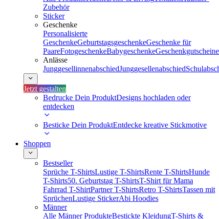
Zubehör
Sticker
Geschenke
Personalisierte
Geschenke
Geburtstagsgeschenke
Geschenke für
Paare
Fotogeschenke
Babygeschenke
Geschenkgutscheine
Anlässe
Junggesellinnenabschied
Junggesellenabschied
Schulabsc
Jetzt gestalten
Bedrucke Dein Produkt
Designs hochladen oder
entdecken
Besticke Dein Produkt
Entdecke kreative Stickmotive
Shoppen
Bestseller
Sprüche T-Shirts
Lustige T-Shirts
Rente T-Shirts
Hunde
T-Shirts
50. Geburtstag T-Shirts
T-Shirt für Mama
Fahrrad T-Shirt
Partner T-Shirts
Retro T-Shirts
Tassen mit
Sprüchen
Lustige Sticker
Abi Hoodies
Männer
Alle Männer Produkte
Bestickte Kleidung
T-Shirts &