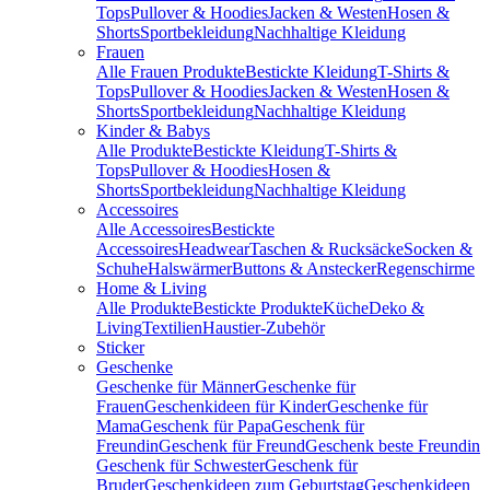
Tops
Pullover & Hoodies
Jacken & Westen
Hosen &
Shorts
Sportbekleidung
Nachhaltige Kleidung
Frauen
Alle Frauen Produkte
Bestickte Kleidung
T-Shirts &
Tops
Pullover & Hoodies
Jacken & Westen
Hosen &
Shorts
Sportbekleidung
Nachhaltige Kleidung
Kinder & Babys
Alle Produkte
Bestickte Kleidung
T-Shirts &
Tops
Pullover & Hoodies
Hosen &
Shorts
Sportbekleidung
Nachhaltige Kleidung
Accessoires
Alle Accessoires
Bestickte
Accessoires
Headwear
Taschen & Rucksäcke
Socken &
Schuhe
Halswärmer
Buttons & Anstecker
Regenschirme
Home & Living
Alle Produkte
Bestickte Produkte
Küche
Deko &
Living
Textilien
Haustier-Zubehör
Sticker
Geschenke
Geschenke für Männer
Geschenke für
Frauen
Geschenkideen für Kinder
Geschenke für
Mama
Geschenk für Papa
Geschenk für
Freundin
Geschenk für Freund
Geschenk beste Freundin
Geschenk für Schwester
Geschenk für
Bruder
Geschenkideen zum Geburtstag
Geschenkideen