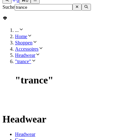
0
0
Suche
...
Home
Shoppen
Accessoires
Headwear
"trance"
"
trance
"
Headwear
Headwear
Caps