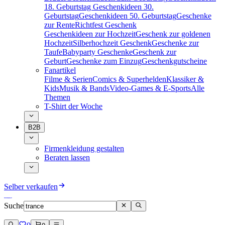
18. Geburtstag
Geschenkideen 30.
Geburtstag
Geschenkideen 50. Geburtstag
Geschenke
zur Rente
Richtfest Geschenk
Geschenkideen zur Hochzeit
Geschenk zur goldenen
Hochzeit
Silberhochzeit Geschenk
Geschenke zur
Taufe
Babyparty Geschenke
Geschenk zur
Geburt
Geschenke zum Einzug
Geschenkgutscheine
Fanartikel
Filme & Serien
Comics & Superhelden
Klassiker &
Kids
Musik & Bands
Video-Games & E-Sports
Alle
Themen
T-Shirt der Woche
B2B
Firmenkleidung gestalten
Beraten lassen
Selber verkaufen
Suche