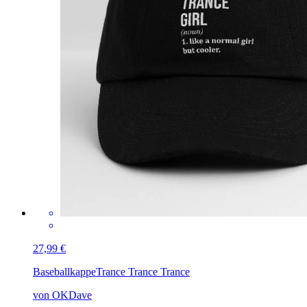
27,99 €
Baseballkappe
Trance Trance Trance
von OKDave