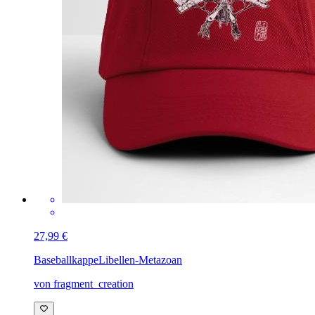
27,99 €
Baseballkappe
Libellen-Metazoan
von fragment_creation