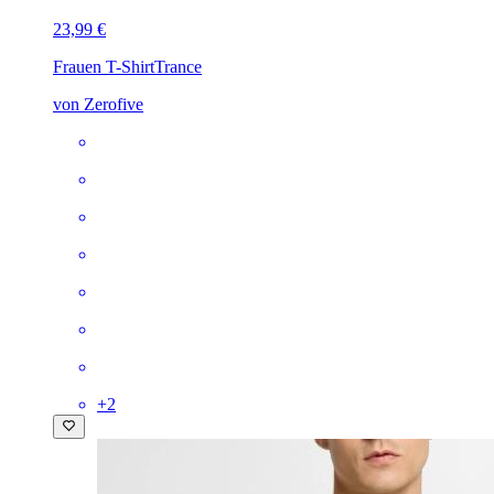
23,99 €
Frauen T-Shirt
Trance
von Zerofive
+
2