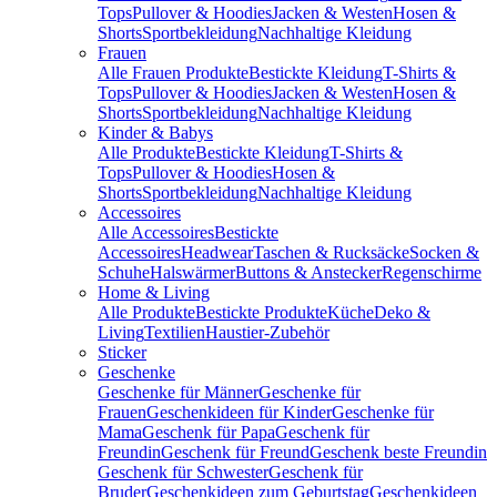
Tops
Pullover & Hoodies
Jacken & Westen
Hosen &
Shorts
Sportbekleidung
Nachhaltige Kleidung
Frauen
Alle Frauen Produkte
Bestickte Kleidung
T-Shirts &
Tops
Pullover & Hoodies
Jacken & Westen
Hosen &
Shorts
Sportbekleidung
Nachhaltige Kleidung
Kinder & Babys
Alle Produkte
Bestickte Kleidung
T-Shirts &
Tops
Pullover & Hoodies
Hosen &
Shorts
Sportbekleidung
Nachhaltige Kleidung
Accessoires
Alle Accessoires
Bestickte
Accessoires
Headwear
Taschen & Rucksäcke
Socken &
Schuhe
Halswärmer
Buttons & Anstecker
Regenschirme
Home & Living
Alle Produkte
Bestickte Produkte
Küche
Deko &
Living
Textilien
Haustier-Zubehör
Sticker
Geschenke
Geschenke für Männer
Geschenke für
Frauen
Geschenkideen für Kinder
Geschenke für
Mama
Geschenk für Papa
Geschenk für
Freundin
Geschenk für Freund
Geschenk beste Freundin
Geschenk für Schwester
Geschenk für
Bruder
Geschenkideen zum Geburtstag
Geschenkideen