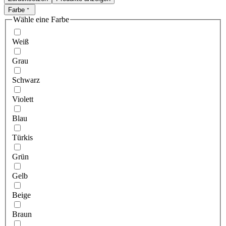
Farbe
Wähle eine Farbe
Weiß
Grau
Schwarz
Violett
Blau
Türkis
Grün
Gelb
Beige
Braun