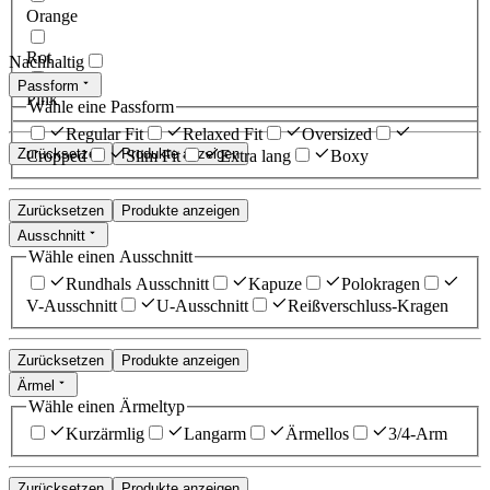
Orange
Rot
Nachhaltig
Passform
Pink
Wähle eine Passform
Regular Fit
Relaxed Fit
Oversized
Zurücksetzen
Produkte anzeigen
Cropped
Slim Fit
Extra lang
Boxy
Zurücksetzen
Produkte anzeigen
Ausschnitt
Wähle einen Ausschnitt
Rundhals Ausschnitt
Kapuze
Polokragen
V-Ausschnitt
U-Ausschnitt
Reißverschluss-Kragen
Zurücksetzen
Produkte anzeigen
Ärmel
Wähle einen Ärmeltyp
Kurzärmlig
Langarm
Ärmellos
3/4-Arm
Zurücksetzen
Produkte anzeigen