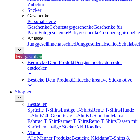
Zubehör
Sticker
Geschenke
Personalisierte
Geschenke
Geburtstagsgeschenke
Geschenke für
Paare
Fotogeschenke
Babygeschenke
Geschenkgutscheine
Anlässe
Junggesellinnenabschied
Junggesellenabschied
Schulabsc
Jetzt gestalten
Bedrucke Dein Produkt
Designs hochladen oder
entdecken
Besticke Dein Produkt
Entdecke kreative Stickmotive
Shoppen
Bestseller
Sprüche T-Shirts
Lustige T-Shirts
Rente T-Shirts
Hunde
T-Shirts
50. Geburtstag T-Shirts
T-Shirt für Mama
Fahrrad T-Shirt
Partner T-Shirts
Retro T-Shirts
Tassen mit
Sprüchen
Lustige Sticker
Abi Hoodies
Männer
Alle Männer Produkte
Bestickte Kleidung
T-Shirts &