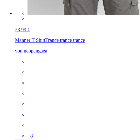
23,99 €
Männer T-Shirt
Trance trance trance
von neopangaea
+
8