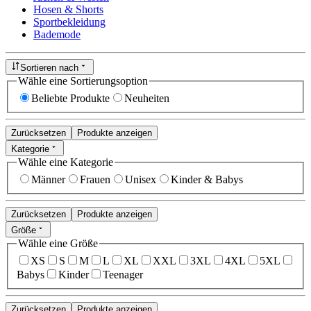
Hosen & Shorts
Sportbekleidung
Bademode
Sortieren nach
Wähle eine Sortierungsoption
Beliebte Produkte
Neuheiten
Zurücksetzen
Produkte anzeigen
Kategorie
Wähle eine Kategorie
Männer
Frauen
Unisex
Kinder & Babys
Zurücksetzen
Produkte anzeigen
Größe
Wähle eine Größe
XS
S
M
L
XL
XXL
3XL
4XL
5XL
Babys
Kinder
Teenager
Zurücksetzen
Produkte anzeigen