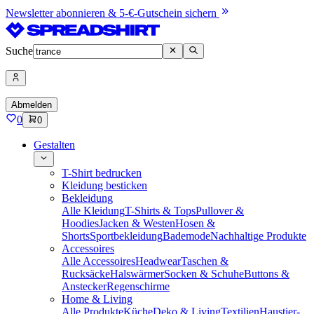
Newsletter abonnieren & 5-€-Gutschein sichern
Suche
Abmelden
0
0
Gestalten
T-Shirt bedrucken
Kleidung besticken
Bekleidung
Alle Kleidung
T-Shirts & Tops
Pullover &
Hoodies
Jacken & Westen
Hosen &
Shorts
Sportbekleidung
Bademode
Nachhaltige Produkte
Accessoires
Alle Accessoires
Headwear
Taschen &
Rucksäcke
Halswärmer
Socken & Schuhe
Buttons &
Anstecker
Regenschirme
Home & Living
Alle Produkte
Küche
Deko & Living
Textilien
Haustier-