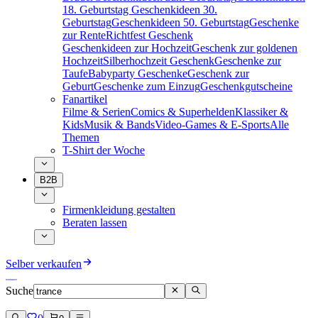
18. Geburtstag
Geschenkideen 30.
Geburtstag
Geschenkideen 50. Geburtstag
Geschenke
zur Rente
Richtfest Geschenk
Geschenkideen zur Hochzeit
Geschenk zur goldenen
Hochzeit
Silberhochzeit Geschenk
Geschenke zur
Taufe
Babyparty Geschenke
Geschenk zur
Geburt
Geschenke zum Einzug
Geschenkgutscheine
Fanartikel
Filme & Serien
Comics & Superhelden
Klassiker &
Kids
Musik & Bands
Video-Games & E-Sports
Alle
Themen
T-Shirt der Woche
B2B
Firmenkleidung gestalten
Beraten lassen
Selber verkaufen
Suche