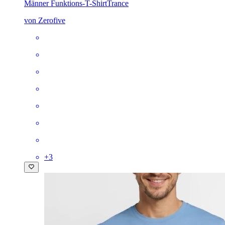
Männer Funktions-T-Shirt
Trance
von Zerofive
+
3