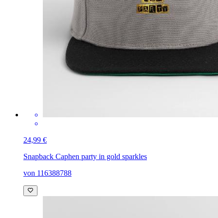
24,99 €
Snapback Cap
hen party in gold sparkles
von 116388788