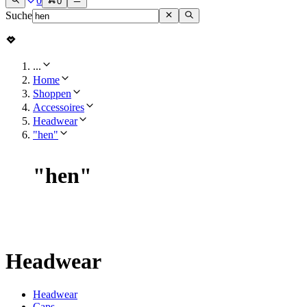
0
0
Suche
...
Home
Shoppen
Accessoires
Headwear
"hen"
"
hen
"
Headwear
Headwear
Caps