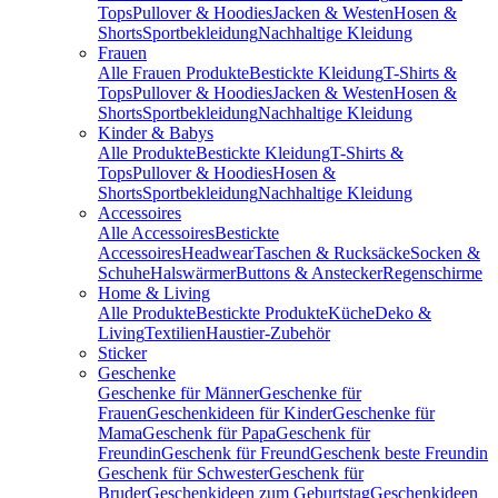
Tops
Pullover & Hoodies
Jacken & Westen
Hosen &
Shorts
Sportbekleidung
Nachhaltige Kleidung
Frauen
Alle Frauen Produkte
Bestickte Kleidung
T-Shirts &
Tops
Pullover & Hoodies
Jacken & Westen
Hosen &
Shorts
Sportbekleidung
Nachhaltige Kleidung
Kinder & Babys
Alle Produkte
Bestickte Kleidung
T-Shirts &
Tops
Pullover & Hoodies
Hosen &
Shorts
Sportbekleidung
Nachhaltige Kleidung
Accessoires
Alle Accessoires
Bestickte
Accessoires
Headwear
Taschen & Rucksäcke
Socken &
Schuhe
Halswärmer
Buttons & Anstecker
Regenschirme
Home & Living
Alle Produkte
Bestickte Produkte
Küche
Deko &
Living
Textilien
Haustier-Zubehör
Sticker
Geschenke
Geschenke für Männer
Geschenke für
Frauen
Geschenkideen für Kinder
Geschenke für
Mama
Geschenk für Papa
Geschenk für
Freundin
Geschenk für Freund
Geschenk beste Freundin
Geschenk für Schwester
Geschenk für
Bruder
Geschenkideen zum Geburtstag
Geschenkideen