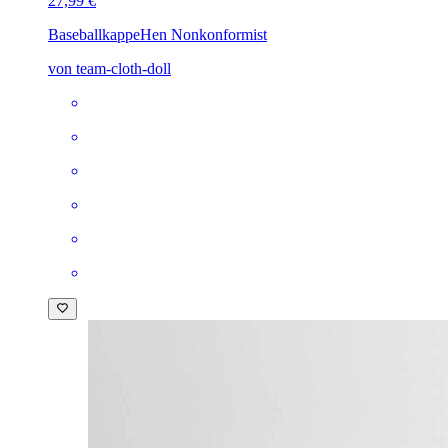
27,99 €
Baseballkappe
Hen Nonkonformist
von team-cloth-doll