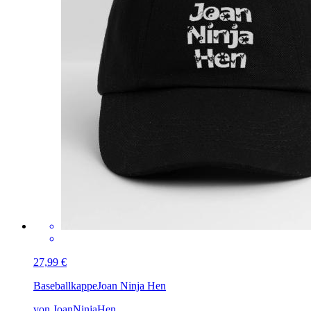
27,99 €
Baseballkappe
Joan Ninja Hen
von JoanNinjaHen