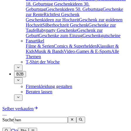
18. Geburtstag
Geschenkideen 30.
Geburtstag
Geschenkideen 50. Geburtstag
Geschenke
zur Rente
Richtfest Geschenk
Geschenkideen zur Hochzeit
Geschenk zur goldenen
Hochzeit
Silberhochzeit Geschenk
Geschenke zur
Taufe
Babyparty Geschenke
Geschenk zur
Geburt
Geschenke zum Einzug
Geschenkgutscheine
Fanartikel
Filme & Serien
Comics & Superhelden
Klassiker &
Kids
Musik & Bands
Video-Games & E-Sports
Alle
Themen
T-Shirt der Woche
B2B
Firmenkleidung gestalten
Beraten lassen
Selber verkaufen
Suche