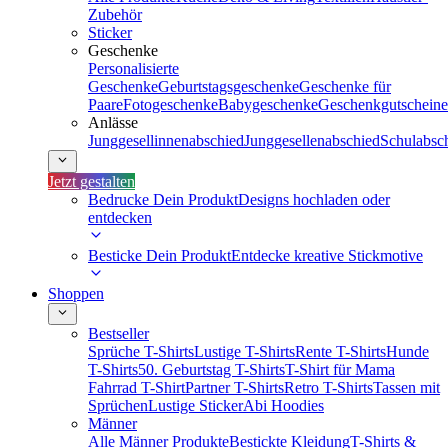
Zubehör
Sticker
Geschenke
Personalisierte
Geschenke
Geburtstagsgeschenke
Geschenke für
Paare
Fotogeschenke
Babygeschenke
Geschenkgutscheine
Anlässe
Junggesellinnenabschied
Junggesellenabschied
Schulabsc
Jetzt gestalten
Bedrucke Dein Produkt
Designs hochladen oder
entdecken
Besticke Dein Produkt
Entdecke kreative Stickmotive
Shoppen
Bestseller
Sprüche T-Shirts
Lustige T-Shirts
Rente T-Shirts
Hunde
T-Shirts
50. Geburtstag T-Shirts
T-Shirt für Mama
Fahrrad T-Shirt
Partner T-Shirts
Retro T-Shirts
Tassen mit
Sprüchen
Lustige Sticker
Abi Hoodies
Männer
Alle Männer Produkte
Bestickte Kleidung
T-Shirts &