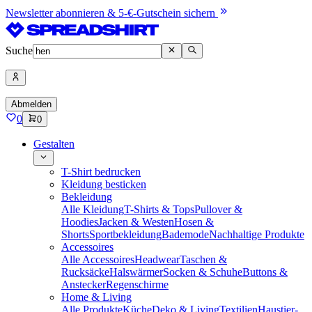
Newsletter abonnieren & 5-€-Gutschein sichern
Suche
Abmelden
0
0
Gestalten
T-Shirt bedrucken
Kleidung besticken
Bekleidung
Alle Kleidung
T-Shirts & Tops
Pullover &
Hoodies
Jacken & Westen
Hosen &
Shorts
Sportbekleidung
Bademode
Nachhaltige Produkte
Accessoires
Alle Accessoires
Headwear
Taschen &
Rucksäcke
Halswärmer
Socken & Schuhe
Buttons &
Anstecker
Regenschirme
Home & Living
Alle Produkte
Küche
Deko & Living
Textilien
Haustier-