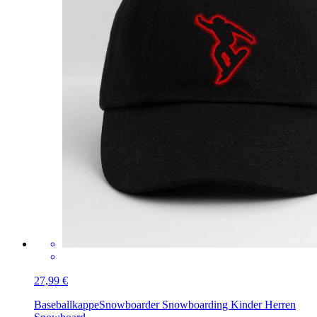
27,99 €
Baseballkappe
Snowboarder Snowboarding Kinder Herren