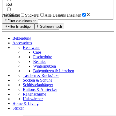
Rot
Pink
Nachhaltig
Stickerei
Alle Designs anzeigen
Filter zurücksetzen
Filter hinzufügen
Sortieren nach
Zurücksetzen
Produkte anzeigen
Bekleidung
Accessoires
Headwear
Caps
Fischerhüte
Beanies
Wintermützen
Babymützen & Lätzchen
Taschen & Rucksäcke
Socken & Schuhe
Schlüsselanhänger
Buttons & Anstecker
Regenschirme
Halswärmer
Home & Living
Sticker