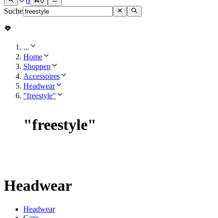
0
0
Suche
...
Home
Shoppen
Accessoires
Headwear
"freestyle"
"
freestyle
"
Headwear
Headwear
Caps