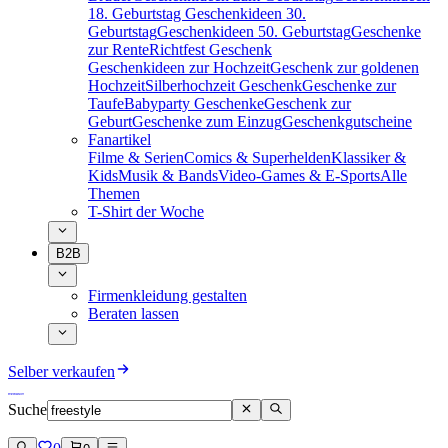
18. Geburtstag
Geschenkideen 30.
Geburtstag
Geschenkideen 50. Geburtstag
Geschenke
zur Rente
Richtfest Geschenk
Geschenkideen zur Hochzeit
Geschenk zur goldenen
Hochzeit
Silberhochzeit Geschenk
Geschenke zur
Taufe
Babyparty Geschenke
Geschenk zur
Geburt
Geschenke zum Einzug
Geschenkgutscheine
Fanartikel
Filme & Serien
Comics & Superhelden
Klassiker &
Kids
Musik & Bands
Video-Games & E-Sports
Alle
Themen
T-Shirt der Woche
B2B
Firmenkleidung gestalten
Beraten lassen
Selber verkaufen
Suche