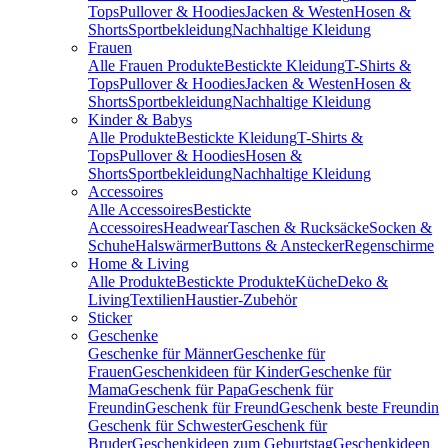
Tops
Pullover & Hoodies
Jacken & Westen
Hosen &
Shorts
Sportbekleidung
Nachhaltige Kleidung
Frauen
Alle Frauen Produkte
Bestickte Kleidung
T-Shirts &
Tops
Pullover & Hoodies
Jacken & Westen
Hosen &
Shorts
Sportbekleidung
Nachhaltige Kleidung
Kinder & Babys
Alle Produkte
Bestickte Kleidung
T-Shirts &
Tops
Pullover & Hoodies
Hosen &
Shorts
Sportbekleidung
Nachhaltige Kleidung
Accessoires
Alle Accessoires
Bestickte
Accessoires
Headwear
Taschen & Rucksäcke
Socken &
Schuhe
Halswärmer
Buttons & Anstecker
Regenschirme
Home & Living
Alle Produkte
Bestickte Produkte
Küche
Deko &
Living
Textilien
Haustier-Zubehör
Sticker
Geschenke
Geschenke für Männer
Geschenke für
Frauen
Geschenkideen für Kinder
Geschenke für
Mama
Geschenk für Papa
Geschenk für
Freundin
Geschenk für Freund
Geschenk beste Freundin
Geschenk für Schwester
Geschenk für
Bruder
Geschenkideen zum Geburtstag
Geschenkideen