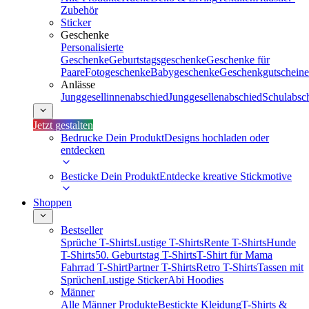
Zubehör
Sticker
Geschenke
Personalisierte
Geschenke
Geburtstagsgeschenke
Geschenke für
Paare
Fotogeschenke
Babygeschenke
Geschenkgutscheine
Anlässe
Junggesellinnenabschied
Junggesellenabschied
Schulabsc
Jetzt gestalten
Bedrucke Dein Produkt
Designs hochladen oder
entdecken
Besticke Dein Produkt
Entdecke kreative Stickmotive
Shoppen
Bestseller
Sprüche T-Shirts
Lustige T-Shirts
Rente T-Shirts
Hunde
T-Shirts
50. Geburtstag T-Shirts
T-Shirt für Mama
Fahrrad T-Shirt
Partner T-Shirts
Retro T-Shirts
Tassen mit
Sprüchen
Lustige Sticker
Abi Hoodies
Männer
Alle Männer Produkte
Bestickte Kleidung
T-Shirts &