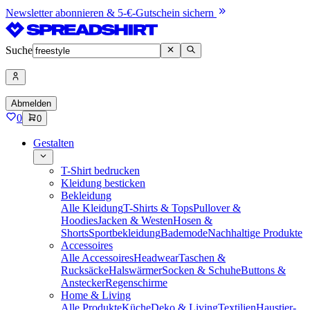
Newsletter abonnieren & 5-€-Gutschein sichern
Suche
Abmelden
0
0
Gestalten
T-Shirt bedrucken
Kleidung besticken
Bekleidung
Alle Kleidung
T-Shirts & Tops
Pullover &
Hoodies
Jacken & Westen
Hosen &
Shorts
Sportbekleidung
Bademode
Nachhaltige Produkte
Accessoires
Alle Accessoires
Headwear
Taschen &
Rucksäcke
Halswärmer
Socken & Schuhe
Buttons &
Anstecker
Regenschirme
Home & Living
Alle Produkte
Küche
Deko & Living
Textilien
Haustier-