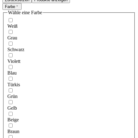
Farbe
Wähle eine Farbe
Weiß
Grau
Schwarz
Violett
Blau
Türkis
Grün
Gelb
Beige
Braun