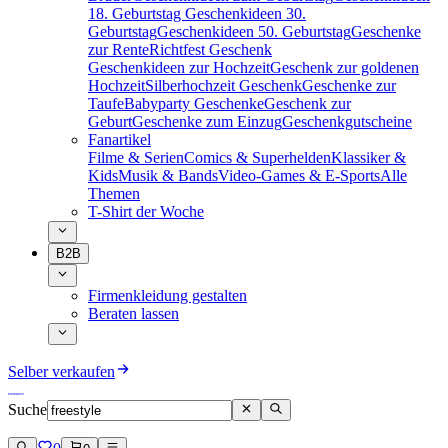
18. Geburtstag
Geschenkideen 30.
Geburtstag
Geschenkideen 50. Geburtstag
Geschenke
zur Rente
Richtfest Geschenk
Geschenkideen zur Hochzeit
Geschenk zur goldenen
Hochzeit
Silberhochzeit Geschenk
Geschenke zur
Taufe
Babyparty Geschenke
Geschenk zur
Geburt
Geschenke zum Einzug
Geschenkgutscheine
Fanartikel
Filme & Serien
Comics & Superhelden
Klassiker &
Kids
Musik & Bands
Video-Games & E-Sports
Alle
Themen
T-Shirt der Woche
B2B
Firmenkleidung gestalten
Beraten lassen
Selber verkaufen
Suche