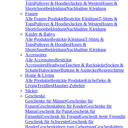
Tops
Pullover & Hoodies
Jacken & Westen
Hosen &
Shorts
Sportbekleidung
Nachhaltige Kleidung
Frauen
Alle Frauen Produkte
Bestickte Kleidung
T-Shirts &
Tops
Pullover & Hoodies
Jacken & Westen
Hosen &
Shorts
Sportbekleidung
Nachhaltige Kleidung
Kinder & Babys
Alle Produkte
Bestickte Kleidung
T-Shirts &
Tops
Pullover & Hoodies
Hosen &
Shorts
Sportbekleidung
Nachhaltige Kleidung
Accessoires
Alle Accessoires
Bestickte
Accessoires
Headwear
Taschen & Rucksäcke
Socken &
Schuhe
Halswärmer
Buttons & Anstecker
Regenschirme
Home & Living
Alle Produkte
Bestickte Produkte
Küche
Deko &
Living
Textilien
Haustier-Zubehör
Sticker
Geschenke
Geschenke für Männer
Geschenke für
Frauen
Geschenkideen für Kinder
Geschenke für
Mama
Geschenk für Papa
Geschenk für
Freundin
Geschenk für Freund
Geschenk beste Freundin
Geschenk für Schwester
Geschenk für
Bruder
Geschenkideen zum Geburtstag
Geschenkideen