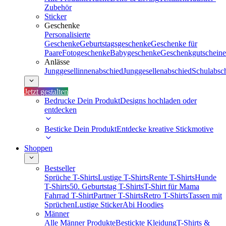
Zubehör
Sticker
Geschenke
Personalisierte
Geschenke
Geburtstagsgeschenke
Geschenke für
Paare
Fotogeschenke
Babygeschenke
Geschenkgutscheine
Anlässe
Junggesellinnenabschied
Junggesellenabschied
Schulabsc
Jetzt gestalten
Bedrucke Dein Produkt
Designs hochladen oder
entdecken
Besticke Dein Produkt
Entdecke kreative Stickmotive
Shoppen
Bestseller
Sprüche T-Shirts
Lustige T-Shirts
Rente T-Shirts
Hunde
T-Shirts
50. Geburtstag T-Shirts
T-Shirt für Mama
Fahrrad T-Shirt
Partner T-Shirts
Retro T-Shirts
Tassen mit
Sprüchen
Lustige Sticker
Abi Hoodies
Männer
Alle Männer Produkte
Bestickte Kleidung
T-Shirts &