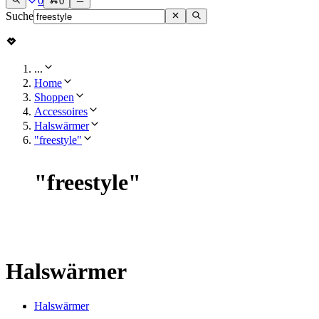
0
0
Suche
...
Home
Shoppen
Accessoires
Halswärmer
"freestyle"
"
freestyle
"
Halswärmer
Halswärmer