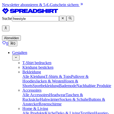
Newsletter abonnieren & 5-€-Gutschein sichern
Suche
Abmelden
0
0
Gestalten
T-Shirt bedrucken
Kleidung besticken
Bekleidung
Alle Kleidung
T-Shirts & Tops
Pullover &
Hoodies
Jacken & Westen
Hosen &
Shorts
Sportbekleidung
Bademode
Nachhaltige Produkte
Accessoires
Alle Accessoires
Headwear
Taschen &
Rucksäcke
Halswärmer
Socken & Schuhe
Buttons &
Anstecker
Regenschirme
Home & Living
Alle Produkte
Küche
Deko & Living
Textilien
Haustier-