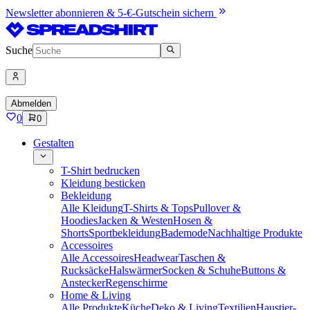
Newsletter abonnieren & 5-€-Gutschein sichern
Suche
Abmelden
0
0
Gestalten
T-Shirt bedrucken
Kleidung besticken
Bekleidung
Alle Kleidung
T-Shirts & Tops
Pullover &
Hoodies
Jacken & Westen
Hosen &
Shorts
Sportbekleidung
Bademode
Nachhaltige Produkte
Accessoires
Alle Accessoires
Headwear
Taschen &
Rucksäcke
Halswärmer
Socken & Schuhe
Buttons &
Anstecker
Regenschirme
Home & Living
Alle Produkte
Küche
Deko & Living
Textilien
Haustier-