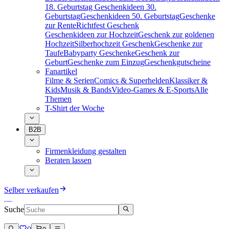
18. Geburtstag
Geschenkideen 30.
Geburtstag
Geschenkideen 50. Geburtstag
Geschenke
zur Rente
Richtfest Geschenk
Geschenkideen zur Hochzeit
Geschenk zur goldenen
Hochzeit
Silberhochzeit Geschenk
Geschenke zur
Taufe
Babyparty Geschenke
Geschenk zur
Geburt
Geschenke zum Einzug
Geschenkgutscheine
Fanartikel
Filme & Serien
Comics & Superhelden
Klassiker &
Kids
Musik & Bands
Video-Games & E-Sports
Alle
Themen
T-Shirt der Woche
B2B
Firmenkleidung gestalten
Beraten lassen
Selber verkaufen
Suche