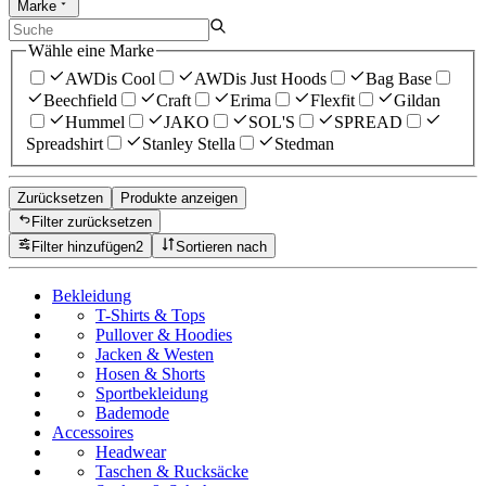
Marke
Wähle eine Marke
AWDis Cool
AWDis Just Hoods
Bag Base
Beechfield
Craft
Erima
Flexfit
Gildan
Hummel
JAKO
SOL'S
SPREAD
Spreadshirt
Stanley Stella
Stedman
Zurücksetzen
Produkte anzeigen
Filter zurücksetzen
Filter hinzufügen
2
Sortieren nach
Bekleidung
T-Shirts & Tops
Pullover & Hoodies
Jacken & Westen
Hosen & Shorts
Sportbekleidung
Bademode
Accessoires
Headwear
Taschen & Rucksäcke