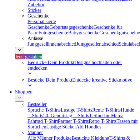
Zubehör
Sticker
Geschenke
Personalisierte
Geschenke
Geburtstagsgeschenke
Geschenke für
Paare
Fotogeschenke
Babygeschenke
Geschenkgutscheine
Anlässe
Junggesellinnenabschied
Junggesellenabschied
Schulabsc
Jetzt gestalten
Bedrucke Dein Produkt
Designs hochladen oder
entdecken
Besticke Dein Produkt
Entdecke kreative Stickmotive
Shoppen
Bestseller
Sprüche T-Shirts
Lustige T-Shirts
Rente T-Shirts
Hunde
T-Shirts
50. Geburtstag T-Shirts
T-Shirt für Mama
Fahrrad T-Shirt
Partner T-Shirts
Retro T-Shirts
Tassen mit
Sprüchen
Lustige Sticker
Abi Hoodies
Männer
Alle Männer Produkte
Bestickte Kleidung
T-Shirts &