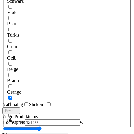
Schwarz
Violett
Blau
Türkis
Grün
Gelb
Beige
Braun
Orange
Nachhaltig
Stickerei
Rot
Preis
Zeige Produkte bis
Pink
Höchstpreis
€