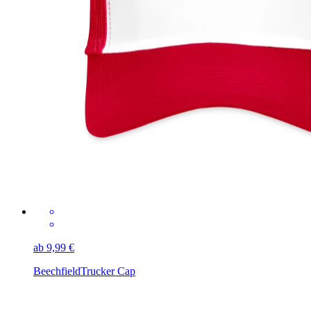
ab 9,99 €
Beechfield
Trucker Cap