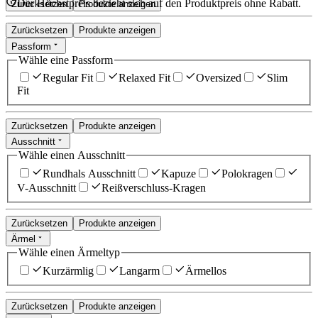
Der Höchstpreis bezieht sich auf den Produktpreis ohne Rabatt.
Zurücksetzen
Produkte anzeigen
Zurücksetzen
Produkte anzeigen
Passform
Wähle eine Passform
Regular Fit
Relaxed Fit
Oversized
Slim
Fit
Zurücksetzen
Produkte anzeigen
Ausschnitt
Wähle einen Ausschnitt
Rundhals Ausschnitt
Kapuze
Polokragen
V-Ausschnitt
Reißverschluss-Kragen
Zurücksetzen
Produkte anzeigen
Ärmel
Wähle einen Ärmeltyp
Kurzärmlig
Langarm
Ärmellos
Zurücksetzen
Produkte anzeigen