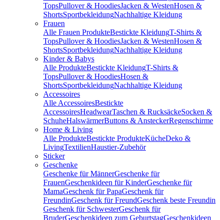
Tops
Pullover & Hoodies
Jacken & Westen
Hosen &
Shorts
Sportbekleidung
Nachhaltige Kleidung
Frauen
Alle Frauen Produkte
Bestickte Kleidung
T-Shirts &
Tops
Pullover & Hoodies
Jacken & Westen
Hosen &
Shorts
Sportbekleidung
Nachhaltige Kleidung
Kinder & Babys
Alle Produkte
Bestickte Kleidung
T-Shirts &
Tops
Pullover & Hoodies
Hosen &
Shorts
Sportbekleidung
Nachhaltige Kleidung
Accessoires
Alle Accessoires
Bestickte
Accessoires
Headwear
Taschen & Rucksäcke
Socken &
Schuhe
Halswärmer
Buttons & Anstecker
Regenschirme
Home & Living
Alle Produkte
Bestickte Produkte
Küche
Deko &
Living
Textilien
Haustier-Zubehör
Sticker
Geschenke
Geschenke für Männer
Geschenke für
Frauen
Geschenkideen für Kinder
Geschenke für
Mama
Geschenk für Papa
Geschenk für
Freundin
Geschenk für Freund
Geschenk beste Freundin
Geschenk für Schwester
Geschenk für
Bruder
Geschenkideen zum Geburtstag
Geschenkideen